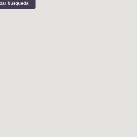
izar búsqueda
d