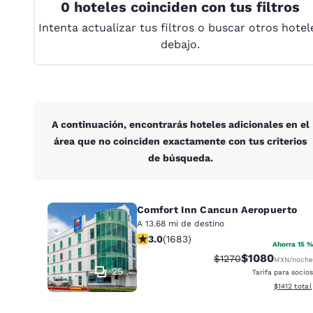
Canada
0 hoteles coinciden con tus filtros
Français
Intenta actualizar tus filtros o buscar otros hotel
Europa
debajo.
Deutschla
Deutsch
Spain
A continuación, encontrarás hoteles adicionales en el
English
área que no coinciden exactamente con tus criterios
de búsqueda.
Ireland
English
United Ki
Comfort Inn Cancun Aeropuerto
English
A 13.68 mi de destino
calificación de 3.03 estrellas. Feria.
3.0
(
1683
)
Asia-Pacífico
Ahorra 15 %
$1080
Precio tachado:
Precio con des
$1270
MXN
/noche
Australia
25
Tarifa para socios
English
Ver detalle
$1412
total