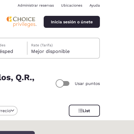
Administrar reservas
Ubicaciones
Ayuda
Inicia sesión o únete
des
Rate (Tarifa)
ión, 1 huésped
Mejor disponible
os, Q.R.,
Usar puntos
ina
Precio
List