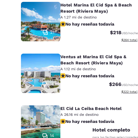
Hotel Marina El Cid Spa & Beach
Resort (Riviera Maya)
A 1.27 mi de destino
No hay reseñas todavía
No hay reseñas todavía
21
$218
USD
/noche
Ver detalle
$264
total
Ventus at Marina El Cid Spa &
Beach Resort (Riviera Maya)
A 1.12 mi de destino
No hay reseñas todavía
No hay reseñas todavía
18
$266
USD
/noche
Ver detalle
$322
total
El Cid La Ceiba Beach Hotel
A 26.16 mi de destino
No hay reseñas todavía
No hay reseñas todavía
Hotel completo
14
para las fechas seleccionadas