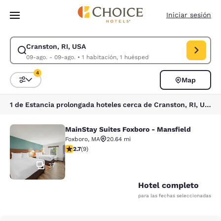
Carga completa
Pasar A Contenido Principal
Iniciar sesión
Cranston, RI, USA
Modificar la búsqueda de Cranston, RI, USA. Fecha de check-in 09-ago.
09-ago. - 09-ago.
•
1 habitación, 1 huésped
4
Map
Ordenar y filtrar
4 filtros seleccionados actualmente
1 de Estancia prolongada hoteles cerca de Cranston, RI, USA coinciden con tus filtros
MainStay Suites Foxboro - Mansfield
MainStay Suites Foxboro - Mansfiel
Foxboro
,
MA
20.64 mi
calificación de 2.67 estrellas. Feria. 9 reseñas
2.7
(
9
)
37
Hotel completo
para las fechas seleccionadas