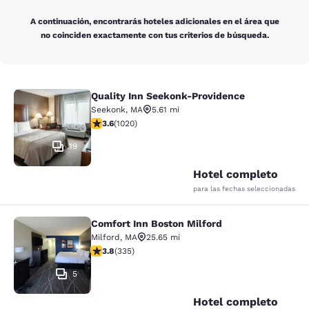
A continuación, encontrarás hoteles adicionales en el área que
no coinciden exactamente con tus criterios de búsqueda.
Quality Inn Seekonk-Providence
Quality Inn Seekonk-Providence
Seekonk
,
MA
5.61 mi
calificación de 3.56 estrellas. Bueno. 1020 reseñas
3.6
(
1020
)
19
Hotel completo
para las fechas seleccionadas
Comfort Inn Boston Milford
Comfort Inn Boston Milford
Milford
,
MA
25.65 mi
calificación de 3.83 estrellas. Bueno. 335 reseñas
3.8
(
335
)
5
Hotel completo