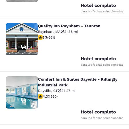
Hotel completo
para las fechas seleccionadas
Quality Inn Raynham - Taunton
Quality Inn Raynham - Taunton
Raynham
,
MA
21.36 mi
calificación de 3.66 estrellas. Bueno. 661 reseñas
3.7
(
661
)
24
Hotel completo
para las fechas seleccionadas
Comfort Inn & Suites Dayville - Killingly
Comfort Inn & Suites Dayville - Killi
Industrial Park
Dayville
,
CT
24.27 mi
calificación de 4.27 estrellas. Excelente. 1560 reseñas
4.3
(
1560
)
29
Hotel completo
para las fechas seleccionadas