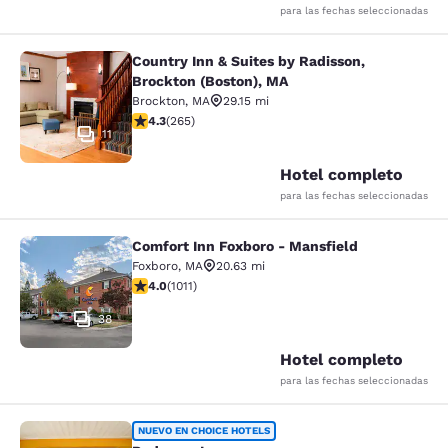
para las fechas seleccionadas
Country Inn & Suites by Radisson,
Country Inn & Suites by Radisson, B
Brockton (Boston), MA
Brockton
,
MA
29.15 mi
calificación de 4.29 estrellas. Excelente. 265 reseñas
4.3
(
265
)
11
Hotel completo
para las fechas seleccionadas
Comfort Inn Foxboro - Mansfield
Comfort Inn Foxboro - Mansfield
Foxboro
,
MA
20.63 mi
calificación de 3.99 estrellas. Bueno. 1011 reseñas
4.0
(
1011
)
38
Hotel completo
para las fechas seleccionadas
Rodeway Inn
NUEVO EN CHOICE HOTELS