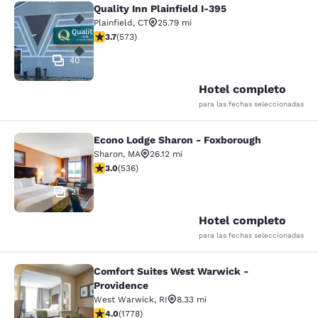
Quality Inn Plainfield I-395
Quality Inn Plainfield I-395
Plainfield
,
CT
25.79 mi
calificación de 3.68 estrellas. Bueno. 573 reseñas
3.7
(
573
)
40
Hotel completo
para las fechas seleccionadas
Econo Lodge Sharon - Foxborough
Econo Lodge Sharon - Foxborough
Sharon
,
MA
26.12 mi
calificación de 3.01 estrellas. Feria. 536 reseñas
3.0
(
536
)
21
Hotel completo
para las fechas seleccionadas
Comfort Suites West Warwick -
Comfort Suites West Warwick - Pro
Providence
West Warwick
,
RI
8.33 mi
calificación de 3.97 estrellas. Bueno. 1778 reseñas
4.0
(
1778
)