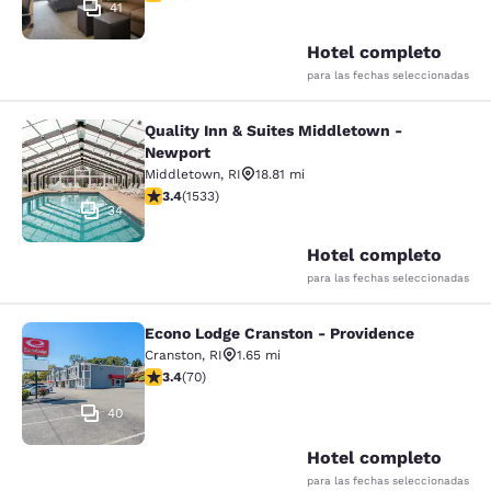
41
Hotel completo
para las fechas seleccionadas
Quality Inn & Suites Middletown -
Quality Inn & Suites Middletown - 
Newport
Middletown
,
RI
18.81 mi
calificación de 3.37 estrellas. Bueno. 1533 reseñas
3.4
(
1533
)
34
Hotel completo
para las fechas seleccionadas
Econo Lodge Cranston - Providence
Econo Lodge Cranston - Providence
Cranston
,
RI
1.65 mi
calificación de 3.39 estrellas. Bueno. 70 reseñas
3.4
(
70
)
40
Hotel completo
para las fechas seleccionadas