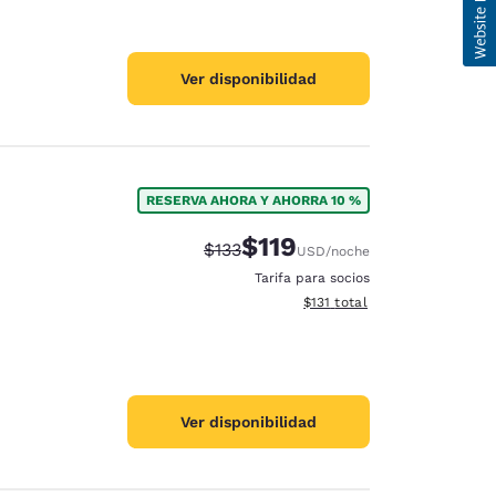
Ver disponibilidad
RESERVA AHORA Y AHORRA 10 %
$119
Precio tachado:
Precio con descuento:
$133
USD
/noche
Tarifa para socios
Ver detalles del total estima
$131
total
Ver disponibilidad