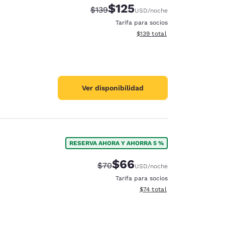
$125
Precio tachado:
Precio con descuento:
$139
USD
/noche
Tarifa para socios
Ver detalles del total estima
$139
total
Ver disponibilidad
RESERVA AHORA Y AHORRA 5 %
$66
Precio tachado:
Precio con descuento:
$70
USD
/noche
Tarifa para socios
Ver detalles del total estim
$74
total