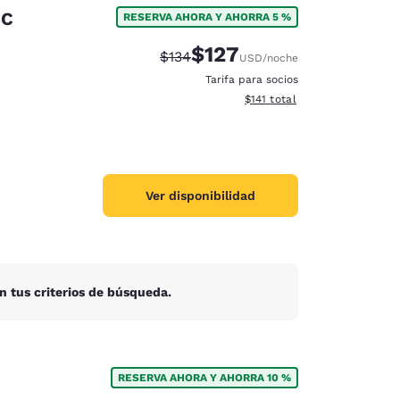
SC
RESERVA AHORA Y AHORRA 5 %
$127
Precio tachado:
Precio con descuento:
$134
USD
/noche
Tarifa para socios
Ver detalles del total estima
$141
total
Ver disponibilidad
n tus criterios de búsqueda.
d
RESERVA AHORA Y AHORRA 10 %