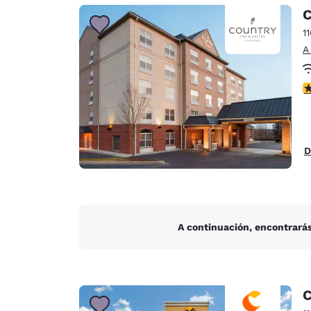
Canada
C
Français
1
Europa
A
Deutschla
Deutsch
c
Spain
English
D
Ireland
English
United Ki
English
A continuación, encontrarás
Asia-Pacífico
Australia
English
C