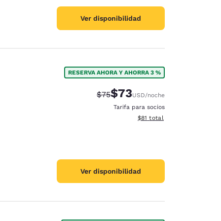
Ver disponibilidad
RESERVA AHORA Y AHORRA 3 %
$73
Precio tachado:
Precio con descuento:
$75
USD
/noche
Tarifa para socios
Ver detalles del total estim
$81
total
Ver disponibilidad