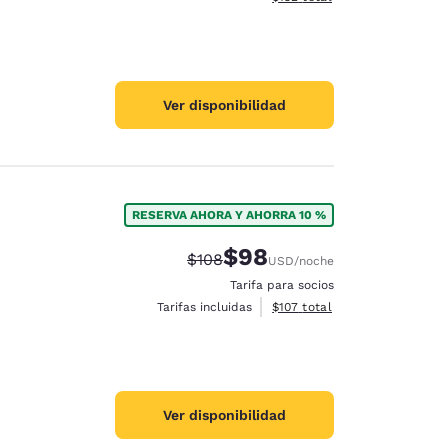
Ver disponibilidad
RESERVA AHORA Y AHORRA 10 %
$98
Precio tachado:
Precio con descuento:
$108
USD
/noche
Tarifa para socios
Ver detalles del total estima
Tarifas incluidas
$107
total
Ver disponibilidad