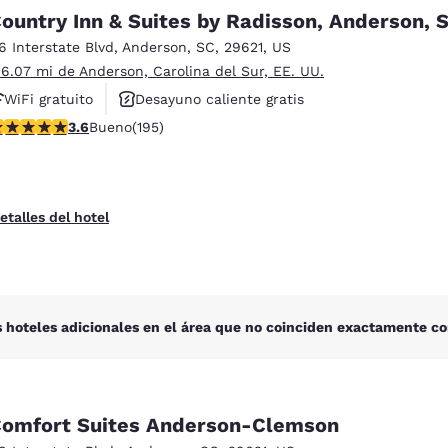
México
Mexico
ountry Inn & Suites by Radisson, Anderson, 
Español
English
16 Interstate Blvd
,
Anderson
,
SC
,
29621
,
US
 6.07 mi de Anderson, Carolina del Sur, EE. UU.
nd
Germany
España
WiFi gratuito
Desayuno caliente gratis
English
Español
alificación de 3.58 estrellas. Bueno. 195 reseñas
3.6
Bueno
(195)
Se aceptan mascotas
France
France
Français
English
etalles del hotel
Italia
Italy
Italiano
English
ngdom
 hoteles adicionales en el área que no coinciden exactamente co
India
New Zealan
English
English
omfort Suites Anderson-Clemson