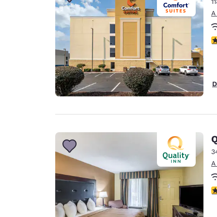
1
A
c
D
Q
3
A
c