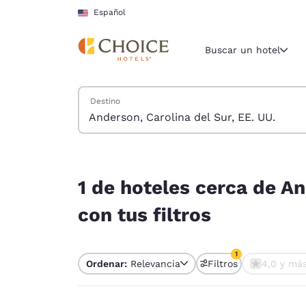
Carga completa
Pasar A Contenido Principal
Español
Buscar un hotel
Buscar hoteles
Destino
Región y ubicac
Estados Un
Español
1 de hoteles cerca de Anderson, Carolina del Sur
Selecciona t
1 de hoteles cerca de An
América
con tus filtros
United Sta
English
1
Ordenar:
Relevancia
Filtros
4,0 y má
América L
1 filtro seleccion
Português