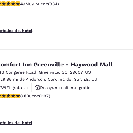
alificación de 4.07 estrellas. Muy bueno. 984 reseñas
4.1
Muy bueno
(984)
etalles del hotel
omfort Inn Greenville - Haywood Mall
46 Congaree Road
,
Greenville
,
SC
,
29607
,
US
 29.95 mi de Anderson, Carolina del Sur, EE. UU.
WiFi gratuito
Desayuno caliente gratis
alificación de 3.83 estrellas. Bueno. 1197 reseñas
3.8
Bueno
(1197)
Piscina al aire libre
etalles del hotel