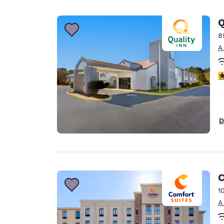
Q
8
A
c
D
C
1
A