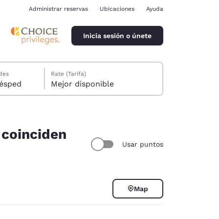
Administrar reservas
Ubicaciones
Ayuda
Inicia sesión o únete
des
Rate (Tarifa)
ión, 1 huésped
Mejor disponible
 coinciden
Usar puntos
ina
Map