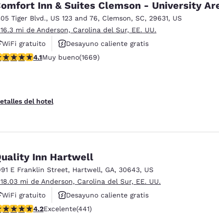
omfort Inn & Suites Clemson - University Ar
305 Tiger Blvd.
,
US 123 and 76
,
Clemson
,
SC
,
29631
,
US
 16.3 mi de Anderson, Carolina del Sur, EE. UU.
WiFi gratuito
Desayuno caliente gratis
alificación de 4.12 estrellas. Muy bueno. 1669 reseñas
4.1
Muy bueno
(1669)
Se aceptan mascotas
etalles del hotel
uality Inn Hartwell
091 E Franklin Street
,
Hartwell
,
GA
,
30643
,
US
 18.03 mi de Anderson, Carolina del Sur, EE. UU.
WiFi gratuito
Desayuno caliente gratis
alificación de 4.2 estrellas. Excelente. 441 reseñas
4.2
Excelente
(441)
Se aceptan mascotas