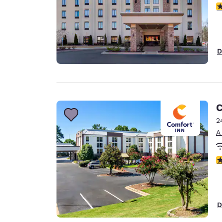
c
D
C
2
A
c
D