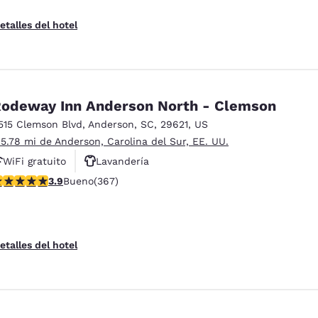
etalles del hotel
odeway Inn Anderson North - Clemson
515 Clemson Blvd
,
Anderson
,
SC
,
29621
,
US
 5.78 mi de Anderson, Carolina del Sur, EE. UU.
WiFi gratuito
Lavandería
alificación de 3.85 estrellas. Bueno. 367 reseñas
3.9
Bueno
(367)
etalles del hotel