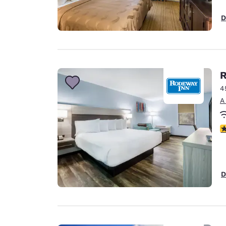
D
R
4
A
c
D