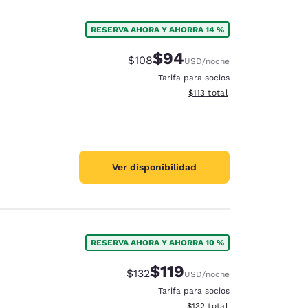
RESERVA AHORA Y AHORRA 14 %
$94
Precio tachado:
Precio con descuento:
$108
USD
/noche
Tarifa para socios
Ver detalles del total estima
$113
total
Ver disponibilidad
RESERVA AHORA Y AHORRA 10 %
$119
Precio tachado:
Precio con descuento:
$132
USD
/noche
Tarifa para socios
Ver detalles del total estima
$132
total