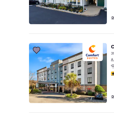
D
C
3
A
c
D