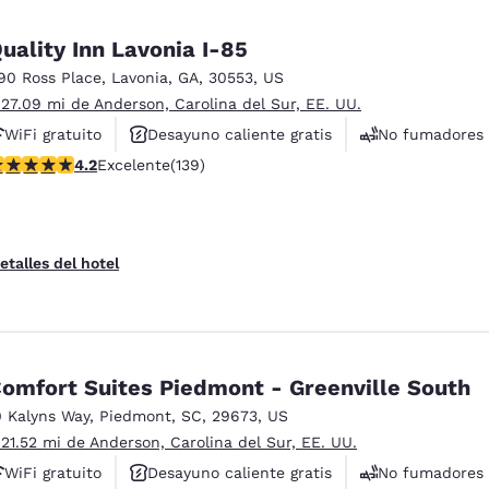
uality Inn Lavonia I-85
90 Ross Place
,
Lavonia
,
GA
,
30553
,
US
 27.09 mi de Anderson, Carolina del Sur, EE. UU.
WiFi gratuito
Desayuno caliente gratis
No fumadores
alificación de 4.24 estrellas. Excelente. 139 reseñas
4.2
Excelente
(139)
etalles del hotel
omfort Suites Piedmont - Greenville South
0 Kalyns Way
,
Piedmont
,
SC
,
29673
,
US
 21.52 mi de Anderson, Carolina del Sur, EE. UU.
WiFi gratuito
Desayuno caliente gratis
No fumadores