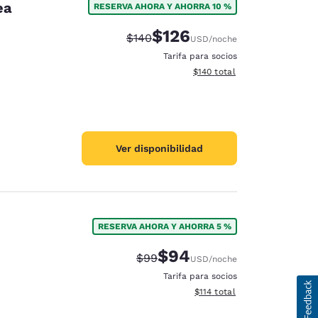
ea
RESERVA AHORA Y AHORRA 10 %
$126
Precio tachado:
Precio con descuento:
$140
USD
/noche
Tarifa para socios
Ver detalles del total estima
$140
total
Ver disponibilidad
RESERVA AHORA Y AHORRA 5 %
$94
Precio tachado:
Precio con descuento:
$99
USD
/noche
Tarifa para socios
Ver detalles del total estima
$114
total