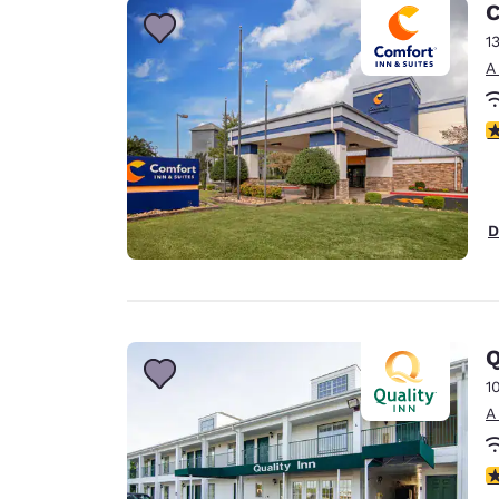
C
1
A
c
D
Q
1
A
c