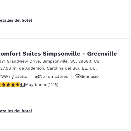
etalles del hotel
omfort Suites Simpsonville - Greenville
971 Grandview Drive
,
Simpsonville
,
SC
,
29680
,
US
 27.06 mi de Anderson, Carolina del Sur, EE. UU.
WiFi gratuito
No fumadores
Gimnasio
alificación de 4.07 estrellas. Muy bueno. 1416 reseñas
4.1
Muy bueno
(1416)
etalles del hotel