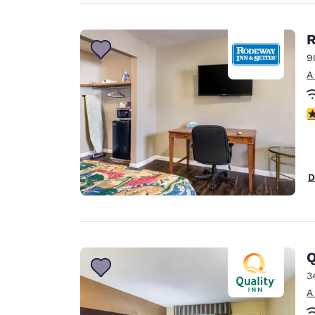
R
9
A
c
D
Q
3
A