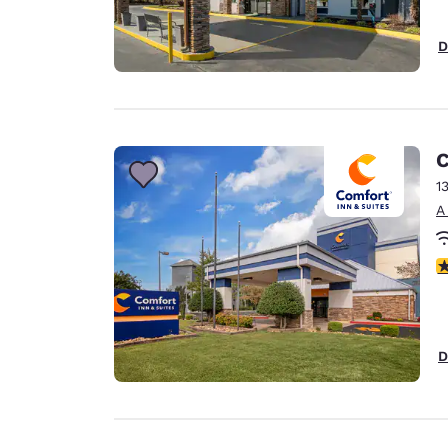
D
C
1
A
c
D