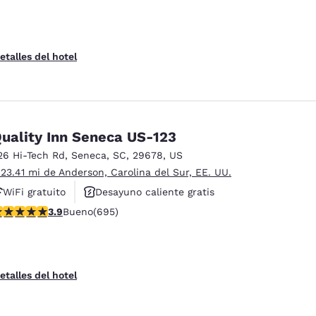
etalles del hotel
uality Inn Seneca US-123
26 Hi-Tech Rd
,
Seneca
,
SC
,
29678
,
US
 23.41 mi de Anderson, Carolina del Sur, EE. UU.
WiFi gratuito
Desayuno caliente gratis
alificación de 3.85 estrellas. Bueno. 695 reseñas
3.9
Bueno
(695)
Se aceptan mascotas
etalles del hotel