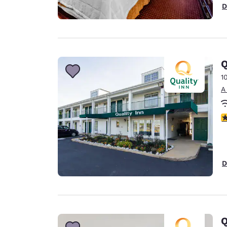
D
Q
1
A
c
D
Q