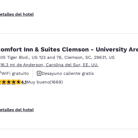
etalles del hotel
omfort Inn & Suites Clemson - University Ar
305 Tiger Blvd.
,
US 123 and 76
,
Clemson
,
SC
,
29631
,
US
 16.3 mi de Anderson, Carolina del Sur, EE. UU.
WiFi gratuito
Desayuno caliente gratis
alificación de 4.12 estrellas. Muy bueno. 1669 reseñas
4.1
Muy bueno
(1669)
Se aceptan mascotas
etalles del hotel