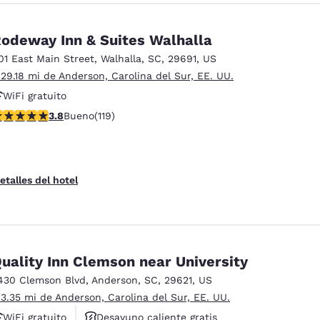
odeway Inn & Suites Walhalla
01 East Main Street
,
Walhalla
,
SC
,
29691
,
US
 29.18 mi de Anderson, Carolina del Sur, EE. UU.
WiFi gratuito
alificación de 3.82 estrellas. Bueno. 119 reseñas
3.8
Bueno
(119)
etalles del hotel
uality Inn Clemson near University
430 Clemson Blvd
,
Anderson
,
SC
,
29621
,
US
 3.35 mi de Anderson, Carolina del Sur, EE. UU.
WiFi gratuito
Desayuno caliente gratis