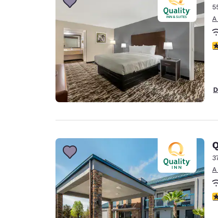
5
A
c
D
Q
3
A
c