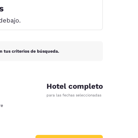
s
debajo.
n tus criterios de búsqueda.
Hotel completo
para las fechas seleccionadas
re
d