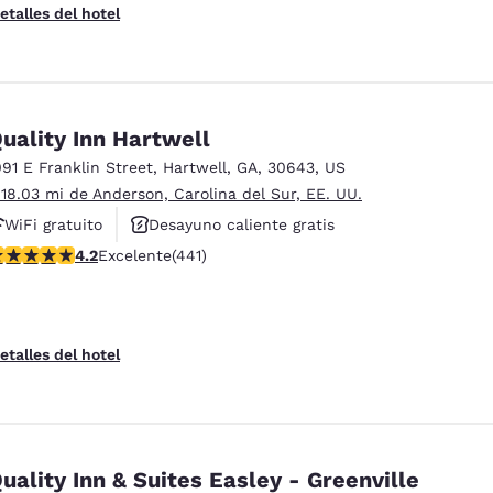
etalles del hotel
uality Inn Hartwell
091 E Franklin Street
,
Hartwell
,
GA
,
30643
,
US
 18.03 mi de Anderson, Carolina del Sur, EE. UU.
WiFi gratuito
Desayuno caliente gratis
alificación de 4.2 estrellas. Excelente. 441 reseñas
4.2
Excelente
(441)
Se aceptan mascotas
etalles del hotel
uality Inn & Suites Easley - Greenville