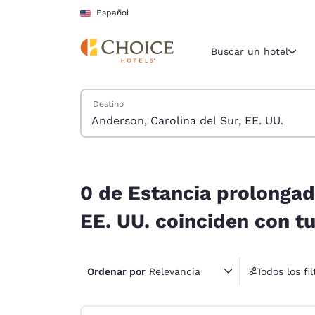
Carga completa
Pasar A Contenido Principal
Español
Buscar un hotel
Buscar hoteles
Destino
Región y ubicac
Estados Un
Español
0 de Estancia prolongada hoteles cerca de Ander
Selecciona t
0 de Estancia prolongad
América
EE. UU. coinciden con tu
United Sta
English
Ordenar por
Relevancia
Todos los fil
América L
4 fil
Português