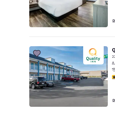
D
Q
2
A
c
D