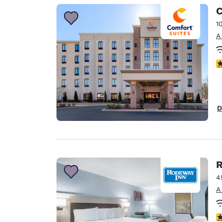
C
1
A
c
D
R
4
A
c