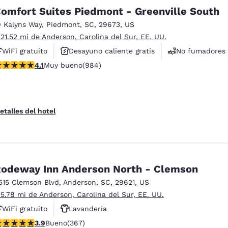
omfort Suites Piedmont - Greenville South
0 Kalyns Way
,
Piedmont
,
SC
,
29673
,
US
 21.52 mi de Anderson, Carolina del Sur, EE. UU.
WiFi gratuito
Desayuno caliente gratis
No fumadores
alificación de 4.07 estrellas. Muy bueno. 984 reseñas
4.1
Muy bueno
(984)
etalles del hotel
odeway Inn Anderson North - Clemson
515 Clemson Blvd
,
Anderson
,
SC
,
29621
,
US
 5.78 mi de Anderson, Carolina del Sur, EE. UU.
WiFi gratuito
Lavandería
alificación de 3.85 estrellas. Bueno. 367 reseñas
3.9
Bueno
(367)