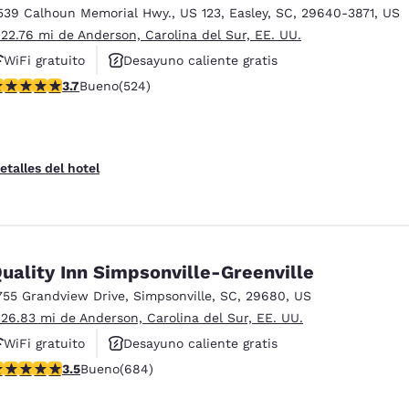
539 Calhoun Memorial Hwy.
,
US 123
,
Easley
,
SC
,
29640-3871
,
US
 22.76 mi de Anderson, Carolina del Sur, EE. UU.
WiFi gratuito
Desayuno caliente gratis
alificación de 3.7 estrellas. Bueno. 524 reseñas
3.7
Bueno
(524)
Se aceptan mascotas
etalles del hotel
uality Inn Simpsonville-Greenville
755 Grandview Drive
,
Simpsonville
,
SC
,
29680
,
US
 26.83 mi de Anderson, Carolina del Sur, EE. UU.
WiFi gratuito
Desayuno caliente gratis
alificación de 3.52 estrellas. Bueno. 684 reseñas
3.5
Bueno
(684)
Se aceptan mascotas