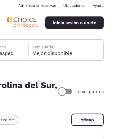
Administrar reservas
Ubicaciones
Ayuda
Inicia sesión o únete
des
Rate (Tarifa)
ión, 1 huésped
Mejor disponible
olina del Sur,
Usar puntos
ina
Precio
Map