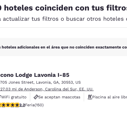
México
Mexico
0 hoteles coinciden con tus filtro
Español
English
a actualizar tus filtros o buscar otros hoteles 
nd
Germany
España
English
Español
France
France
 hoteles adicionales en el área que no coinciden exactamente co
Français
English
Italia
Italy
Italiano
English
cono Lodge Lavonia I-85
3705 Jones Street
,
Lavonia
,
GA
,
30553
,
US
ngdom
 27.03 mi de Anderson, Carolina del Sur, EE. UU.
WiFi gratuito
Se aceptan mascotas
Piscina al aire lib
lificación de 2.21 estrellas. Feria. 150 reseñas
2.2
Feria
(150)
India
New Zealan
English
English