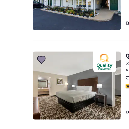
D
Q
5
A
c
D