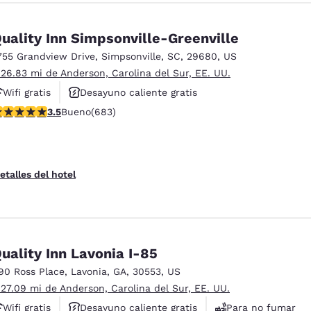
uality Inn Simpsonville-Greenville
755 Grandview Drive
,
Simpsonville
,
SC
,
29680
,
US
 26.83 mi de Anderson, Carolina del Sur, EE. UU.
Wifi gratis
Desayuno caliente gratis
alificación de 3.52 estrellas. Bueno. 683 reseñas
3.5
Bueno
(683)
Hoteles que aceptan mascotas
etalles del hotel
uality Inn Lavonia I-85
90 Ross Place
,
Lavonia
,
GA
,
30553
,
US
 27.09 mi de Anderson, Carolina del Sur, EE. UU.
Wifi gratis
Desayuno caliente gratis
Para no fumar