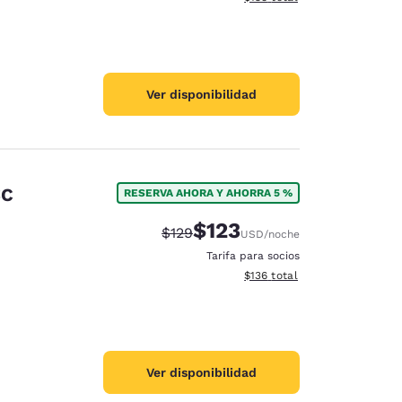
Ver disponibilidad
SC
RESERVA AHORA Y AHORRA 5 %
$123
Precio tachado:
Precio con descuento:
$129
USD
/noche
Tarifa para socios
Ver detalles del total estima
$136
total
Ver disponibilidad