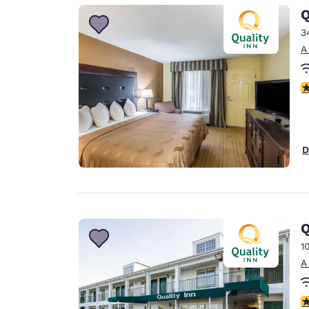
Canada
Q
Français
3
Europa
A
Deutschla
Deutsch
c
Spain
English
D
Ireland
English
United Ki
English
Q
Asia-Pacífico
1
A
Australia
English
c