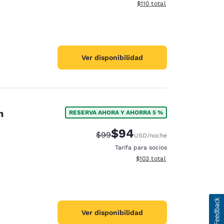
Ver detalles del total estima
$110
total
Ver disponibilidad
n
RESERVA AHORA Y AHORRA 5 %
$94
Precio tachado:
Precio con descuento:
$99
USD
/noche
Tarifa para socios
Ver detalles del total estima
$103
total
Ver disponibilidad