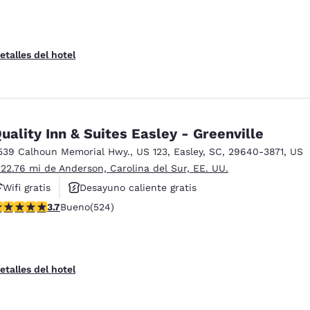
etalles del hotel
uality Inn & Suites Easley - Greenville
539 Calhoun Memorial Hwy.
,
US 123
,
Easley
,
SC
,
29640-3871
,
US
 22.76 mi de Anderson, Carolina del Sur, EE. UU.
Wifi gratis
Desayuno caliente gratis
alificación de 3.7 estrellas. Bueno. 524 reseñas
3.7
Bueno
(524)
Hoteles que aceptan mascotas
etalles del hotel