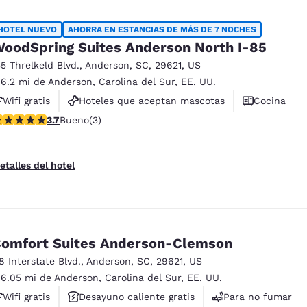
HOTEL NUEVO
AHORRA EN ESTANCIAS DE MÁS DE 7 NOCHES
oodSpring Suites Anderson North I-85
55 Threlkeld Blvd.
,
Anderson
,
SC
,
29621
,
US
 6.2 mi de Anderson, Carolina del Sur, EE. UU.
Wifi gratis
Hoteles que aceptan mascotas
Cocina
alificación de 3.67 estrellas. Bueno. 3 reseñas
3.7
Bueno
(3)
etalles del hotel
omfort Suites Anderson-Clemson
18 Interstate Blvd.
,
Anderson
,
SC
,
29621
,
US
 6.05 mi de Anderson, Carolina del Sur, EE. UU.
Wifi gratis
Desayuno caliente gratis
Para no fumar