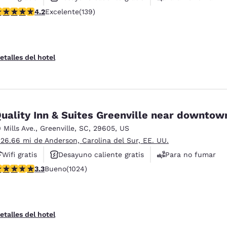
alificación de 4.24 estrellas. Excelente. 139 reseñas
4.2
Excelente
(139)
etalles del hotel
uality Inn & Suites Greenville near downtow
0 Mills Ave.
,
Greenville
,
SC
,
29605
,
US
 26.66 mi de Anderson, Carolina del Sur, EE. UU.
Wifi gratis
Desayuno caliente gratis
Para no fumar
alificación de 3.31 estrellas. Bueno. 1024 reseñas
3.3
Bueno
(1024)
etalles del hotel