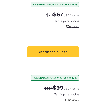
RESERVA AHORA Y AHORRA 5 %
$67
Precio tachado:
Precio con descuento:
$70
USD
/noche
Tarifa para socios
Ver detalles del total estim
$74
total
Ver disponibilidad
RESERVA AHORA Y AHORRA 5 %
$99
Precio tachado:
Precio con descuento:
$104
USD
/noche
d
Tarifa para socios
Ver detalles del total estima
$119
total