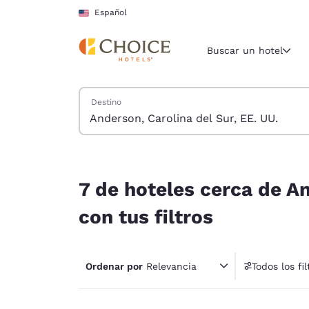
Carga completa
Pasar A Contenido Principal
Español
Buscar un hotel
Buscar hoteles
Destino
Región y ubicac
Estados Un
Español
7 de hoteles cerca de Anderson, Carolina del Sur
Selecciona t
7 de hoteles cerca de An
América
con tus filtros
United Sta
English
Ordenar por
Relevancia
Todos los fil
América L
1 fil
Português