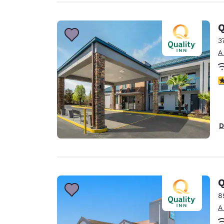
Q
3
A
c
D
Q
8
A