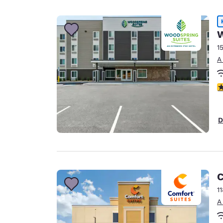
W
1
A
c
D
C
1
A