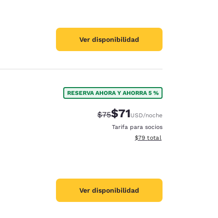
Ver disponibilidad
RESERVA AHORA Y AHORRA 5 %
$71
Precio tachado:
Precio con descuento:
$75
USD
/noche
Tarifa para socios
Ver detalles del total estim
$79
total
Ver disponibilidad