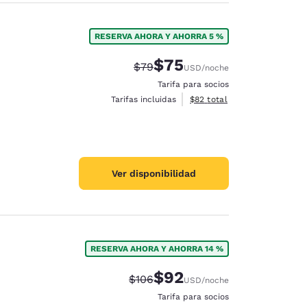
RESERVA AHORA Y AHORRA 5 %
$75
Precio tachado:
Precio con descuento:
$79
USD
/noche
Tarifa para socios
Ver detalles del total estim
Tarifas incluidas
$82
total
Ver disponibilidad
RESERVA AHORA Y AHORRA 14 %
$92
Precio tachado:
Precio con descuento:
$106
USD
/noche
Tarifa para socios