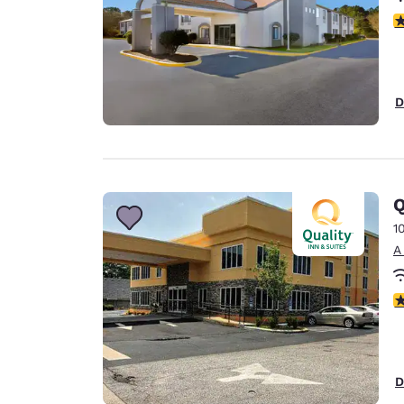
c
D
Q
1
A
c
D