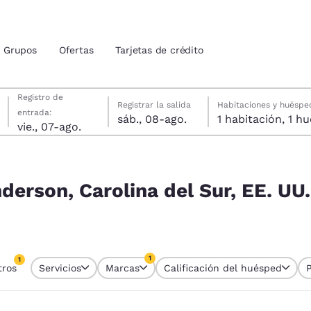
Grupos
Ofertas
Tarjetas de crédito
viernes, 7 de agosto
sábado, 8 de agosto
sábado, 8 de agosto fecha de check-out seleccionada
viernes, 7 de agosto fecha de check-in seleccionada
Registro de
Registrar la salida
Habitaciones y huéspe
entrada:
sáb., 08-ago.
1 habitac
ión actuales
vie., 07-ago.
idos
, EE. UU. coinciden con tus filtros
u idioma preferido
derson, Carolina del Sur, EE. UU
tes
Estados Unidos
América Lat
Español
Español
1
1
tros
Servicios
Marcas
Calificación del huésped
atina
Latin America
Canada
tro seleccionado actualmente
English
English
1 filtro seleccionado actualmente