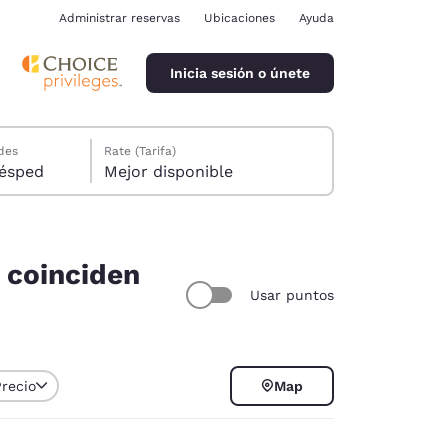
Administrar reservas
Ubicaciones
Ayuda
Inicia sesión o únete
des
Rate (Tarifa)
ión, 1 huésped
Mejor disponible
. coinciden
Usar puntos
ina
Precio
Map