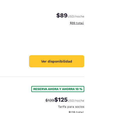
$89
USD
/noche
Ver detalles del total estim
$99
total
Ver disponibilidad
RESERVA AHORA Y AHORRA 10 %
$125
Precio tachado:
Precio con descuento:
$139
USD
/noche
Tarifa para socios
Ver detalles del total estima
$139
total