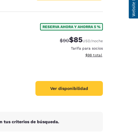
RESERVA AHORA Y AHORRA 5 %
$85
Precio tachado:
Precio con descuento:
$90
USD
/noche
Tarifa para socios
Ver detalles del total estim
$98
total
Ver disponibilidad
n tus criterios de búsqueda.