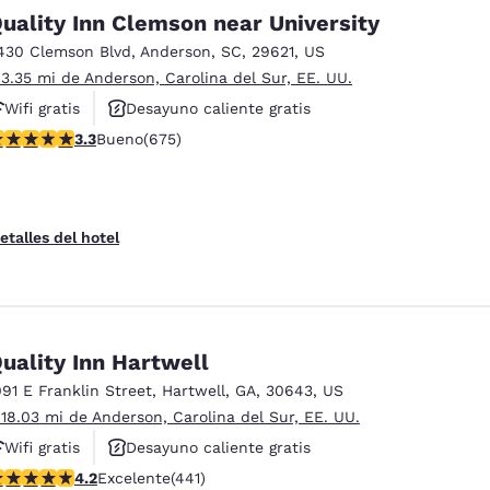
México
Mexico
uality Inn Clemson near University
Español
English
430 Clemson Blvd
,
Anderson
,
SC
,
29621
,
US
 3.35 mi de Anderson, Carolina del Sur, EE. UU.
nd
Germany
España
Wifi gratis
Desayuno caliente gratis
English
Español
alificación de 3.34 estrellas. Bueno. 675 reseñas
3.3
Bueno
(675)
Hoteles que aceptan mascotas
France
France
Français
English
etalles del hotel
Italia
Italy
Italiano
English
ngdom
uality Inn Hartwell
091 E Franklin Street
,
Hartwell
,
GA
,
30643
,
US
 18.03 mi de Anderson, Carolina del Sur, EE. UU.
India
New Zealan
English
English
Wifi gratis
Desayuno caliente gratis
alificación de 4.2 estrellas. Excelente. 441 reseñas
4.2
Excelente
(441)
Hoteles que aceptan mascotas