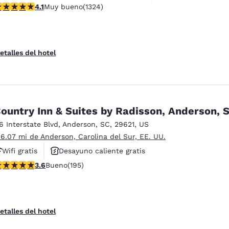
alificación de 4.14 estrellas. Muy bueno. 1324 reseñas
4.1
Muy bueno
(1324)
etalles del hotel
ountry Inn & Suites by Radisson, Anderson, 
16 Interstate Blvd
,
Anderson
,
SC
,
29621
,
US
 6.07 mi de Anderson, Carolina del Sur, EE. UU.
Wifi gratis
Desayuno caliente gratis
alificación de 3.58 estrellas. Bueno. 195 reseñas
3.6
Bueno
(195)
Hoteles que aceptan mascotas
etalles del hotel