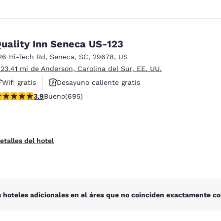
uality Inn Seneca US-123
26 Hi-Tech Rd
,
Seneca
,
SC
,
29678
,
US
 23.41 mi de Anderson, Carolina del Sur, EE. UU.
Wifi gratis
Desayuno caliente gratis
alificación de 3.85 estrellas. Bueno. 695 reseñas
3.9
Bueno
(695)
Hoteles que aceptan mascotas
etalles del hotel
 hoteles adicionales en el área que no coinciden exactamente co