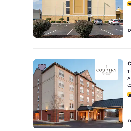
c
D
C
1
A
c
D