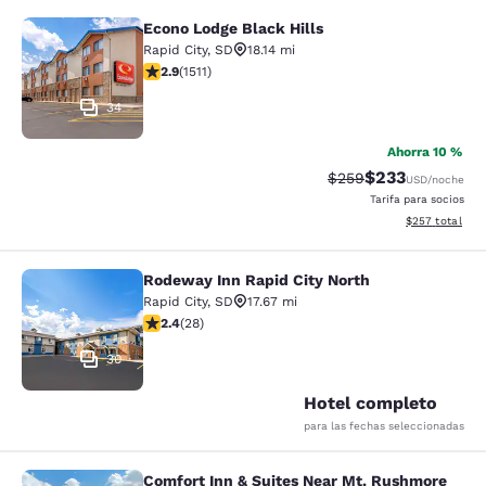
Econo Lodge Black Hills
Econo Lodge Black Hills
Rapid City
,
SD
18.14 mi
calificación de 2.92 estrellas. Feria. 1511 reseñas
2.9
(
1511
)
34
Ahorra 10 %
$233
Precio tachado:
Precio con desc
$259
USD
/noche
Tarifa para socios
Ver detalles de
$257
total
Rodeway Inn Rapid City North
Rodeway Inn Rapid City North
Rapid City
,
SD
17.67 mi
calificación de 2.43 estrellas. Feria. 28 reseñas
2.4
(
28
)
30
Hotel completo
para las fechas seleccionadas
Comfort Inn & Suites Near Mt. Rushmore