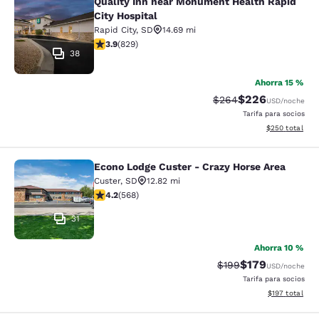
Quality Inn near Monument Health Rapid
Quality Inn near Monument Health R
City Hospital
Rapid City
,
SD
14.69 mi
calificación de 3.92 estrellas. Bueno. 829 reseñas
3.9
(
829
)
38
Ahorra 15 %
$226
Precio tachado:
Precio con desc
$264
USD
/noche
Tarifa para socios
Ver detalles de
$250
total
Econo Lodge Custer - Crazy Horse Area
Econo Lodge Custer - Crazy Horse A
Custer
,
SD
12.82 mi
calificación de 4.24 estrellas. Excelente. 568 reseñas
4.2
(
568
)
31
Ahorra 10 %
$179
Precio tachado:
Precio con desc
$199
USD
/noche
Tarifa para socios
Ver detalles d
$197
total