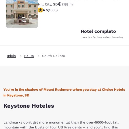
Comfort Inn & Suites Near Mt. Rus
Hill City
,
SD
7.88 mi
calificación de 4.54 estrellas. Excelente. 1605 reseñas
4.5
(
1605
)
47
Hotel completo
para las fechas seleccionadas
Inicio
Es Us
South Dakota
You’re in the shadow of Mount Rushmore when you stay at Choice Hotels
in Keystone, SD
Keystone Hoteles
Landmarks don’t get more monumental than the over-5000-foot tall
mountain with the busts of four US Presidents – and you’ll find this