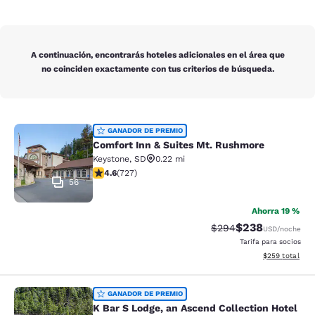
A continuación, encontrarás hoteles adicionales en el área que
no coinciden exactamente con tus criterios de búsqueda.
Comfort Inn & Suites Mt. Rushmore
GANADOR DE PREMIO
Comfort Inn & Suites Mt. Rushmore
Keystone
,
SD
0.22 mi
calificación de 4.56 estrellas. Excelente. 727 reseñas
4.6
(
727
)
56
Ahorra 19 %
$238
Precio tachado:
Precio con desc
$294
USD
/noche
Tarifa para socios
Ver detalles de
$259
total
K Bar S Lodge, an Ascend Collection
GANADOR DE PREMIO
K Bar S Lodge, an Ascend Collection Hotel