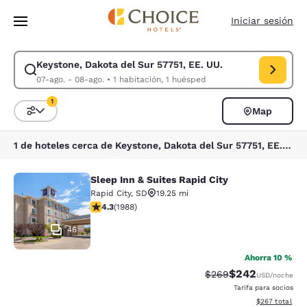
Carga completa
Pasar A Contenido Principal
Iniciar sesión
Keystone, Dakota del Sur 57751, EE. UU.
Modificar la búsqueda de Keystone, Dakota del Sur 57751, EE. UU.. Fec
07-ago. - 08-ago.
•
1 habitación, 1 huésped
1
Map
Ordenar y filtrar
1 filtro seleccionado actualmente
1 de hoteles cerca de Keystone, Dakota del Sur 57751, EE. UU. coinciden con tus filtros
Sleep Inn & Suites Rapid City
Sleep Inn & Suites Rapid City
Rapid City
,
SD
19.25 mi
calificación de 4.33 estrellas. Excelente. 1988 reseñas
4.3
(
1988
)
46
Ahorra 10 %
$242
Precio tachado:
Precio con desc
$269
USD
/noche
Tarifa para socios
Ver detalles de
$267
total