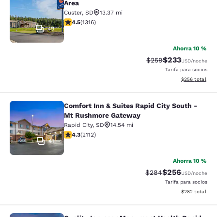
Area
Custer
,
SD
13.37 mi
calificación de 4.49 estrellas. Excelente. 1316 reseñas
4.5
(
1316
)
49
Ahorra 10 %
$233
Precio tachado:
Precio con desc
$259
USD
/noche
Tarifa para socios
Ver detalles de
$256
total
Comfort Inn & Suites Rapid City South -
Comfort Inn & Suites Rapid City S
Mt Rushmore Gateway
Rapid City
,
SD
14.54 mi
calificación de 4.34 estrellas. Excelente. 2112 reseñas
4.3
(
2112
)
41
Ahorra 10 %
$256
Precio tachado:
Precio con desc
$284
USD
/noche
Tarifa para socios
Ver detalles de
$282
total