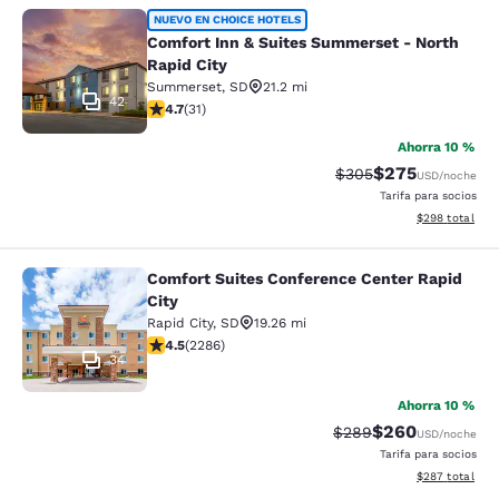
Comfort Inn & Suites Summerset - N
NUEVO EN CHOICE HOTELS
Comfort Inn & Suites Summerset - North
Rapid City
Summerset
,
SD
21.2 mi
42
calificación de 4.74 estrellas. Excepcional. 31 reseñas
4.7
(
31
)
Ahorra 10 %
$275
Precio tachado:
Precio con desc
$305
USD
/noche
Tarifa para socios
Ver detalles de
$298
total
Comfort Suites Conference Center Rapid
Comfort Suites Conference Center R
City
Rapid City
,
SD
19.26 mi
calificación de 4.55 estrellas. Excelente. 2286 reseña
4.5
(
2286
)
34
Ahorra 10 %
$260
Precio tachado:
Precio con desc
$289
USD
/noche
Tarifa para socios
Ver detalles de
$287
total