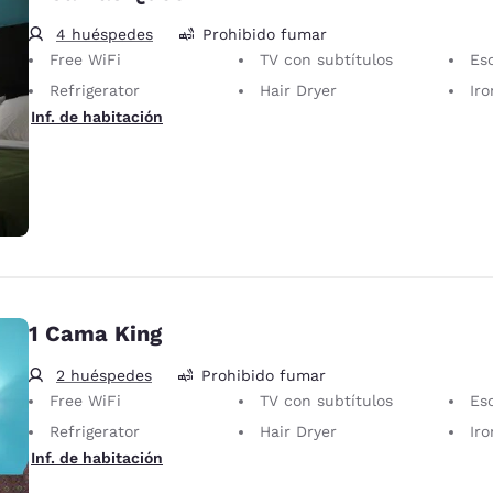
4 huéspedes
Prohibido fumar
Free WiFi
TV con subtítulos
Escrit
Refrigerator
Hair Dryer
Iron
Inf. de habitación
1 Cama King
2 huéspedes
Prohibido fumar
Free WiFi
TV con subtítulos
Escrit
Refrigerator
Hair Dryer
Iron
Inf. de habitación