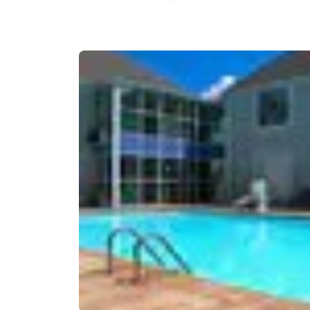
Canada
Français
Europa
Deutschla
Deutsch
Spain
English
Ireland
English
United Ki
English
Asia-Pacífico
Australia
English