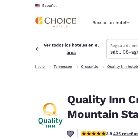
Carga completa
Pasar A Contenido Principal
Español
Buscar un hotel
Buscar hoteles
sábado, 8 de a
domingo, 9 de 
domingo, 9 de 
sábado, 8 de a
Ver todos los hoteles en el
Registro de ent
sáb., 08-ag
área
Región y ubicac
Estados Un
Inicio
Tennessee
Crossville
Quality Inn hotel
Español
Selecciona t
América
Quality Inn 
United Sta
English
Mountain Sta
América L
Português
calificación de 3.94 estrel
3.9
435 reseña