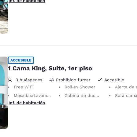
Inf. de habitación
ACCESIBLE
1 Cama King, Suite, 1er piso
3 huéspedes
Prohibido fumar
Accesible
Free WiFi
Roll-In Shower
Alerta de alarm
Mesadas/Lavamanos de baja altura
Cabina de ducha de gran tamaño
Sofá cama para 
Inf. de habitación