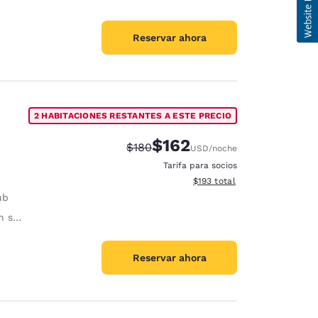
Reservar ahora
2 HABITACIONES RESTANTES A ESTE PRECIO
$162
Precio tachado:
Precio con descuento:
$180
USD
/noche
Tarifa para socios
Ver detalles del total estima
$193
total
ub
nómica
Reservar ahora