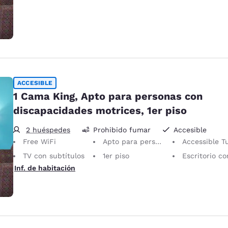
ACCESIBLE
1 Cama King, Apto para personas con
discapacidades motrices, 1er piso
2 huéspedes
Prohibido fumar
Accesible
Free WiFi
Apto para personas con discapacidades motrices
Accessible T
TV con subtítulos
1er piso
Escritorio con silla ergo
Inf. de habitación