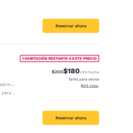
Reservar ahora
1 HABITACIÓN RESTANTE A ESTE PRECIO
$180
Precio tachado:
Precio con descuento:
$200
USD
/noche
Tarifa para socios
a visual
Ver detalles del total estima
$215
total
1 persona
Reservar ahora