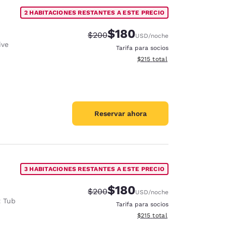
2 HABITACIONES RESTANTES A ESTE PRECIO
$180
Precio tachado:
Precio con descuento:
$200
USD
/noche
ive
Tarifa para socios
Ver detalles del total estima
$215
total
Reservar ahora
3 HABITACIONES RESTANTES A ESTE PRECIO
$180
Precio tachado:
Precio con descuento:
$200
USD
/noche
t Tub
Tarifa para socios
Ver detalles del total estima
$215
total