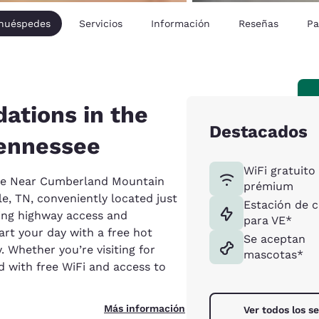
 huéspedes
Servicios
Información
Reseñas
Pa
ations in the
Destacados
Tennessee
WiFi gratuito
le Near Cumberland Mountain
prémium
le, TN, conveniently located just
Estación de 
eking highway access and
para VE*
art your day with a free hot
Se aceptan
. Whether you’re visiting for
mascotas*
d with free WiFi and access to
Más información
Ver todos los se