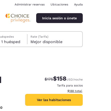
Administrar reservas
Ubicaciones
Ayuda
Inicia sesión o únete
huéspedes
Rate (Tarifa)
1 habitación, 1 huésped
Mejor disponible
d
$158
Precio tachado:
Precio con descuento:
$175
USD
/noche
ina
Tarifa para socios
Ver detalles del total estima
$188
total
Ver las habitaciones
50