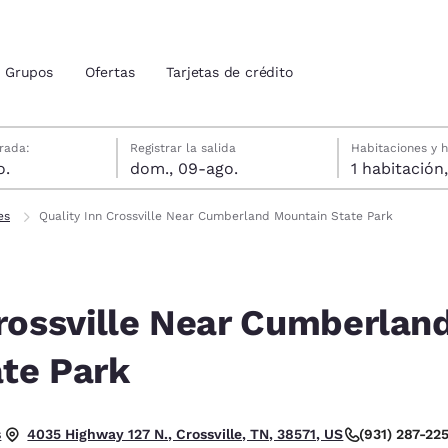
Grupos
Ofertas
Tarjetas de crédito
gosto
agosto
agosto fecha de check-out seleccionada
gosto fecha de check-in seleccionada
rada:
Registrar la salida
Habitaciones y 
o.
dom., 09-ago.
ión actuales
idos
es
Quality Inn Crossville Near Cumberland Mountain State Park
u idioma preferido
Crossville Near Cumberlan
tes
Estados Unidos
América Lat
Español
Español
te Park
atina
Latin America
Canada
English
English
las. Bueno.
s
(931) 287-22
4035 Highway 127 N., Crossville, TN, 38571, US