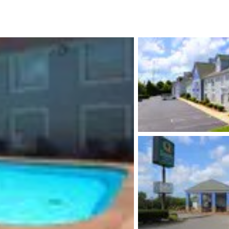
México
Mexico
Español
English
nd
Germany
España
English
Español
France
France
Français
English
Italia
Italy
Italiano
English
ngdom
India
New Zealan
English
English