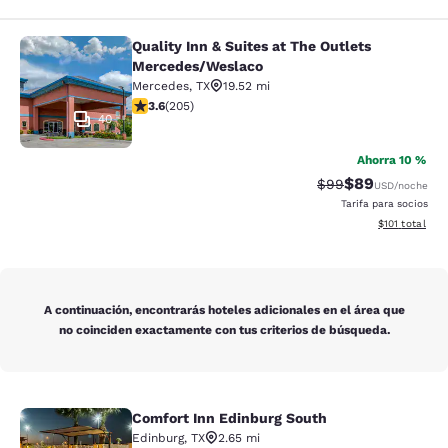
Quality Inn & Suites at The Outlets
Quality Inn & Suites at The Outlet
Mercedes/Weslaco
Mercedes
,
TX
19.52 mi
calificación de 3.56 estrellas. Bueno. 205 reseñas
3.6
(
205
)
40
Ahorra 10 %
$89
Precio tachado:
Precio con des
$99
USD
/noche
Tarifa para socios
Ver detalles d
$101
total
A continuación, encontrarás hoteles adicionales en el área que
no coinciden exactamente con tus criterios de búsqueda.
Comfort Inn Edinburg South
Comfort Inn Edinburg South
Edinburg
,
TX
2.65 mi