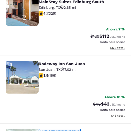
MainStay Suites Edinburg South
Edinburg
,
TX
2.65 mi
calificación de 4.1 estrellas. Muy bueno. 325 reseñas
4.1
(
325
)
43
Ahorra 7 %
$112
Precio tachado:
Precio con des
$120
USD
/noche
Tarifa para socios
Ver detalles d
$126
total
Rodeway Inn San Juan
Rodeway Inn San Juan
San Juan
,
TX
7.02 mi
calificación de 3.91 estrellas. Bueno. 196 reseñas
3.9
(
196
)
5
Ahorra 10 %
$43
Precio tachado:
Precio con des
$48
USD
/noche
Tarifa para socios
Ver detalles d
$48
total