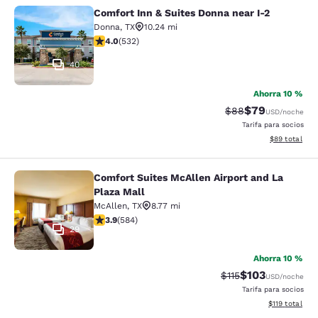
Comfort Inn & Suites Donna near I-2
Comfort Inn & Suites Donna near I-2
Donna
,
TX
10.24 mi
calificación de 3.99 estrellas. Bueno. 532 reseñas
4.0
(
532
)
40
Ahorra 10 %
$79
Precio tachado:
Precio con des
$88
USD
/noche
Tarifa para socios
Ver detalles d
$89
total
Comfort Suites McAllen Airport and La
Comfort Suites McAllen Airport and 
Plaza Mall
McAllen
,
TX
8.77 mi
calificación de 3.94 estrellas. Bueno. 584 reseñas
3.9
(
584
)
29
Ahorra 10 %
$103
Precio tachado:
Precio con desc
$115
USD
/noche
Tarifa para socios
Ver detalles d
$119
total