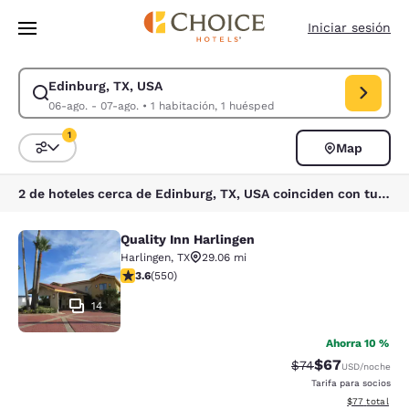
Carga completa
Pasar A Contenido Principal
Iniciar sesión
Edinburg, TX, USA
Modificar la búsqueda de Edinburg, TX, USA. Fecha de check-in 06-ago.
06-ago. - 07-ago.
•
1 habitación, 1 huésped
1
Map
Ordenar y filtrar
1 filtro seleccionado actualmente
2 de hoteles cerca de Edinburg, TX, USA coinciden con tus filtros
Quality Inn Harlingen
Quality Inn Harlingen
Harlingen
,
TX
29.06 mi
calificación de 3.58 estrellas. Bueno. 550 reseñas
3.6
(
550
)
14
Ahorra 10 %
$67
Precio tachado:
Precio con des
$74
USD
/noche
Tarifa para socios
Ver detalles d
$77
total