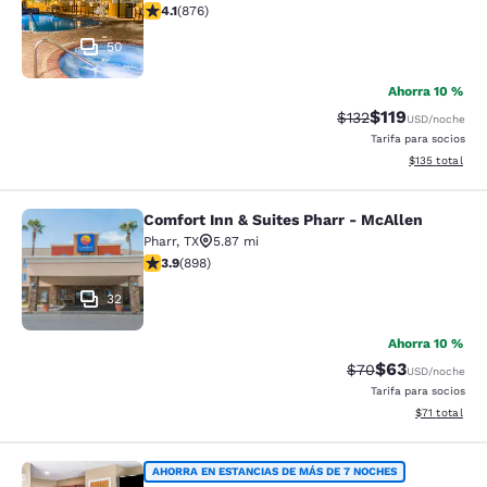
calificación de 4.12 estrellas. Muy bueno. 876 reseñas
4.1
(
876
)
50
Ahorra 10 %
$119
Precio tachado:
Precio con des
$132
USD
/noche
Tarifa para socios
Ver detalles d
$135
total
Comfort Inn & Suites Pharr - McAllen
Comfort Inn & Suites Pharr - McAll
Pharr
,
TX
5.87 mi
calificación de 3.92 estrellas. Bueno. 898 reseñas
3.9
(
898
)
32
Ahorra 10 %
$63
Precio tachado:
Precio con des
$70
USD
/noche
Tarifa para socios
Ver detalles 
$71
total
MainStay Suites Edinburg South
AHORRA EN ESTANCIAS DE MÁS DE 7 NOCHES