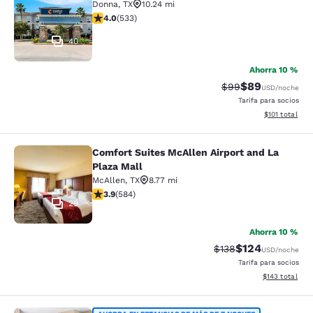
Donna
,
TX
10.24 mi
calificación de 3.99 estrellas. Bueno. 533 reseñas
4.0
(
533
)
40
Ahorra 10 %
$89
Precio tachado:
Precio con des
$99
USD
/noche
Tarifa para socios
Ver detalles d
$101
total
Comfort Suites McAllen Airport and La
Comfort Suites McAllen Airport and 
Plaza Mall
McAllen
,
TX
8.77 mi
calificación de 3.94 estrellas. Bueno. 584 reseñas
3.9
(
584
)
29
Ahorra 10 %
$124
Precio tachado:
Precio con desc
$138
USD
/noche
Tarifa para socios
Ver detalles d
$143
total