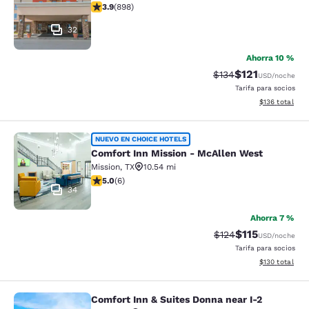
calificación de 3.92 estrellas. Bueno. 898 reseñas
3.9
(
898
)
32
Ahorra 10 %
$121
Precio tachado:
Precio con des
$134
USD
/noche
Tarifa para socios
Ver detalles d
$136
total
Comfort Inn Mission - McAllen Wes
NUEVO EN CHOICE HOTELS
Comfort Inn Mission - McAllen West
Mission
,
TX
10.54 mi
calificación de 5 estrellas. Excepcional. 6 reseñas
5.0
(
6
)
34
Ahorra 7 %
$115
Precio tachado:
Precio con des
$124
USD
/noche
Tarifa para socios
Ver detalles d
$130
total
Comfort Inn & Suites Donna near I-2
Comfort Inn & Suites Donna near I-2