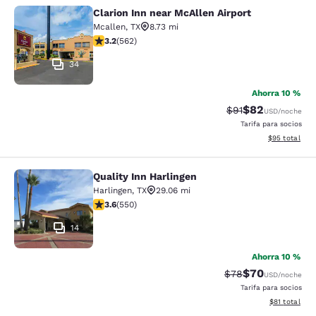
Clarion Inn near McAllen Airport
Clarion Inn near McAllen Airport
Mcallen
,
TX
8.73 mi
calificación de 3.23 estrellas. Bueno. 562 reseñas
3.2
(
562
)
34
Ahorra 10 %
$82
Precio tachado:
Precio con des
$91
USD
/noche
Tarifa para socios
Ver detalles d
$95
total
Quality Inn Harlingen
Quality Inn Harlingen
Harlingen
,
TX
29.06 mi
calificación de 3.58 estrellas. Bueno. 550 reseñas
3.6
(
550
)
14
Ahorra 10 %
$70
Precio tachado:
Precio con des
$78
USD
/noche
Tarifa para socios
Ver detalles 
$81
total