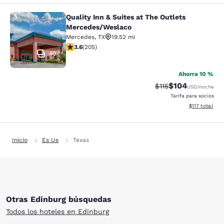
Quality Inn & Suites at The Outlets
Quality Inn & Suites at The Outlet
Mercedes/Weslaco
Mercedes
,
TX
19.52 mi
calificación de 3.56 estrellas. Bueno. 205 reseñas
3.6
(
205
)
40
Ahorra 10 %
$104
Precio tachado:
Precio con desc
$115
USD
/noche
Tarifa para socios
Ver detalles d
$117
total
Inicio
Es Us
Texas
Otras Edinburg búsquedas
Todos los hoteles en Edinburg