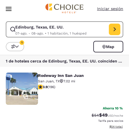
Carga completa
Pasar A Contenido Principal
Iniciar sesión
Edinburg, Texas, EE. UU.
Modificar la búsqueda de Edinburg, Texas, EE. UU.. Fecha de check-in 
07-ago. - 08-ago.
•
1 habitación, 1 huésped
1
Map
Ordenar y filtrar
1 filtro seleccionado actualmente
1 de hoteles cerca de Edinburg, Texas, EE. UU. coinciden con tus filtros
Rodeway Inn San Juan
Rodeway Inn San Juan
San Juan
,
TX
7.02 mi
calificación de 3.91 estrellas. Bueno. 196 reseñas
3.9
(
196
)
5
Ahorra 10 %
$49
Precio tachado:
Precio con des
$54
USD
/noche
Tarifa para socios
Ver detalles d
$54
total