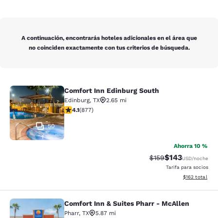
A continuación, encontrarás hoteles adicionales en el área que
no coinciden exactamente con tus criterios de búsqueda.
Comfort Inn Edinburg South
Comfort Inn Edinburg South
Edinburg
,
TX
2.65 mi
calificación de 4.12 estrellas. Muy bueno. 877 reseñas
4.1
(
877
)
50
Ahorra 10 %
$143
Precio tachado:
Precio con desc
$159
USD
/noche
Tarifa para socios
Ver detalles d
$162
total
Comfort Inn & Suites Pharr - McAllen
Comfort Inn & Suites Pharr - McAll
Pharr
,
TX
5.87 mi