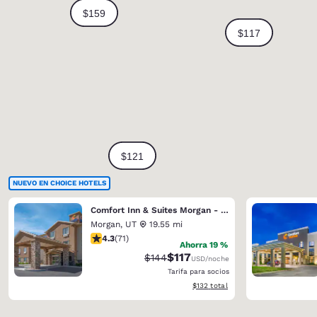
NUEVO EN CHOICE HOTELS
Comfort Inn & Suites Morgan - South Ogden
Morgan
,
UT
19.55 mi
calificación de 4.35 estrellas. Excelente. 71 reseñas
4.3
(
71
)
Ahorra 19 %
$117
Precio tachado:
Precio con descuento:
$144
USD
/noche
Tarifa para socios
Ver detalles del total estimado
$132
total