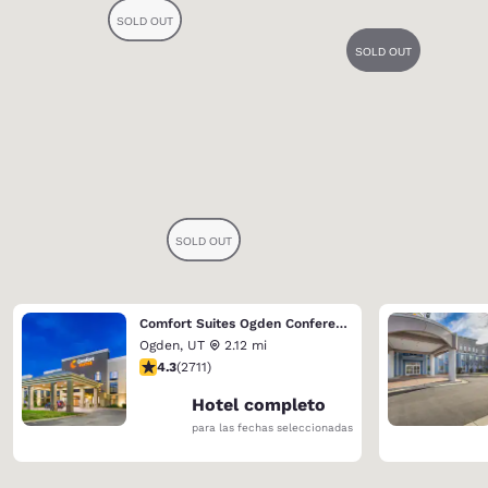
Comfort Suites Ogden Conference Center
Ogden
,
UT
2.12 mi
calificación de 4.29 estrellas. Excelente. 2711 reseñas
4.3
(
2711
)
Hotel completo
para las fechas seleccionadas