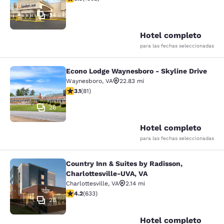
34
Hotel completo
para las fechas seleccionadas
Econo Lodge Waynesboro - Skyline Drive
Econo Lodge Waynesboro - Skyline 
Waynesboro
,
VA
22.83 mi
calificación de 3.14 estrellas. Bueno. 81 reseñas
3.1
(
81
)
26
Hotel completo
para las fechas seleccionadas
Country Inn & Suites by Radisson,
Country Inn & Suites by Radisson, C
Charlottesville-UVA, VA
Charlottesville
,
VA
2.14 mi
calificación de 4.21 estrellas. Excelente. 633 reseñas
4.2
(
633
)
28
Hotel completo