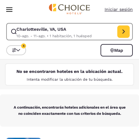
Carga completa
Pasar A Contenido Principal
Iniciar sesión
Charlottesville, VA, USA
Modificar la búsqueda de Charlottesville, VA, USA. Fecha de check-in 1
10-ago. - 11-ago.
•
1 habitación, 1 huésped
4
Map
Ordenar y filtrar
4 filtros seleccionados actualmente
No se encontraron hoteles en la ubicación actual.
Intenta modificar la ubicación de tu búsqueda.
A continuación, encontrarás hoteles adicionales en el área que
no coinciden exactamente con tus criterios de búsqueda.