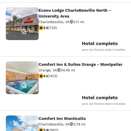
Econo Lodge Charlottesville North -
Econo Lodge Charlottesville North -
University Area
Charlottesville
,
VA
2.11 mi
calificación de 3.53 estrellas. Bueno. 720 reseñas
3.5
(
720
)
20
Hotel completo
para las fechas seleccionadas
Comfort Inn & Suites Orange - Montpelier
Comfort Inn & Suites Orange - Mont
Orange
,
VA
24.45 mi
calificación de 4.11 estrellas. Muy bueno. 1473 reseñas
4.1
(
1473
)
24
Hotel completo
para las fechas seleccionadas
Comfort Inn Monticello
Comfort Inn Monticello
Charlottesville
,
VA
2.79 mi
calificación de 3.93 estrellas. Bueno. 1902 reseñas
3.9
(
1902
)