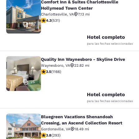
Comfort Inn & Suites Charlottesville
Comfort Inn & Suites Charlottesvil
Hollymead Town Center
Charlottesville
,
VA
7.13 mi
calificación de 4.35 estrellas. Excelente. 531 reseñas
4.3
(
531
)
29
Hotel completo
para las fechas seleccionadas
Quality Inn Waynesboro - Skyline Drive
Quality Inn Waynesboro - Skyline Dr
Waynesboro
,
VA
22.82 mi
calificación de 3.49 estrellas. Bueno. 1166 reseñas
3.5
(
1166
)
25
Hotel completo
para las fechas seleccionadas
Bluegreen Vacations Shenandoah
Bluegreen Vacations Shenandoah Cro
Crossing, an Ascend Collection Resort
Gordonsville
,
VA
18.49 mi
calificación de 3.81 estrellas. Bueno. 293 reseñas
3.8
(
293
)