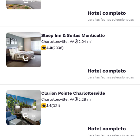
30
Hotel completo
para las fechas seleccionadas
Sleep Inn & Suites Monticello
Sleep Inn & Suites Monticello
Charlottesville
,
VA
2.04 mi
calificación de 4.03 estrellas. Muy bueno. 2036 reseñ
4.0
(
2036
)
40
Hotel completo
para las fechas seleccionadas
Clarion Pointe Charlottesville
Clarion Pointe Charlottesville
Charlottesville
,
VA
2.28 mi
calificación de 3.59 estrellas. Bueno. 321 reseñas
3.6
(
321
)
30
Hotel completo
para las fechas seleccionadas