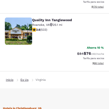
Tarifa para socios
Ver detalles d
$176
total
Quality Inn Tanglewood
Quality Inn Tanglewood
Roanoke
,
VA
25.1 mi
calificación de 3.65 estrellas. Bueno. 533 reseñas
3.6
(
533
)
34
Ahorra 10 %
$76
Precio tachado:
Precio con des
$84
USD
/noche
Tarifa para socios
Ver detalles d
$86
total
Inicio
Es Us
Virginia
Hotels in Christiansburg, VA