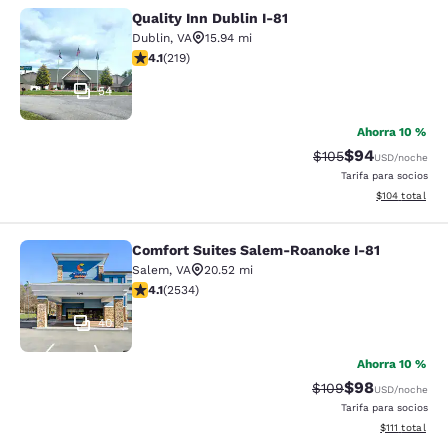
Quality Inn Dublin I-81
Quality Inn Dublin I-81
Dublin
,
VA
15.94 mi
calificación de 4.08 estrellas. Muy bueno. 219 reseñas
4.1
(
219
)
54
Ahorra 10 %
$94
Precio tachado:
Precio con des
$105
USD
/noche
Tarifa para socios
Ver detalles d
$104
total
Comfort Suites Salem-Roanoke I-81
Comfort Suites Salem-Roanoke I-81
Salem
,
VA
20.52 mi
calificación de 4.13 estrellas. Muy bueno. 2534 reseña
4.1
(
2534
)
40
Ahorra 10 %
$98
Precio tachado:
Precio con des
$109
USD
/noche
Tarifa para socios
Ver detalles d
$111
total