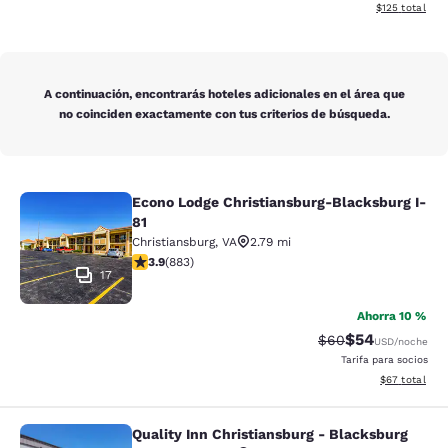
Ver detalles d
$125
total
A continuación, encontrarás hoteles adicionales en el área que
no coinciden exactamente con tus criterios de búsqueda.
Econo Lodge Christiansburg-Blacksburg I-
Econo Lodge Christiansburg-Blacksb
81
Christiansburg
,
VA
2.79 mi
calificación de 3.88 estrellas. Bueno. 883 reseñas
3.9
(
883
)
17
Ahorra 10 %
$54
Precio tachado:
Precio con des
$60
USD
/noche
Tarifa para socios
Ver detalles d
$67
total
Quality Inn Christiansburg - Blacksburg
Quality Inn Christiansburg - Blacks