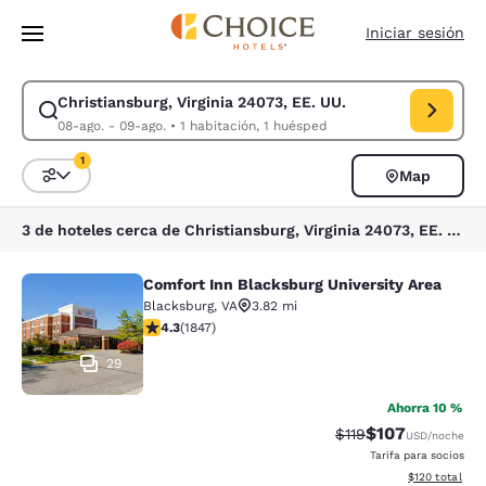
Carga completa
Pasar A Contenido Principal
Iniciar sesión
Christiansburg, Virginia 24073, EE. UU.
Modificar la búsqueda de Christiansburg, Virginia 24073, EE. UU.. Fech
08-ago. - 09-ago.
•
1 habitación, 1 huésped
1
Map
Ordenar y filtrar
1 filtro seleccionado actualmente
3 de hoteles cerca de Christiansburg, Virginia 24073, EE. UU. coinciden con tus filtros
Comfort Inn Blacksburg University Area
Comfort Inn Blacksburg University 
Blacksburg
,
VA
3.82 mi
calificación de 4.25 estrellas. Excelente. 1847 reseñas
4.3
(
1847
)
29
Ahorra 10 %
$107
Precio tachado:
Precio con desc
$119
USD
/noche
Tarifa para socios
Ver detalles d
$120
total