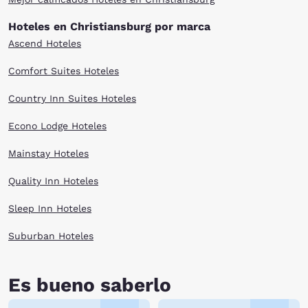
of the Blue Ridge Mountains.
Hoteles en Christiansburg por marca
After an adventure-packed day, there are several Christiansburg, VA
Ascend Hoteles
hotels to meet your needs. Whether your travel budget is large or small,
browse our selection above.
Comfort Suites Hoteles
Country Inn Suites Hoteles
Econo Lodge Hoteles
Mainstay Hoteles
Quality Inn Hoteles
Sleep Inn Hoteles
Suburban Hoteles
Es bueno saberlo