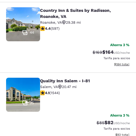
Country Inn & Suites by Radisson,
Country Inn & Suites by Radisson, R
Roanoke, VA
Roanoke
,
VA
29.38 mi
calificación de 4.41 estrellas. Excelente. 597 reseñas
4.4
(
597
)
44
Ahorra 3 %
$164
Precio tachado:
Precio con desc
$169
USD
/noche
Tarifa para socios
Ver detalles d
$184
total
Quality Inn Salem - I-81
Quality Inn Salem - I-81
Salem
,
VA
20.47 mi
calificación de 4.07 estrellas. Muy bueno. 1544 reseña
4.1
(
1544
)
35
Ahorra 3 %
$82
Precio tachado:
Precio con des
$85
USD
/noche
Tarifa para socios
Ver detalles d
$93
total