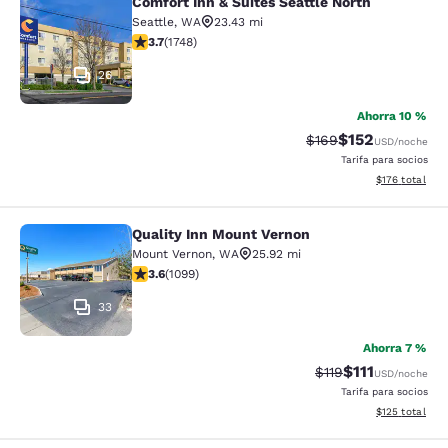
Comfort Inn & Suites Seattle North
Comfort Inn & Suites Seattle North
Seattle
,
WA
23.43 mi
calificación de 3.74 estrellas. Bueno. 1748 reseñas
3.7
(
1748
)
26
Ahorra 10 %
$152
Precio tachado:
Precio con desc
$169
USD
/noche
Tarifa para socios
Ver detalles d
$176
total
Quality Inn Mount Vernon
Quality Inn Mount Vernon
Mount Vernon
,
WA
25.92 mi
calificación de 3.6 estrellas. Bueno. 1099 reseñas
3.6
(
1099
)
33
Ahorra 7 %
$111
Precio tachado:
Precio con des
$119
USD
/noche
Tarifa para socios
Ver detalles d
$125
total