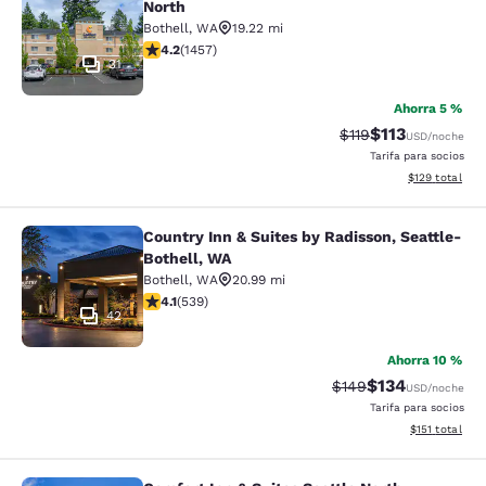
North
Bothell
,
WA
19.22 mi
calificación de 4.17 estrellas. Muy bueno. 1457 reseña
4.2
(
1457
)
31
Ahorra 5 %
$113
Precio tachado:
Precio con des
$119
USD
/noche
Tarifa para socios
Ver detalles d
$129
total
Country Inn & Suites by Radisson, Seattle-
Country Inn & Suites by Radisson, S
Bothell, WA
Bothell
,
WA
20.99 mi
calificación de 4.09 estrellas. Muy bueno. 539 reseñas
4.1
(
539
)
42
Ahorra 10 %
$134
Precio tachado:
Precio con desc
$149
USD
/noche
Tarifa para socios
Ver detalles d
$151
total