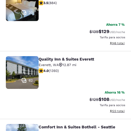
calificación de 3.53 estrellas. Bueno. 884 reseñas
3.5
(
884
)
20
Ahorra 7 %
$129
Precio tachado:
Precio con desc
$139
USD
/noche
Tarifa para socios
Ver detalles d
$146
total
Quality Inn & Suites Everett
Quality Inn & Suites Everett
Everett
,
WA
12.87 mi
calificación de 3.98 estrellas. Bueno. 1393 reseñas
4.0
(
1393
)
62
Ahorra 16 %
$108
Precio tachado:
Precio con desc
$129
USD
/noche
Tarifa para socios
Ver detalles d
$123
total
Comfort Inn & Suites Bothell - Seattle
Comfort Inn & Suites Bothell - Seatt