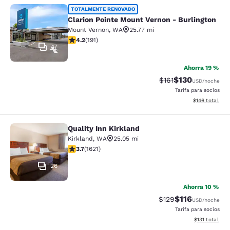
Clarion Pointe Mount Vernon - Burli
TOTALMENTE RENOVADO
Clarion Pointe Mount Vernon - Burlington
Mount Vernon
,
WA
25.77 mi
calificación de 4.23 estrellas. Excelente. 191 reseñas
4.2
(
191
)
47
Ahorra 19 %
$130
Precio tachado:
Precio con desc
$161
USD
/noche
Tarifa para socios
Ver detalles d
$146
total
Quality Inn Kirkland
Quality Inn Kirkland
Kirkland
,
WA
25.05 mi
calificación de 3.69 estrellas. Bueno. 1621 reseñas
3.7
(
1621
)
26
Ahorra 10 %
$116
Precio tachado:
Precio con des
$129
USD
/noche
Tarifa para socios
Ver detalles d
$131
total