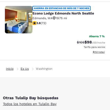
Econo Lodge Edmonds North Seattl
AHORRA EN ESTANCIAS DE MÁS DE 7 NOCHES
Econo Lodge Edmonds North Seattle
Edmonds
,
WA
19.75 mi
calificación de 3.82 estrellas. Bueno. 72 reseñas
3.8
(
72
)
34
Ahorra 7 %
$98
Precio tachado:
Precio con des
$105
USD
/noche
Tarifa para socios
Ver detalles d
$112
total
Inicio
Es Us
Washington
Otras Tulalip Bay búsquedas
Todos los hoteles en Tulalip Bay