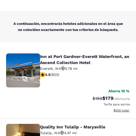
A continuación, encontrarás hoteles adicionales en el área que
no coinciden exactamente con tus criterios de búsqueda.
Inn at Port Gardner-Everett Waterfront, an
Inn at Port Gardner-Everett Waterfr
Ascend Collection Hotel
Everett
,
WA
5.78 mi
calificación de 4.49 estrellas. Excelente. 820 reseñas
4.5
(
820
)
43
Ahorra 10 %
$179
Precio tachado:
Precio con desc
$199
USD
/noche
Tarifa para socios
Ver detalles de
$200
total
Quality Inn Tulalip - Marysville
Quality Inn Tulalip - Marysville
Tulalip
,
WA
4.47 mi