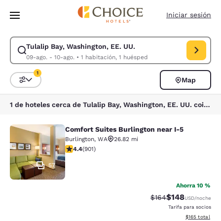
Carga completa
Pasar A Contenido Principal
Iniciar sesión
Tulalip Bay, Washington, EE. UU.
Modificar la búsqueda de Tulalip Bay, Washington, EE. UU.. Fecha de ch
09-ago. - 10-ago.
•
1 habitación, 1 huésped
1
Map
Ordenar y filtrar
1 filtro seleccionado actualmente
1 de hoteles cerca de Tulalip Bay, Washington, EE. UU. coinciden con tus filtros
Comfort Suites Burlington near I-5
Comfort Suites Burlington near I-5
Burlington
,
WA
26.82 mi
calificación de 4.4 estrellas. Excelente. 901 reseñas
4.4
(
901
)
57
Ahorra 10 %
$148
Precio tachado:
Precio con desc
$164
USD
/noche
Tarifa para socios
Ver detalles d
$165
total