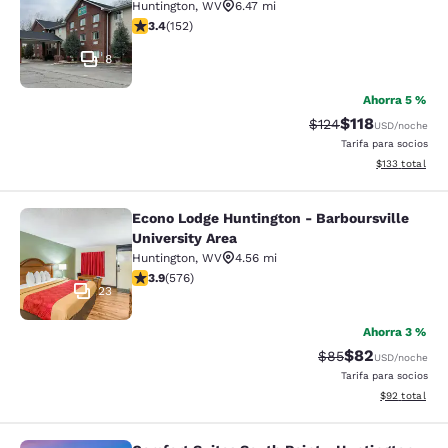
Huntington
,
WV
6.47 mi
calificación de 3.36 estrellas. Bueno. 152 reseñas
3.4
(
152
)
8
Ahorra 5 %
$118
Precio tachado:
Precio con des
$124
USD
/noche
Tarifa para socios
Ver detalles d
$133
total
Econo Lodge Huntington - Barboursville
Econo Lodge Huntington - Barboursvi
University Area
Huntington
,
WV
4.56 mi
calificación de 3.92 estrellas. Bueno. 576 reseñas
3.9
(
576
)
23
Ahorra 3 %
$82
Precio tachado:
Precio con des
$85
USD
/noche
Tarifa para socios
Ver detalles d
$92
total