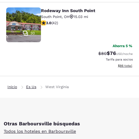
Rodeway Inn South Point
Rodeway Inn South Point
South Point
,
OH
15.03 mi
calificación de 3.02 estrellas. Feria. 42 reseñas
3.0
(
42
)
30
Ahorra 5 %
$76
Precio tachado:
Precio con des
$80
USD
/noche
Tarifa para socios
Ver detalles d
$86
total
Inicio
Es Us
West Virginia
Otras Barboursville búsquedas
Todos los hoteles en Barboursville