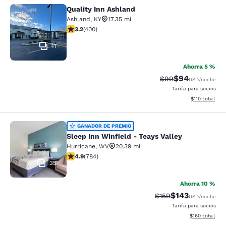
Quality Inn Ashland
Quality Inn Ashland
Ashland
,
KY
17.35 mi
calificación de 3.18 estrellas. Bueno. 400 reseñas
3.2
(
400
)
11
Ahorra 5 %
$94
Precio tachado:
Precio con des
$99
USD
/noche
Tarifa para socios
Ver detalles d
$110
total
Sleep Inn Winfield - Teays Valley
GANADOR DE PREMIO
Sleep Inn Winfield - Teays Valley
Hurricane
,
WV
20.39 mi
calificación de 4.88 estrellas. Excepcional. 784 reseñ
4.9
(
784
)
35
Ahorra 10 %
$143
Precio tachado:
Precio con desc
$159
USD
/noche
Tarifa para socios
Ver detalles d
$160
total