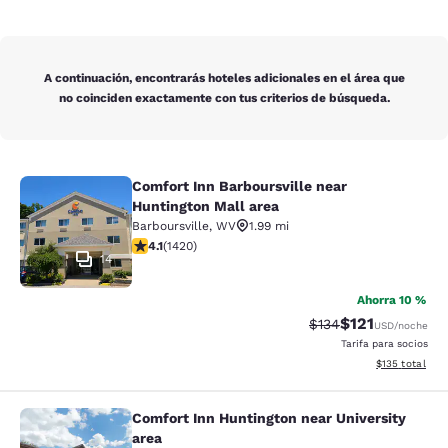
A continuación, encontrarás hoteles adicionales en el área que
no coinciden exactamente con tus criterios de búsqueda.
Comfort Inn Barboursville near
Comfort Inn Barboursville near Hunt
Huntington Mall area
Barboursville
,
WV
1.99 mi
calificación de 4.1 estrellas. Muy bueno. 1420 reseñas
4.1
(
1420
)
14
Ahorra 10 %
$121
Precio tachado:
Precio con des
$134
USD
/noche
Tarifa para socios
Ver detalles d
$135
total
Comfort Inn Huntington near University
Comfort Inn Huntington near Univers
area