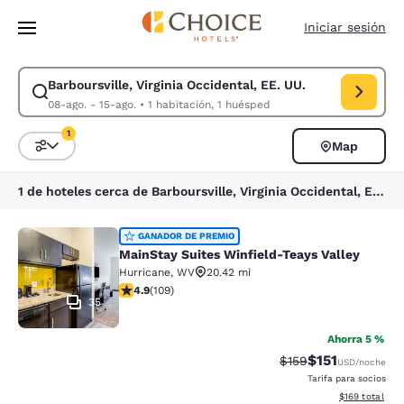
Carga completa
Pasar A Contenido Principal
Iniciar sesión
Barboursville, Virginia Occidental, EE. UU.
Modificar la búsqueda de Barboursville, Virginia Occidental, EE. UU.. F
08-ago. - 15-ago.
•
1 habitación, 1 huésped
1
Map
Ordenar y filtrar
1 filtro seleccionado actualmente
1 de hoteles cerca de Barboursville, Virginia Occidental, EE. UU. coinciden con tus filtros
MainStay Suites Winfield-Teays Val
GANADOR DE PREMIO
MainStay Suites Winfield-Teays Valley
Hurricane
,
WV
20.42 mi
calificación de 4.94 estrellas. Excepcional. 109 reseña
4.9
(
109
)
35
Ahorra 5 %
$151
Precio tachado:
Precio con des
$159
USD
/noche
Tarifa para socios
Ver detalles d
$169
total