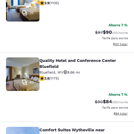
calificación de 3.87 estrellas. Bueno. 1105 reseñas
3.9
(
1105
)
35
Ahorra 7 %
$90
Precio tachado:
Precio con des
$97
USD
/noche
Tarifa para socios
Ver detalles d
$101
total
Quality Hotel and Conference Center
Quality Hotel and Conference Center
Bluefield
Bluefield
,
WV
8.66 mi
calificación de 3.58 estrellas. Bueno. 1175 reseñas
3.6
(
1175
)
40
Ahorra 7 %
$84
Precio tachado:
Precio con des
$90
USD
/noche
Tarifa para socios
Ver detalles d
$94
total
Comfort Suites Wytheville near
Comfort Suites Wytheville near Con