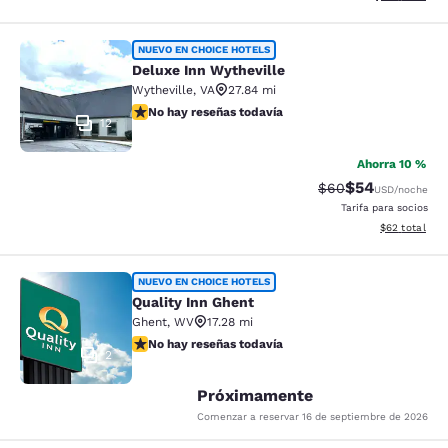
Deluxe Inn Wytheville
NUEVO EN CHOICE HOTELS
Deluxe Inn Wytheville
Wytheville
,
VA
27.84 mi
No hay reseñas todavía
No hay reseñas todavía
12
Ahorra 10 %
$54
Precio tachado:
Precio con des
$60
USD
/noche
Tarifa para socios
Ver detalles d
$62
total
Quality Inn Ghent
NUEVO EN CHOICE HOTELS
Quality Inn Ghent
Ghent
,
WV
17.28 mi
No hay reseñas todavía
No hay reseñas todavía
2
Próximamente
Comenzar a reservar
16 de septiembre de 2026