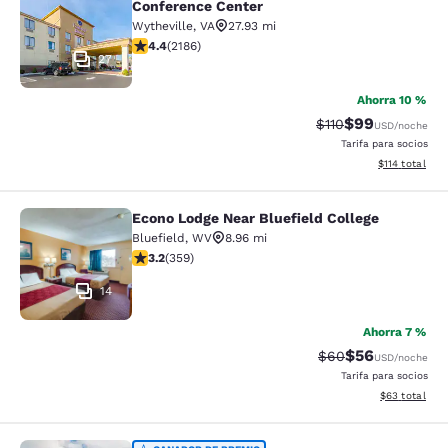
Conference Center
Wytheville
,
VA
27.93 mi
calificación de 4.41 estrellas. Excelente. 2186 reseñas
4.4
(
2186
)
27
Ahorra 10 %
$99
Precio tachado:
Precio con des
$110
USD
/noche
Tarifa para socios
Ver detalles d
$114
total
Econo Lodge Near Bluefield College
Econo Lodge Near Bluefield College
Bluefield
,
WV
8.96 mi
calificación de 3.21 estrellas. Bueno. 359 reseñas
3.2
(
359
)
14
Ahorra 7 %
$56
Precio tachado:
Precio con des
$60
USD
/noche
Tarifa para socios
Ver detalles d
$63
total