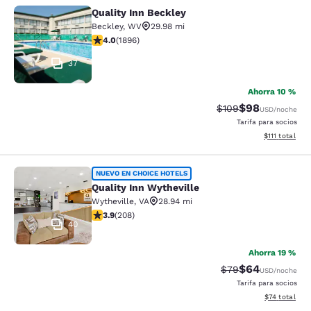
Quality Inn Beckley
Quality Inn Beckley
Beckley
,
WV
29.98 mi
calificación de 3.99 estrellas. Bueno. 1896 reseñas
4.0
(
1896
)
37
Ahorra 10 %
$98
Precio tachado:
Precio con des
$109
USD
/noche
Tarifa para socios
Ver detalles d
$111
total
Quality Inn Wytheville
NUEVO EN CHOICE HOTELS
Quality Inn Wytheville
Wytheville
,
VA
28.94 mi
calificación de 3.9 estrellas. Bueno. 208 reseñas
3.9
(
208
)
40
Ahorra 19 %
$64
Precio tachado:
Precio con des
$79
USD
/noche
Tarifa para socios
Ver detalles 
$74
total