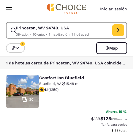
Carga completa
Pasar A Contenido Principal
Iniciar sesión
Princeton, WV 24740, USA
Modificar la búsqueda de Princeton, WV 24740, USA. Fecha de check-in
09-ago. - 10-ago.
•
1 habitación, 1 huésped
1
Map
Ordenar y filtrar
1 filtro seleccionado actualmente
1 de hoteles cerca de Princeton, WV 24740, USA coinciden con tus filtros
Comfort Inn Bluefield
Comfort Inn Bluefield
Bluefield
,
VA
15.48 mi
calificación de 4.08 estrellas. Muy bueno. 1250 reseña
4.1
(
1250
)
30
Ahorra 10 %
$125
Precio tachado:
Precio con desc
$139
USD
/noche
Tarifa para socios
Ver detalles d
$138
total