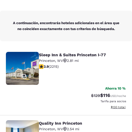
A continuación, encontrarás hoteles adicionales en el área que
no coinciden exactamente con tus criterios de búsqueda.
Sleep Inn & Suites Princeton I-77
Sleep Inn & Suites Princeton I-77
Princeton
,
WV
2.81 mi
calificación de 3.92 estrellas. Bueno. 2215 reseñas
3.9
(
2215
)
34
Ahorra 10 %
$116
Precio tachado:
Precio con des
$129
USD
/noche
Tarifa para socios
Ver detalles d
$130
total
Quality Inn Princeton
Quality Inn Princeton
Princeton
,
WV
2.54 mi