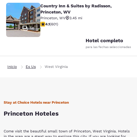
Country Inn & Suites by Radisson,
Country Inn & Suites by Radisson, P
Princeton, WV
Princeton
,
WV
3.45 mi
calificación de 4.11 estrellas. Muy bueno. 601 reseñas
4.1
(
601
)
56
Hotel completo
para las fechas seleccionadas
Inicio
Es Us
West Virginia
Stay at Choice Hotels near Princeton
Princeton Hoteles
Come visit the beautiful small town of Princeton, West Virginia. Hotels
in the area are a great way to explore this city. If you are looking for