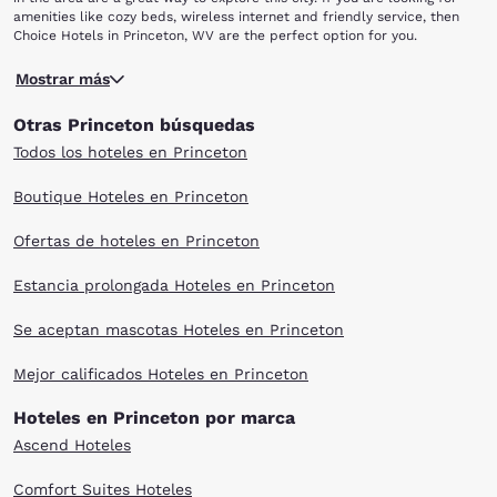
amenities like cozy beds, wireless internet and friendly service, then
Choice Hotels in Princeton, WV are the perfect option for you.
Nestled in the corner of West Virginia, Princeton is a small town that
Mostrar más
will charm you with its history and culture. Home to many libraries,
performing art centers and museums, the town features a local scene
Otras Princeton búsquedas
that is hard to beat. When in the area, check out the Railroad Museum
and the Mercer County Agricultural museum for a unique perspective
Todos los hoteles en Princeton
on these industries. The Mercy County War Museum is also a nice place
to learn about the Civil War and hear stories from Vietnam veterans
Boutique Hoteles en Princeton
who served. Sports lovers will enjoy the major league-sponsored
Appalachian teams.
Ofertas de hoteles en Princeton
If you like the fast lane, take to the Princeton Speedway and race on
the dirt tracks from April to September. Regardless of your interests,
there are a variety of things do in Princeton, WV. Choice Hotels in
Estancia prolongada Hoteles en Princeton
Princeton, WV offer great rooms that can fit your budget.
Se aceptan mascotas Hoteles en Princeton
Mejor calificados Hoteles en Princeton
Hoteles en Princeton por marca
Ascend Hoteles
Comfort Suites Hoteles