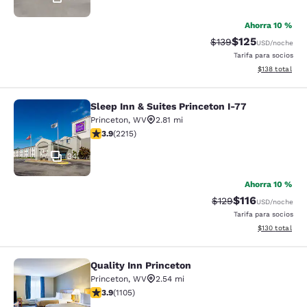
Ahorra 10 %
$125
Precio tachado:
Precio con desc
$139
USD
/noche
Tarifa para socios
Ver detalles d
$138
total
Sleep Inn & Suites Princeton I-77
Sleep Inn & Suites Princeton I-77
Princeton
,
WV
2.81 mi
calificación de 3.92 estrellas. Bueno. 2215 reseñas
3.9
(
2215
)
34
Ahorra 10 %
$116
Precio tachado:
Precio con des
$129
USD
/noche
Tarifa para socios
Ver detalles d
$130
total
Quality Inn Princeton
Quality Inn Princeton
Princeton
,
WV
2.54 mi
calificación de 3.87 estrellas. Bueno. 1105 reseñas
3.9
(
1105
)