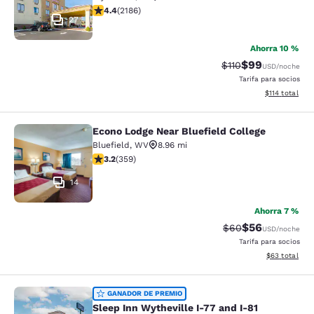
calificación de 4.41 estrellas. Excelente. 2186 reseñas
4.4
(
2186
)
27
Ahorra 10 %
$99
Precio tachado:
Precio con des
$110
USD
/noche
Tarifa para socios
Ver detalles d
$114
total
Econo Lodge Near Bluefield College
Econo Lodge Near Bluefield College
Bluefield
,
WV
8.96 mi
calificación de 3.21 estrellas. Bueno. 359 reseñas
3.2
(
359
)
14
Ahorra 7 %
$56
Precio tachado:
Precio con des
$60
USD
/noche
Tarifa para socios
Ver detalles d
$63
total
Sleep Inn Wytheville I-77 and I-81
GANADOR DE PREMIO
Sleep Inn Wytheville I-77 and I-81