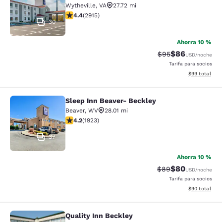
Wytheville
,
VA
27.72 mi
calificación de 4.42 estrellas. Excelente. 2915 reseñas
4.4
(
2915
)
30
Ahorra 10 %
$86
Precio tachado:
Precio con des
$95
USD
/noche
Tarifa para socios
Ver detalles d
$99
total
Sleep Inn Beaver- Beckley
Sleep Inn Beaver- Beckley
Beaver
,
WV
28.01 mi
calificación de 4.16 estrellas. Muy bueno. 1923 reseña
4.2
(
1923
)
37
Ahorra 10 %
$80
Precio tachado:
Precio con des
$89
USD
/noche
Tarifa para socios
Ver detalles d
$90
total
Quality Inn Beckley
Quality Inn Beckley