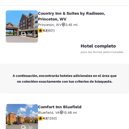
Country Inn & Suites by Radisson,
Country Inn & Suites by Radisson, P
Princeton, WV
Princeton
,
WV
3.45 mi
calificación de 4.11 estrellas. Muy bueno. 601 reseñas
4.1
(
601
)
56
Hotel completo
para las fechas seleccionadas
A continuación, encontrarás hoteles adicionales en el área que
no coinciden exactamente con tus criterios de búsqueda.
Comfort Inn Bluefield
Comfort Inn Bluefield
Bluefield
,
VA
15.48 mi
calificación de 4.08 estrellas. Muy bueno. 1250 reseña
4.1
(
1250
)
30