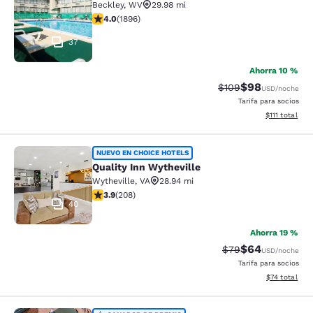
Beckley
,
WV
29.98 mi
calificación de 3.99 estrellas. Bueno. 1896 reseñas
4.0
(
1896
)
37
Ahorra 10 %
$98
Precio tachado:
Precio con des
$109
USD
/noche
Tarifa para socios
Ver detalles d
$111
total
Quality Inn Wytheville
NUEVO EN CHOICE HOTELS
Quality Inn Wytheville
Wytheville
,
VA
28.94 mi
calificación de 3.9 estrellas. Bueno. 208 reseñas
3.9
(
208
)
40
Ahorra 19 %
$64
Precio tachado:
Precio con des
$79
USD
/noche
Tarifa para socios
Ver detalles 
$74
total