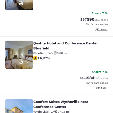
35
Ahorra 7 %
$90
Precio tachado:
Precio con des
$97
USD
/noche
Tarifa para socios
Ver detalles d
$101
total
Quality Hotel and Conference Center
Quality Hotel and Conference Center
Bluefield
Bluefield
,
WV
8.66 mi
calificación de 3.58 estrellas. Bueno. 1175 reseñas
3.6
(
1175
)
40
Ahorra 7 %
$84
Precio tachado:
Precio con des
$90
USD
/noche
Tarifa para socios
Ver detalles d
$94
total
Comfort Suites Wytheville near
Comfort Suites Wytheville near Con
Conference Center
Wytheville
,
VA
27.93 mi