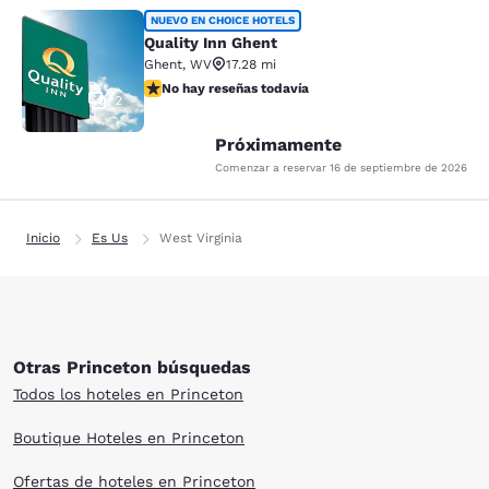
Quality Inn Ghent
NUEVO EN CHOICE HOTELS
Quality Inn Ghent
Ghent
,
WV
17.28 mi
No hay reseñas todavía
No hay reseñas todavía
2
Próximamente
Comenzar a reservar
16 de septiembre de 2026
Inicio
Es Us
West Virginia
Otras Princeton búsquedas
Todos los hoteles en Princeton
Boutique Hoteles en Princeton
Ofertas de hoteles en Princeton