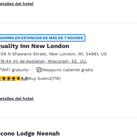
etalles del hotel
AHORRA EN ESTANCIAS DE MÁS DE 7 NOCHES
uality Inn New London
409 N Shawano Street
,
New London
,
WI
,
54961
,
US
 19.44 mi de Appleton, Wisconsin, EE. UU.
WiFi gratuito
Desayuno caliente gratis
alificación de 4.03 estrellas. Muy bueno. 178 reseñas
4.0
Muy bueno
(178)
Se aceptan mascotas
etalles del hotel
cono Lodge Neenah