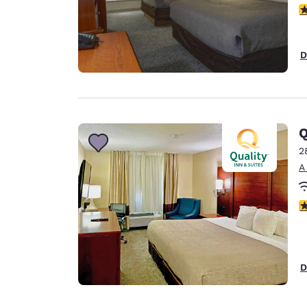
c
D
2
A
c
D