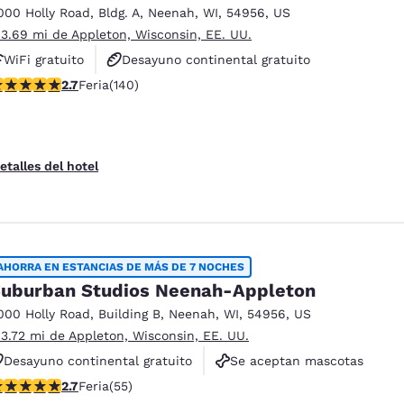
000 Holly Road
,
Bldg. A
,
Neenah
,
WI
,
54956
,
US
 3.69 mi de Appleton, Wisconsin, EE. UU.
WiFi gratuito
Desayuno continental gratuito
alificación de 2.7 estrellas. Feria. 140 reseñas
2.7
Feria
(140)
Se aceptan mascotas
etalles del hotel
AHORRA EN ESTANCIAS DE MÁS DE 7 NOCHES
uburban Studios Neenah-Appleton
000 Holly Road
,
Building B
,
Neenah
,
WI
,
54956
,
US
 3.72 mi de Appleton, Wisconsin, EE. UU.
Desayuno continental gratuito
Se aceptan mascotas
lificación de 2.71 estrellas. Feria. 55 reseñas
2.7
Feria
(55)
No fumadores