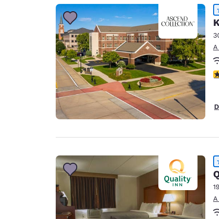
K
3
A
c
D
Q
1
A