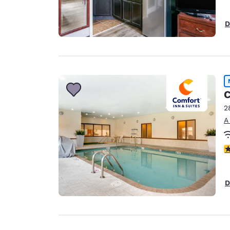
D
C
2
A
c
D