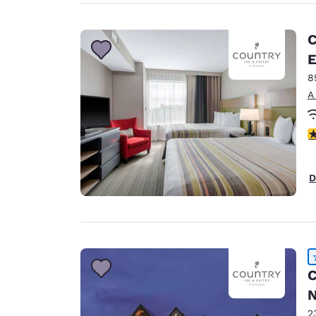
C
E
8
A
c
D
C
N
2