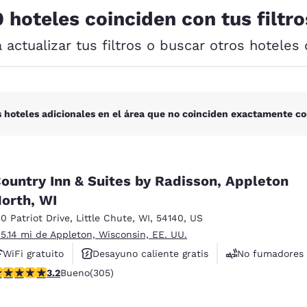
México
Mexico
0 hoteles coinciden con tus filtro
Español
English
a actualizar tus filtros o buscar otros hoteles 
nd
Germany
España
English
Español
France
France
 hoteles adicionales en el área que no coinciden exactamente co
Français
English
Italia
Italy
Italiano
English
ountry Inn & Suites by Radisson, Appleton
orth, WI
ngdom
30 Patriot Drive
,
Little Chute
,
WI
,
54140
,
US
 5.14 mi de Appleton, Wisconsin, EE. UU.
WiFi gratuito
Desayuno caliente gratis
No fumadores
India
New Zealan
alificación de 3.24 estrellas. Bueno. 305 reseñas
3.2
Bueno
(305)
English
English