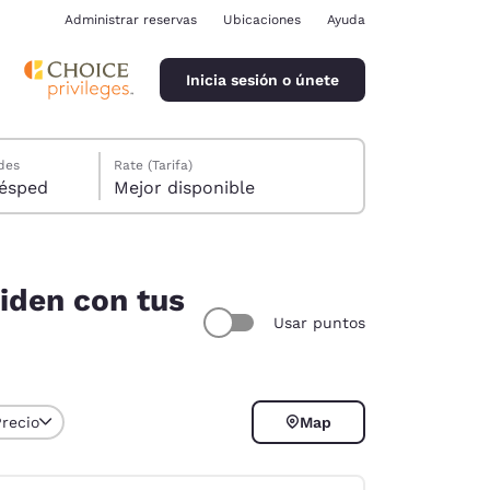
Administrar reservas
Ubicaciones
Ayuda
Inicia sesión o únete
des
Rate (Tarifa)
ión, 1 huésped
Mejor disponible
ciden con tus
Usar puntos
ina
Precio
Map