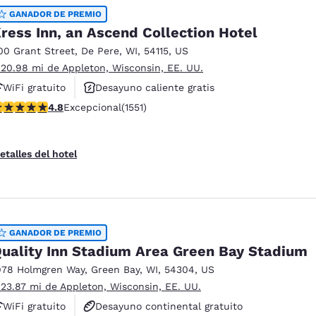
GANADOR DE PREMIO
ress Inn, an Ascend Collection Hotel
00 Grant Street
,
De Pere
,
WI
,
54115
,
US
 20.98 mi de Appleton, Wisconsin, EE. UU.
WiFi gratuito
Desayuno caliente gratis
alificación de 4.84 estrellas. Excepcional. 1551 reseñas
4.8
Excepcional
(1551)
Se aceptan mascotas
etalles del hotel
GANADOR DE PREMIO
uality Inn Stadium Area Green Bay Stadium
978 Holmgren Way
,
Green Bay
,
WI
,
54304
,
US
 23.87 mi de Appleton, Wisconsin, EE. UU.
WiFi gratuito
Desayuno continental gratuito