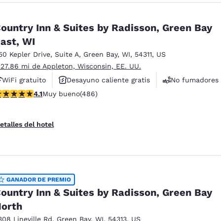
ountry Inn & Suites by Radisson, Green Bay
ast, WI
50 Kepler Drive
,
Suite A
,
Green Bay
,
WI
,
54311
,
US
 27.86 mi de Appleton, Wisconsin, EE. UU.
WiFi gratuito
Desayuno caliente gratis
No fumadores
alificación de 4.14 estrellas. Muy bueno. 486 reseñas
4.1
Muy bueno
(486)
etalles del hotel
GANADOR DE PREMIO
ountry Inn & Suites by Radisson, Green Bay
orth
308 Lineville Rd
,
Green Bay
,
WI
,
54313
,
US