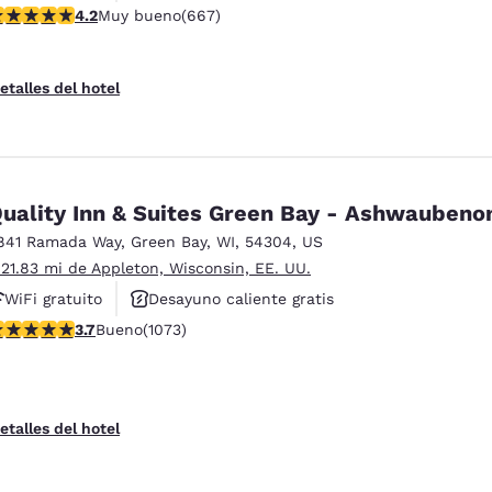
alificación de 4.19 estrellas. Muy bueno. 667 reseñas
4.2
Muy bueno
(667)
Desayuno caliente gratis
etalles del hotel
Quality Inn & Suites Green Bay - Ashwauben
841 Ramada Way
,
Green Bay
,
WI
,
54304
,
US
 21.83 mi de Appleton, Wisconsin, EE. UU.
WiFi gratuito
Desayuno caliente gratis
alificación de 3.66 estrellas. Bueno. 1073 reseñas
3.7
Bueno
(1073)
Se aceptan mascotas
etalles del hotel