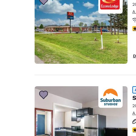
2
A
c
D
S
2
A
ca