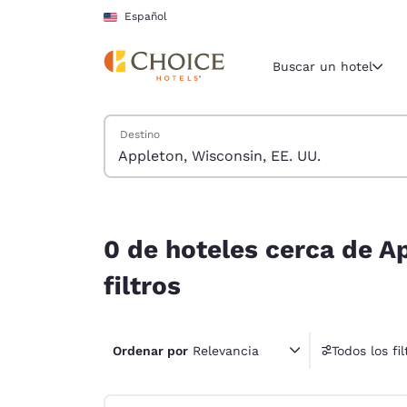
Carga completa
Pasar A Contenido Principal
Español
Buscar un hotel
Buscar hoteles
Destino
Región y ubicac
Estados Un
Español
0 de hoteles cerca de Appleton, Wisconsin, EE. U
Selecciona t
0 de hoteles cerca de A
América
filtros
United Sta
English
Ordenar por
Relevancia
Todos los fil
América L
1 fil
Português