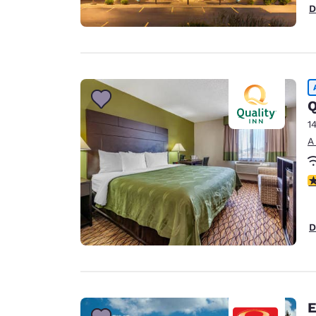
D
Q
1
A
c
D
E