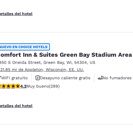
etalles del hotel
NUEVO EN CHOICE HOTELS
omfort Inn & Suites Green Bay Stadium Area
850 S Oneida Street
,
Green Bay
,
WI
,
54304
,
US
 21.85 mi de Appleton, Wisconsin, EE. UU.
WiFi gratuito
Desayuno caliente gratis
No fumadores
alificación de 4.19 estrellas. Muy bueno. 299 reseñas
4.2
Muy bueno
(299)
etalles del hotel