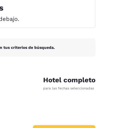
s
debajo.
n tus criterios de búsqueda.
Hotel completo
para las fechas seleccionadas
d