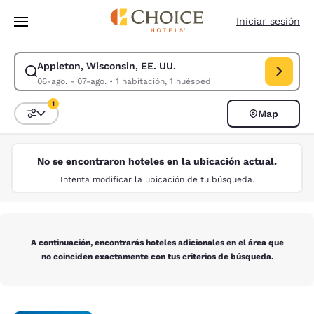
Carga completa
Pasar A Contenido Principal
Iniciar sesión
Appleton, Wisconsin, EE. UU.
Modificar la búsqueda de Appleton, Wisconsin, EE. UU.. Fecha de check
06-ago. - 07-ago.
•
1 habitación, 1 huésped
1
Map
Ordenar y filtrar
1 filtro seleccionado actualmente
No se encontraron hoteles en la ubicación actual.
Intenta modificar la ubicación de tu búsqueda.
A continuación, encontrarás hoteles adicionales en el área que
no coinciden exactamente con tus criterios de búsqueda.