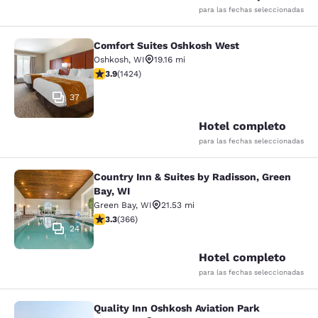
para las fechas seleccionadas
Comfort Suites Oshkosh West
Comfort Suites Oshkosh West
Oshkosh
,
WI
19.16 mi
calificación de 3.87 estrellas. Bueno. 1424 reseñas
3.9
(
1424
)
37
Hotel completo
para las fechas seleccionadas
Country Inn & Suites by Radisson, Green
Country Inn & Suites by Radisson, G
Bay, WI
Green Bay
,
WI
21.53 mi
calificación de 3.28 estrellas. Bueno. 366 reseñas
3.3
(
366
)
24
Hotel completo
para las fechas seleccionadas
Quality Inn Oshkosh Aviation Park
Quality Inn Oshkosh Aviation Park