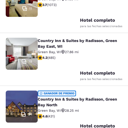
calificación de 3.66 estrellas. Bueno. 1073 reseñas
3.7
(
1073
)
11
Hotel completo
para las fechas seleccionadas
Country Inn & Suites by Radisson, Green
Country Inn & Suites by Radisson, G
Bay East, WI
Green Bay
,
WI
27.86 mi
calificación de 4.15 estrellas. Muy bueno. 485 reseñas
4.2
(
485
)
19
Hotel completo
para las fechas seleccionadas
Country Inn & Suites by Radisson, G
GANADOR DE PREMIO
Country Inn & Suites by Radisson, Green
Bay North
Green Bay
,
WI
28.25 mi
24
calificación de 4.63 estrellas. Excepcional. 431 reseña
4.6
(
431
)
Hotel completo