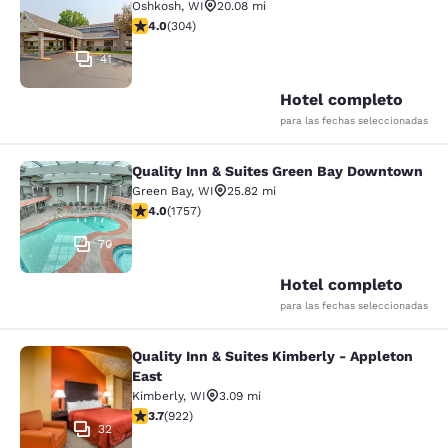
Oshkosh
,
WI
20.08 mi
calificación de 4.01 estrellas. Muy bueno. 304 reseñas
4.0
(
304
)
41
Hotel completo
para las fechas seleccionadas
Quality Inn & Suites Green Bay Downtown
Quality Inn & Suites Green Bay Do
Green Bay
,
WI
25.82 mi
calificación de 4.04 estrellas. Muy bueno. 1757 reseña
4.0
(
1757
)
70
Hotel completo
para las fechas seleccionadas
Quality Inn & Suites Kimberly - Appleton
Quality Inn & Suites Kimberly - App
East
Kimberly
,
WI
3.09 mi
calificación de 3.74 estrellas. Bueno. 922 reseñas
3.7
(
922
)
32