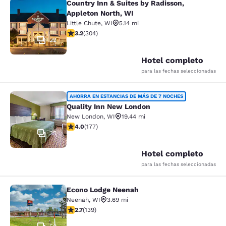
Country Inn & Suites by Radisson,
Country Inn & Suites by Radisson, A
Appleton North, WI
Little Chute
,
WI
5.14 mi
calificación de 3.24 estrellas. Bueno. 304 reseñas
3.2
(
304
)
22
Hotel completo
para las fechas seleccionadas
Quality Inn New London
AHORRA EN ESTANCIAS DE MÁS DE 7 NOCHES
Quality Inn New London
New London
,
WI
19.44 mi
calificación de 4.03 estrellas. Muy bueno. 177 reseñas
4.0
(
177
)
35
Hotel completo
para las fechas seleccionadas
Econo Lodge Neenah
Econo Lodge Neenah
Neenah
,
WI
3.69 mi
calificación de 2.68 estrellas. Feria. 139 reseñas
2.7
(
139
)