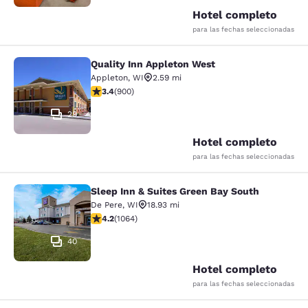
Hotel completo
para las fechas seleccionadas
Quality Inn Appleton West
Quality Inn Appleton West
Appleton
,
WI
2.59 mi
calificación de 3.41 estrellas. Bueno. 900 reseñas
3.4
(
900
)
29
Hotel completo
para las fechas seleccionadas
Sleep Inn & Suites Green Bay South
Sleep Inn & Suites Green Bay South
De Pere
,
WI
18.93 mi
calificación de 4.2 estrellas. Excelente. 1064 reseñas
4.2
(
1064
)
40
Hotel completo
para las fechas seleccionadas