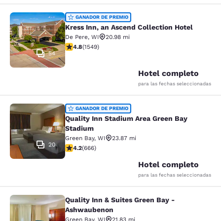
Kress Inn, an Ascend Collection Hot
GANADOR DE PREMIO
Kress Inn, an Ascend Collection Hotel
De Pere
,
WI
20.98 mi
calificación de 4.84 estrellas. Excepcional. 1549 rese
4.8
(
1549
)
54
Hotel completo
para las fechas seleccionadas
Quality Inn Stadium Area Green Bay
GANADOR DE PREMIO
Quality Inn Stadium Area Green Bay
Stadium
Green Bay
,
WI
23.87 mi
20
calificación de 4.18 estrellas. Muy bueno. 666 reseñas
4.2
(
666
)
Hotel completo
para las fechas seleccionadas
Quality Inn & Suites Green Bay -
Quality Inn & Suites Green Bay - A
Ashwaubenon
Green Bay
,
WI
21.83 mi