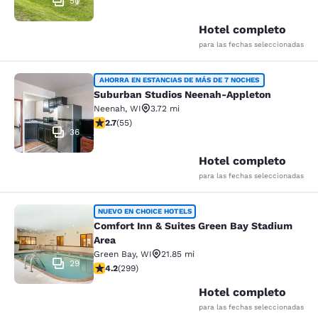
50
Hotel completo
para las fechas seleccionadas
Suburban Studios Neenah-Appleton
AHORRA EN ESTANCIAS DE MÁS DE 7 NOCHES
Suburban Studios Neenah-Appleton
Neenah
,
WI
3.72 mi
calificación de 2.71 estrellas. Feria. 55 reseñas
2.7
(
55
)
36
Hotel completo
para las fechas seleccionadas
Comfort Inn & Suites Green Bay Sta
NUEVO EN CHOICE HOTELS
Comfort Inn & Suites Green Bay Stadium
Area
Green Bay
,
WI
21.85 mi
29
calificación de 4.19 estrellas. Muy bueno. 299 reseñas
4.2
(
299
)
Hotel completo
para las fechas seleccionadas