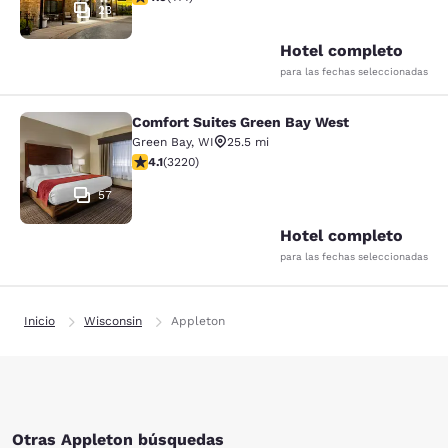
23
Hotel completo
para las fechas seleccionadas
Comfort Suites Green Bay West
Comfort Suites Green Bay West
Green Bay
,
WI
25.5 mi
calificación de 4.12 estrellas. Muy bueno. 3220 reseña
4.1
(
3220
)
57
Hotel completo
para las fechas seleccionadas
Inicio
Wisconsin
Appleton
Otras Appleton búsquedas