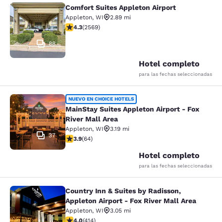
Comfort Suites Appleton Airport
Comfort Suites Appleton Airport
Appleton
,
WI
2.89 mi
calificación de 4.25 estrellas. Excelente. 2569 reseña
4.3
(
2569
)
88
Hotel completo
para las fechas seleccionadas
MainStay Suites Appleton Airport - 
NUEVO EN CHOICE HOTELS
MainStay Suites Appleton Airport - Fox
River Mall Area
Appleton
,
WI
3.19 mi
37
calificación de 3.92 estrellas. Bueno. 64 reseñas
3.9
(
64
)
Hotel completo
para las fechas seleccionadas
Country Inn & Suites by Radisson,
Country Inn & Suites by Radisson, Ap
Appleton Airport - Fox River Mall Area
Appleton
,
WI
3.05 mi
calificación de 3.96 estrellas. Bueno. 414 reseñas
4.0
(
414
)