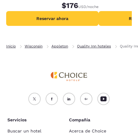
adicionales por noche.
$176
adicionales por no
USD
/noche
Reservar ahora
Rese
Inicio
Wisconsin
Appleton
Quality Inn hoteles
Quality I
Servicios
Compañía
Buscar un hotel
Acerca de Choice