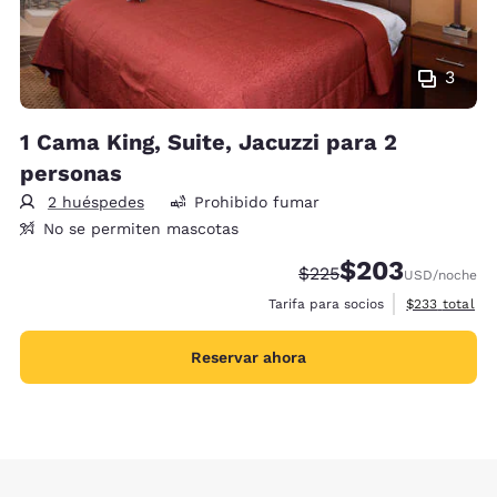
3
1 Cama King, Suite, Jacuzzi para 2
personas
2 huéspedes
Prohibido fumar
No se permiten mascotas
$203
Precio tachado:
Precio con descue
$225
USD
/noche
Ver detalles 
Tarifa para socios
$233
total
Reservar ahora