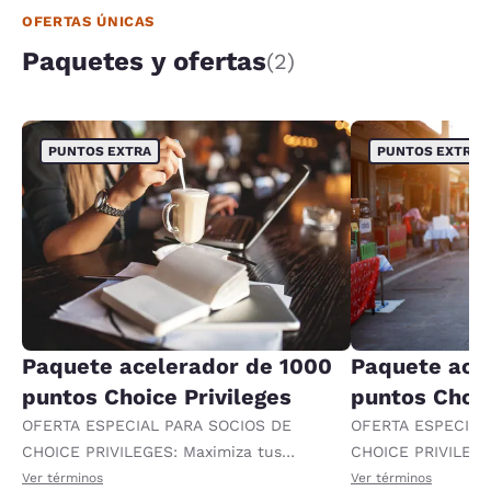
OFERTAS ÚNICAS
Paquetes y ofertas
(2)
PUNTOS EXTRA
PUNTOS EXTRA
Paquete acelerador de 1000
Paquete ace
puntos Choice Privileges
puntos Choic
OFERTA ESPECIAL PARA SOCIOS DE
OFERTA ESPECIAL
CHOICE PRIVILEGES: Maximiza tus
CHOICE PRIVILEGE
recompensas al recibir 1000 puntos
recompensas al re
Ver términos
Ver términos