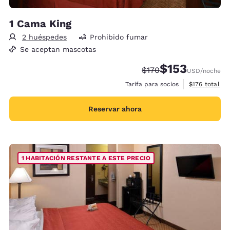
1 Cama King
2 huéspedes
Prohibido fumar
Se aceptan mascotas
$153
Precio tachado:
Precio con descu
$170
USD
/noche
Ver detalles 
Tarifa para socios
$176
total
Reservar ahora
1 HABITACIÓN RESTANTE A ESTE PRECIO