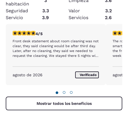
3
Limpieza
3.6
habitación
Seguridad
3.3
Valor
3.2
Servicio
3.9
Servicios
2.6
calificación de 4 estrellas. Muy bueno. 1 reseña
calificac
4/5
Front desk statement about room cleaning was not
The room 
clear, they said cleaning would be after third day.
smart TV 
Later, after no cleaning, they said we needed to
the front de
request the cleaning. We stayed there 5 nights with
week of 
no cleaning.
money I paid. They just need so
but it wa
agosto de 2026
agosto 
Verificado
●
○
○
Mostrar todos los beneficios