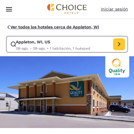
Carga completa
Pasar A Contenido Principal
Iniciar sesión
Ver todos los hoteles cerca de Appleton, WI
Appleton, WI, US
Modificar la búsqueda de Appleton, WI, US. Fecha de check-in 08-ago.
08-ago. - 09-ago.
•
1 habitación, 1 huésped