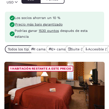
USD
Los socios ahorran un 10 %
Precio más bajo garantizado
Podrías ganar
1530 puntos
después de esta
estancia
Todos los tipos de habitación (4)
1 cama (3)
2+ camas (1)
Suite (1)
Accesible (1)
1 HABITACIÓN RESTANTE A ESTE PRECIO