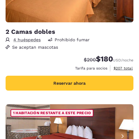
2 Camas dobles
4 huéspedes
Prohibido fumar
Se aceptan mascotas
$180
Precio tachado:
Precio con descu
$200
USD
/noche
Ver detalles 
Tarifa para socios
$207
total
Reservar ahora
1 HABITACIÓN RESTANTE A ESTE PRECIO