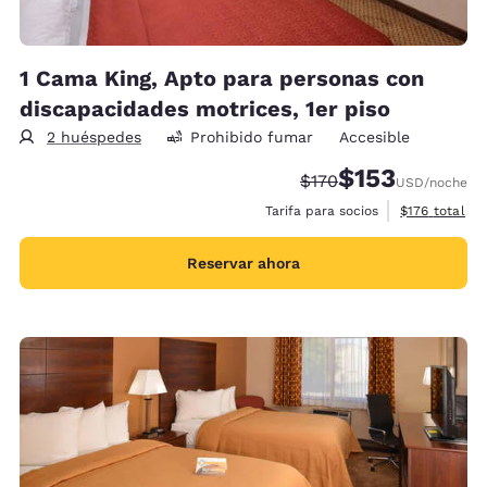
1 Cama King, Apto para personas con
discapacidades motrices, 1er piso
2 huéspedes
Prohibido fumar
Accesible
$153
Precio tachado:
Precio con descu
$170
USD
/noche
Ver detalles 
Tarifa para socios
$176
total
Reservar ahora