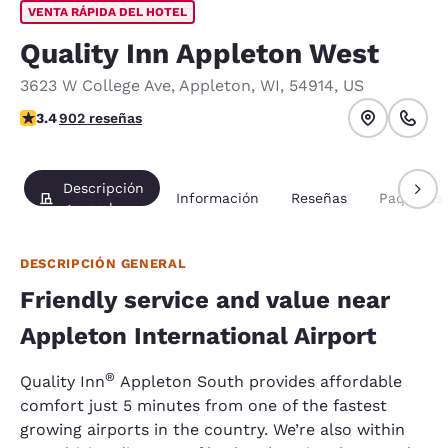
VENTA RÁPIDA DEL HOTEL
Quality Inn Appleton West
3623 W College Ave
,
Appleton
,
WI
,
54914
,
US
calificación de 3.41 estrellas. Bueno.
3.4
902 reseñas
Descripción
Información
Reseñas
Paquetes
general
DESCRIPCIÓN GENERAL
Friendly service and value near
Appleton International Airport
®
Quality Inn
Appleton South provides affordable
comfort just 5 minutes from one of the fastest
growing airports in the country. We’re also within