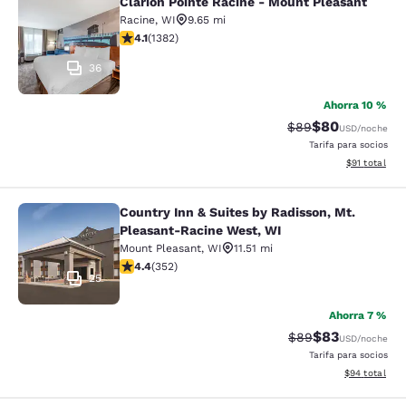
Clarion Pointe Racine - Mount Pleasant
Clarion Pointe Racine - Mount Plea
Racine
,
WI
9.65 mi
calificación de 4.1 estrellas. Muy bueno. 1382 reseñas
4.1
(
1382
)
36
Ahorra 10 %
$80
Precio tachado:
Precio con des
$89
USD
/noche
Tarifa para socios
Ver detalles 
$91
total
Country Inn & Suites by Radisson, Mt.
Country Inn & Suites by Radisson, 
Pleasant-Racine West, WI
Mount Pleasant
,
WI
11.51 mi
calificación de 4.37 estrellas. Excelente. 352 reseñas
4.4
(
352
)
25
Ahorra 7 %
$83
Precio tachado:
Precio con des
$89
USD
/noche
Tarifa para socios
Ver detalles d
$94
total