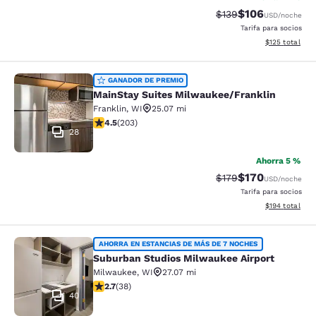
$106
Precio tachado:
Precio con desc
$139
USD
/noche
Tarifa para socios
Ver detalles d
$125
total
MainStay Suites Milwaukee/Frankli
GANADOR DE PREMIO
MainStay Suites Milwaukee/Franklin
Franklin
,
WI
25.07 mi
calificación de 4.46 estrellas. Excelente. 203 reseñas
4.5
(
203
)
28
Ahorra 5 %
$170
Precio tachado:
Precio con desc
$179
USD
/noche
Tarifa para socios
Ver detalles d
$194
total
Suburban Studios Milwaukee Airpor
AHORRA EN ESTANCIAS DE MÁS DE 7 NOCHES
Suburban Studios Milwaukee Airport
Milwaukee
,
WI
27.07 mi
calificación de 2.66 estrellas. Feria. 38 reseñas
2.7
(
38
)
40