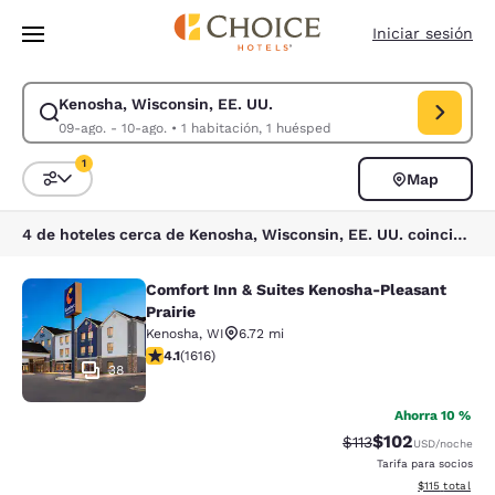
Carga completa
Pasar A Contenido Principal
Iniciar sesión
Kenosha, Wisconsin, EE. UU.
Modificar la búsqueda de Kenosha, Wisconsin, EE. UU.. Fecha de check-
09-ago. - 10-ago.
•
1 habitación, 1 huésped
1
Map
Ordenar y filtrar
1 filtro seleccionado actualmente
4 de hoteles cerca de Kenosha, Wisconsin, EE. UU. coinciden con tus filtros
Comfort Inn & Suites Kenosha-Pleasant
Comfort Inn & Suites Kenosha-Pleas
Prairie
Kenosha
,
WI
6.72 mi
calificación de 4.06 estrellas. Muy bueno. 1616 reseña
4.1
(
1616
)
38
Ahorra 10 %
$102
Precio tachado:
Precio con desc
$113
USD
/noche
Tarifa para socios
Ver detalles d
$115
total