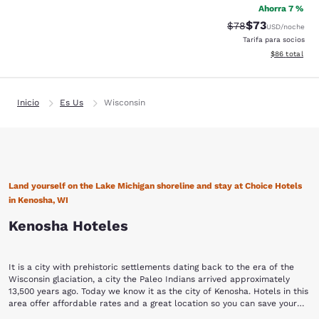
Ahorra 7 %
$73
Precio tachado:
Precio con des
$78
USD
/noche
Tarifa para socios
Ver detalles d
$86
total
Inicio
Es Us
Wisconsin
Land yourself on the Lake Michigan shoreline and stay at Choice Hotels
in Kenosha, WI
Kenosha Hoteles
It is a city with prehistoric settlements dating back to the era of the
Wisconsin glaciation, a city the Paleo Indians arrived approximately
13,500 years ago. Today we know it as the city of Kenosha. Hotels in this
area offer affordable rates and a great location so you can save your
money and time by booking Choice Hotels in Kenosha.