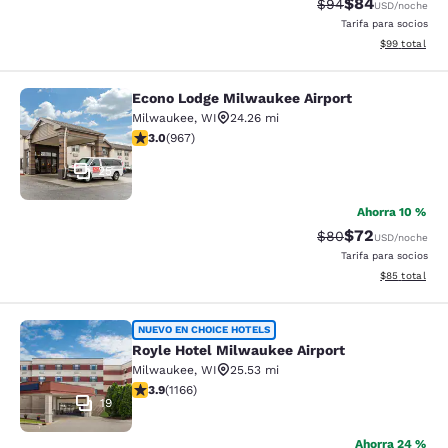
$84
Precio tachado:
Precio con des
$94
USD
/noche
Tarifa para socios
Ver detalles d
$99
total
Econo Lodge Milwaukee Airport
Econo Lodge Milwaukee Airport
Milwaukee
,
WI
24.26 mi
calificación de 2.95 estrellas. Feria. 967 reseñas
3.0
(
967
)
25
Ahorra 10 %
$72
Precio tachado:
Precio con des
$80
USD
/noche
Tarifa para socios
Ver detalles d
$85
total
Royle Hotel Milwaukee Airport
NUEVO EN CHOICE HOTELS
Royle Hotel Milwaukee Airport
Milwaukee
,
WI
25.53 mi
calificación de 3.85 estrellas. Bueno. 1166 reseñas
3.9
(
1166
)
19
Ahorra 24 %