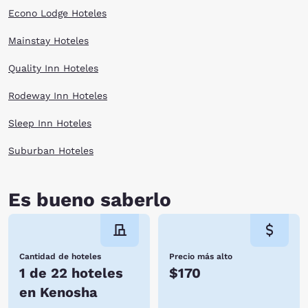
across this growing city and if you book a room online at Choice Hotels
Econo Lodge Hoteles
in Kenosha, WI, you’ll have a convenient location for a visitor to
commute to and from. Book it today!
Mainstay Hoteles
Quality Inn Hoteles
Rodeway Inn Hoteles
Sleep Inn Hoteles
Suburban Hoteles
Es bueno saberlo
Cantidad de hoteles
Precio más alto
1 de 22 hoteles
$170
en Kenosha