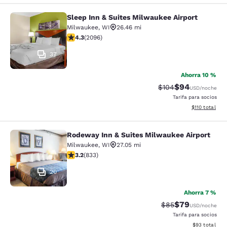
Sleep Inn & Suites Milwaukee Airport
Sleep Inn & Suites Milwaukee Airpor
Milwaukee
,
WI
26.46 mi
calificación de 4.26 estrellas. Excelente. 2096 reseña
4.3
(
2096
)
37
Ahorra 10 %
$94
Precio tachado:
Precio con des
$104
USD
/noche
Tarifa para socios
Ver detalles d
$110
total
Rodeway Inn & Suites Milwaukee Airport
Rodeway Inn & Suites Milwaukee Ai
Milwaukee
,
WI
27.05 mi
calificación de 3.24 estrellas. Bueno. 833 reseñas
3.2
(
833
)
20
Ahorra 7 %
$79
Precio tachado:
Precio con des
$85
USD
/noche
Tarifa para socios
Ver detalles d
$93
total