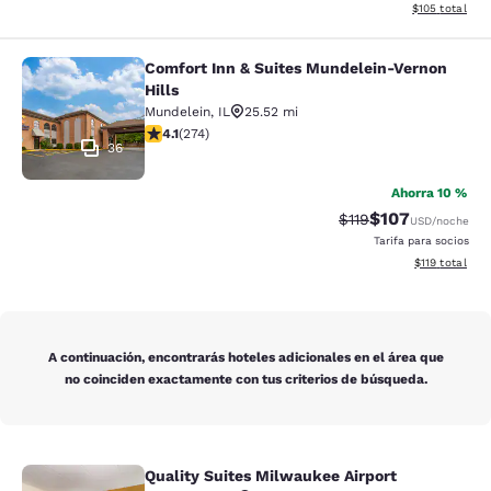
Ver detalles d
$105
total
Comfort Inn & Suites Mundelein-Vernon
Comfort Inn & Suites Mundelein-Ver
Hills
Mundelein
,
IL
25.52 mi
calificación de 4.12 estrellas. Muy bueno. 274 reseñas
4.1
(
274
)
36
Ahorra 10 %
$107
Precio tachado:
Precio con desc
$119
USD
/noche
Tarifa para socios
Ver detalles d
$119
total
A continuación, encontrarás hoteles adicionales en el área que
no coinciden exactamente con tus criterios de búsqueda.
Quality Suites Milwaukee Airport
Quality Suites Milwaukee Airport