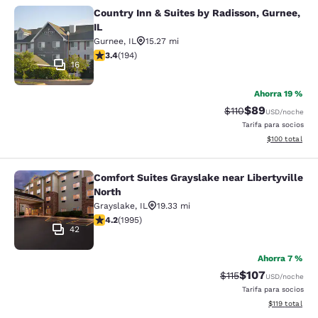
Country Inn & Suites by Radisson, Gurnee,
Country Inn & Suites by Radisson, G
IL
Gurnee
,
IL
15.27 mi
calificación de 3.36 estrellas. Bueno. 194 reseñas
3.4
(
194
)
16
Ahorra 19 %
$89
Precio tachado:
Precio con des
$110
USD
/noche
Tarifa para socios
Ver detalles d
$100
total
Comfort Suites Grayslake near Libertyville
Comfort Suites Grayslake near Liber
North
Grayslake
,
IL
19.33 mi
calificación de 4.24 estrellas. Excelente. 1995 reseñas
4.2
(
1995
)
42
Ahorra 7 %
$107
Precio tachado:
Precio con desc
$115
USD
/noche
Tarifa para socios
Ver detalles d
$119
total