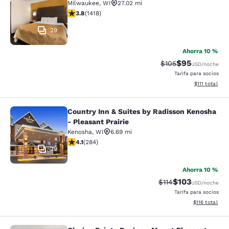
Milwaukee
,
WI
27.02 mi
calificación de 3.82 estrellas. Bueno. 1418 reseñas
3.8
(
1418
)
29
Ahorra 10 %
$95
Precio tachado:
Precio con des
$105
USD
/noche
Tarifa para socios
Ver detalles d
$111
total
Country Inn & Suites by Radisson Kenosha
Country Inn & Suites by Radisson Ke
- Pleasant Prairie
Kenosha
,
WI
6.69 mi
calificación de 4.1 estrellas. Muy bueno. 284 reseñas
4.1
(
284
)
29
Ahorra 10 %
$103
Precio tachado:
Precio con desc
$114
USD
/noche
Tarifa para socios
Ver detalles d
$116
total