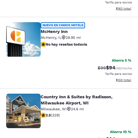
Tarifa para socios
Ver detalles d
$163
total
McHenry Inn
NUEVO EN CHOICE HOTELS
McHenry Inn
McHenry
,
IL
28.95 mi
No hay reseñas todavía
No hay reseñas todavía
2
Ahorra 5 %
$94
Precio tachado:
Precio con des
$99
USD
/noche
Tarifa para socios
Ver detalles d
$104
total
Country Inn & Suites by Radisson,
Country Inn & Suites by Radisson, M
Milwaukee Airport, WI
Milwaukee
,
WI
24.6 mi
calificación de 2.45 estrellas. Feria. 329 reseñas
2.5
(
329
)
12
Ahorra 10 %