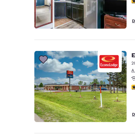
ca
D
E
2
A
c
D