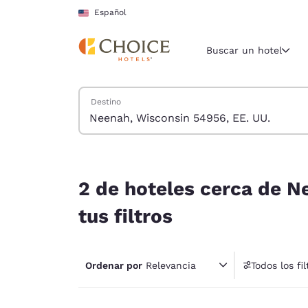
Carga completa
Pasar A Contenido Principal
Español
Buscar un hotel
Buscar hoteles
Destino
Región y ubicac
Estados Un
Español
2 de hoteles cerca de Neenah, Wisconsin 54956, 
Selecciona t
2 de hoteles cerca de N
América
tus filtros
United Sta
English
Ordenar por
Relevancia
Todos los fil
América L
1 fil
Português