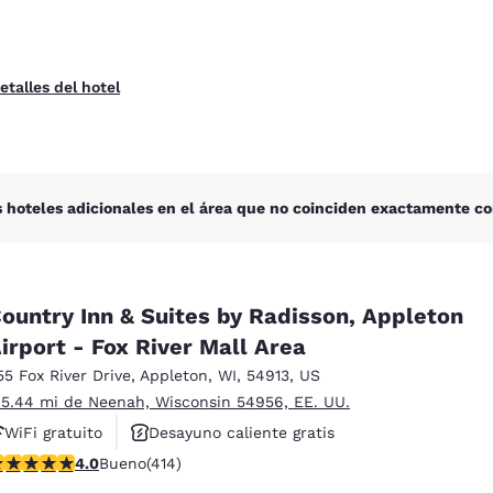
etalles del hotel
 hoteles adicionales en el área que no coinciden exactamente co
ountry Inn & Suites by Radisson, Appleton
irport - Fox River Mall Area
55 Fox River Drive
,
Appleton
,
WI
,
54913
,
US
 5.44 mi de Neenah, Wisconsin 54956, EE. UU.
WiFi gratuito
Desayuno caliente gratis
alificación de 3.96 estrellas. Bueno. 414 reseñas
4.0
Bueno
(414)
Se aceptan mascotas