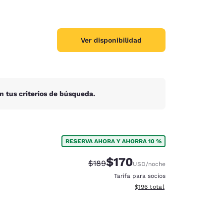
Ver disponibilidad
n tus criterios de búsqueda.
RESERVA AHORA Y AHORRA 10 %
$170
Precio tachado:
Precio con descuento:
$189
USD
/noche
Tarifa para socios
Ver detalles del total estima
$196
total