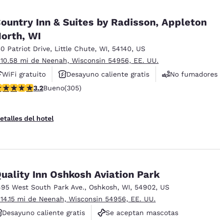
ountry Inn & Suites by Radisson, Appleton
orth, WI
30 Patriot Drive
,
Little Chute
,
WI
,
54140
,
US
 10.58 mi de Neenah, Wisconsin 54956, EE. UU.
WiFi gratuito
Desayuno caliente gratis
No fumadores
alificación de 3.24 estrellas. Bueno. 305 reseñas
3.2
Bueno
(305)
etalles del hotel
uality Inn Oshkosh Aviation Park
495 West South Park Ave.
,
Oshkosh
,
WI
,
54902
,
US
 14.15 mi de Neenah, Wisconsin 54956, EE. UU.
Desayuno caliente gratis
Se aceptan mascotas