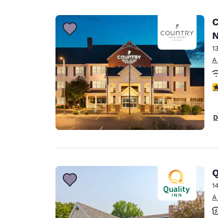
C
N
1
A
c
D
Q
1
A