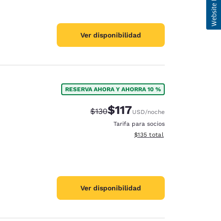
Ver disponibilidad
RESERVA AHORA Y AHORRA 10 %
$117
Precio tachado:
Precio con descuento:
$130
USD
/noche
Tarifa para socios
Ver detalles del total estima
$135
total
Ver disponibilidad