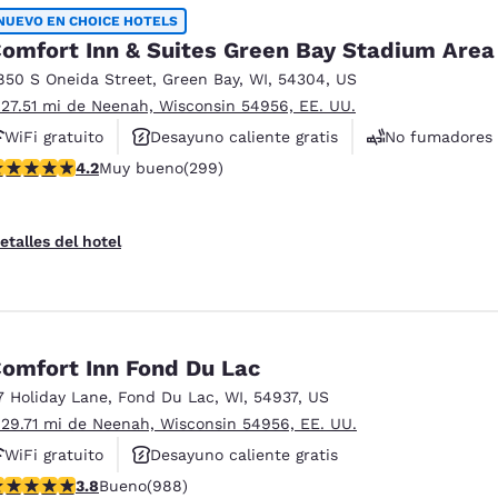
México
Mexico
NUEVO EN CHOICE HOTELS
Español
English
omfort Inn & Suites Green Bay Stadium Area
850 S Oneida Street
,
Green Bay
,
WI
,
54304
,
US
 27.51 mi de Neenah, Wisconsin 54956, EE. UU.
nd
Germany
España
English
Español
WiFi gratuito
Desayuno caliente gratis
No fumadores
alificación de 4.19 estrellas. Muy bueno. 299 reseñas
4.2
Muy bueno
(299)
France
France
Français
English
etalles del hotel
Italia
Italy
Italiano
English
ngdom
omfort Inn Fond Du Lac
7 Holiday Lane
,
Fond Du Lac
,
WI
,
54937
,
US
 29.71 mi de Neenah, Wisconsin 54956, EE. UU.
India
New Zealan
English
English
WiFi gratuito
Desayuno caliente gratis
alificación de 3.79 estrellas. Bueno. 988 reseñas
3.8
Bueno
(988)
Se aceptan mascotas