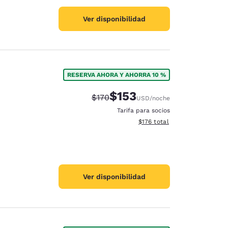
Ver disponibilidad
RESERVA AHORA Y AHORRA 10 %
$153
Precio tachado:
Precio con descuento:
$170
USD
/noche
Tarifa para socios
Ver detalles del total estima
$176
total
Ver disponibilidad