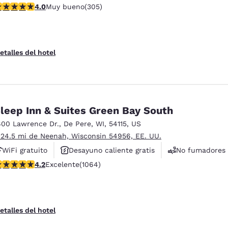
alificación de 4.01 estrellas. Muy bueno. 305 reseñas
4.0
Muy bueno
(305)
No fumadores
etalles del hotel
leep Inn & Suites Green Bay South
600 Lawrence Dr.
,
De Pere
,
WI
,
54115
,
US
 24.5 mi de Neenah, Wisconsin 54956, EE. UU.
WiFi gratuito
Desayuno caliente gratis
No fumadores
alificación de 4.2 estrellas. Excelente. 1064 reseñas
4.2
Excelente
(1064)
etalles del hotel