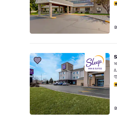
c
D
S
1
A
c
D