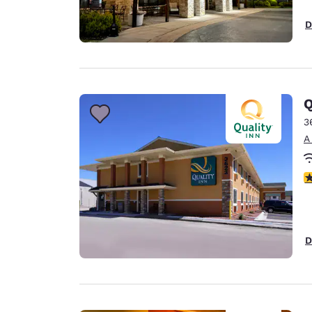
D
Q
3
A
c
D