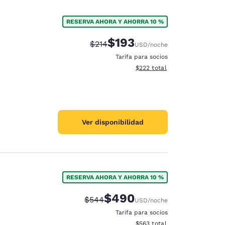
RESERVA AHORA Y AHORRA 10 %
$193
Precio tachado:
Precio con descuento:
$214
USD
/noche
Tarifa para socios
Ver detalles del total estimad
$222
total
Ver disponibilidad
RESERVA AHORA Y AHORRA 10 %
$490
Precio tachado:
Precio con descuento:
$544
USD
/noche
Tarifa para socios
Ver detalles del total estimad
$563
total