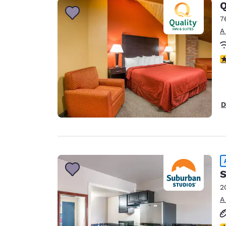
Q
7
A
c
D
S
2
A