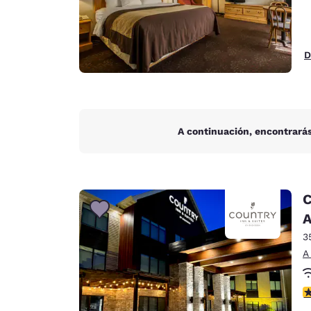
D
A continuación, encontrarás
C
A
3
A
c