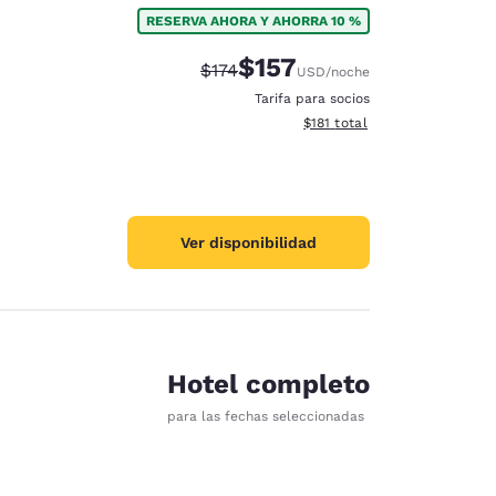
RESERVA AHORA Y AHORRA 10 %
$157
Precio tachado:
Precio con descuento:
$174
USD
/noche
Tarifa para socios
Ver detalles del total estima
$181
total
Ver disponibilidad
Hotel completo
para las fechas seleccionadas
d