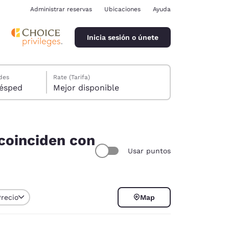
Administrar reservas
Ubicaciones
Ayuda
Inicia sesión o únete
des
Rate (Tarifa)
ión, 1 huésped
Mejor disponible
 coinciden con
Usar puntos
ina
Precio
Map