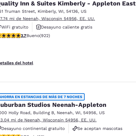
uality Inn & Suites Kimberly - Appleton East
61 Truman Street
,
Kimberly
,
WI
,
54136
,
US
 7.74 mi de Neenah, Wisconsin 54956, EE. UU.
WiFi gratuito
Desayuno caliente gratis
alificación de 3.74 estrellas. Bueno. 922 reseñas
3.7
Bueno
(922)
Se aceptan mascotas
etalles del hotel
AHORRA EN ESTANCIAS DE MÁS DE 7 NOCHES
uburban Studios Neenah-Appleton
000 Holly Road
,
Building B
,
Neenah
,
WI
,
54956
,
US
 3.04 mi de Neenah, Wisconsin 54956, EE. UU.
Desayuno continental gratuito
Se aceptan mascotas