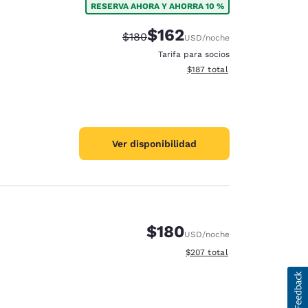
RESERVA AHORA Y AHORRA 10 %
$162
Precio tachado:
Precio con descuento:
$180
USD
/noche
Tarifa para socios
Ver detalles del total estima
$187
total
Ver disponibilidad
$180
USD
/noche
Ver detalles del total estimad
$207
total