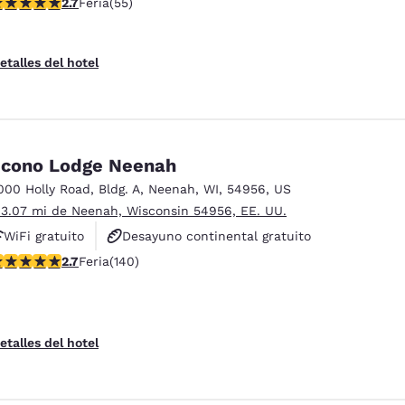
lificación de 2.71 estrellas. Feria. 55 reseñas
2.7
Feria
(55)
No fumadores
etalles del hotel
cono Lodge Neenah
000 Holly Road
,
Bldg. A
,
Neenah
,
WI
,
54956
,
US
 3.07 mi de Neenah, Wisconsin 54956, EE. UU.
WiFi gratuito
Desayuno continental gratuito
alificación de 2.7 estrellas. Feria. 140 reseñas
2.7
Feria
(140)
Se aceptan mascotas
etalles del hotel