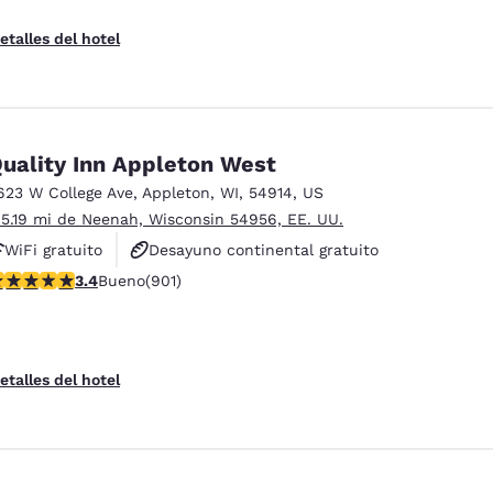
etalles del hotel
uality Inn Appleton West
623 W College Ave
,
Appleton
,
WI
,
54914
,
US
 5.19 mi de Neenah, Wisconsin 54956, EE. UU.
WiFi gratuito
Desayuno continental gratuito
alificación de 3.41 estrellas. Bueno. 901 reseñas
3.4
Bueno
(901)
Se aceptan mascotas
etalles del hotel