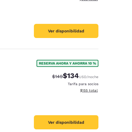
Ver disponibilidad
RESERVA AHORA Y AHORRA 10 %
$134
Precio tachado:
Precio con descuento:
$149
USD
/noche
Tarifa para socios
Ver detalles del total estima
$155
total
Ver disponibilidad