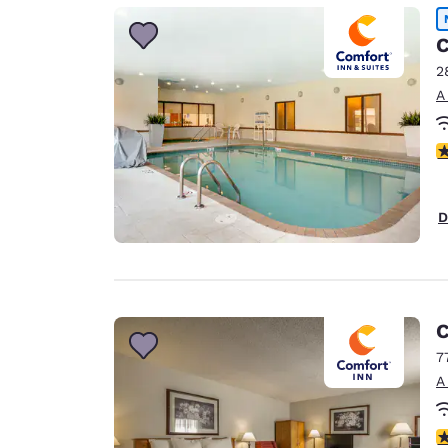
Canada
Français
C
Europa
2
A
Deutschla
Deutsch
c
Spain
English
D
Ireland
English
United Ki
English
C
Asia-Pacífico
7
A
Australia
English
c