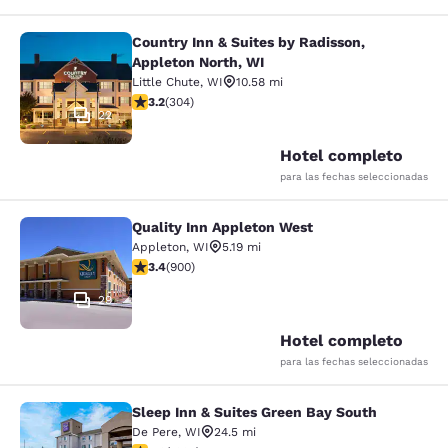
Country Inn & Suites by Radisson,
Country Inn & Suites by Radisson, A
Appleton North, WI
Little Chute
,
WI
10.58 mi
calificación de 3.24 estrellas. Bueno. 304 reseñas
3.2
(
304
)
22
Hotel completo
para las fechas seleccionadas
Quality Inn Appleton West
Quality Inn Appleton West
Appleton
,
WI
5.19 mi
calificación de 3.41 estrellas. Bueno. 900 reseñas
3.4
(
900
)
29
Hotel completo
para las fechas seleccionadas
Sleep Inn & Suites Green Bay South
Sleep Inn & Suites Green Bay South
De Pere
,
WI
24.5 mi