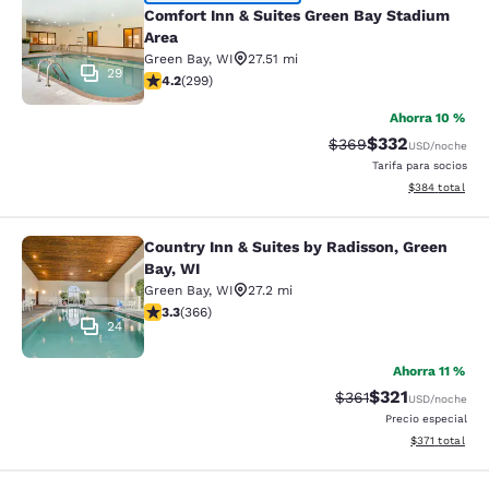
Comfort Inn & Suites Green Bay Sta
Comfort Inn & Suites Green Bay Stadium
Area
Green Bay
,
WI
27.51 mi
29
calificación de 4.19 estrellas. Muy bueno. 299 reseñas
4.2
(
299
)
Ahorra 10 %
$332
Precio tachado:
Precio con desc
$369
USD
/noche
Tarifa para socios
Ver detalles de
$384
total
Country Inn & Suites by Radisson, Green
Country Inn & Suites by Radisson, G
Bay, WI
Green Bay
,
WI
27.2 mi
calificación de 3.28 estrellas. Bueno. 366 reseñas
3.3
(
366
)
24
Ahorra 11 %
$321
Precio tachado:
Precio con desc
$361
USD
/noche
Precio especial
Ver detalles d
$371
total