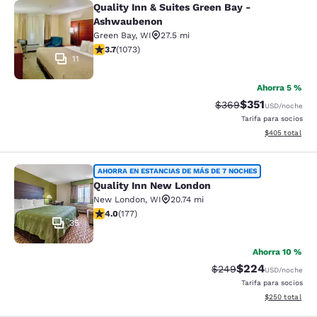
Quality Inn & Suites Green Bay -
Quality Inn & Suites Green Bay - A
Ashwaubenon
Green Bay
,
WI
27.5 mi
calificación de 3.66 estrellas. Bueno. 1073 reseñas
3.7
(
1073
)
11
Ahorra 5 %
$351
Precio tachado:
Precio con desc
$369
USD
/noche
Tarifa para socios
Ver detalles de
$405
total
Quality Inn New London
AHORRA EN ESTANCIAS DE MÁS DE 7 NOCHES
Quality Inn New London
New London
,
WI
20.74 mi
calificación de 4.03 estrellas. Muy bueno. 177 reseñas
4.0
(
177
)
35
Ahorra 10 %
$224
Precio tachado:
Precio con desc
$249
USD
/noche
Tarifa para socios
Ver detalles de
$250
total