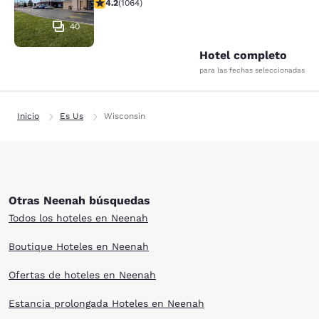
calificación de 4.2 estrellas. Excelente. 1064 reseñas
4.2
(
1064
)
40
Hotel completo
para las fechas seleccionadas
Inicio
Es Us
Wisconsin
Otras Neenah búsquedas
Todos los hoteles en Neenah
Boutique Hoteles en Neenah
Ofertas de hoteles en Neenah
Estancia prolongada Hoteles en Neenah