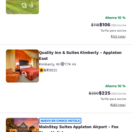
50
Ahorra 10 %
$106
Precio tachado:
Precio con desc
$118
USD
/noche
Tarifa para socios
Ver detalles d
$122
total
Quality Inn & Suites Kimberly - Appleton
Quality Inn & Suites Kimberly - App
East
Kimberly
,
WI
7.74 mi
calificación de 3.74 estrellas. Bueno. 922 reseñas
3.7
(
922
)
32
Ahorra 10 %
$225
Precio tachado:
Precio con desc
$250
USD
/noche
Tarifa para socios
Ver detalles de
$260
total
MainStay Suites Appleton Airport - 
NUEVO EN CHOICE HOTELS
MainStay Suites Appleton Airport - Fox