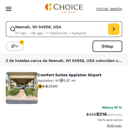
Carga completa
Pasar A Contenido Principal
Iniciar sesión
Neenah, WI 54956, USA
Modificar la búsqueda de Neenah, WI 54956, USA. Fecha de check-in 07
07-ago. - 08-ago.
•
1 habitación, 1 huésped
1
Map
Ordenar y filtrar
1 filtro seleccionado actualmente
2 de hoteles cerca de Neenah, WI 54956, USA coinciden con tus filtros
Comfort Suites Appleton Airport
Comfort Suites Appleton Airport
Appleton
,
WI
5.97 mi
calificación de 4.25 estrellas. Excelente. 2569 reseña
4.3
(
2569
)
88
Ahorra 10 %
$216
Precio tachado:
Precio con desc
$240
USD
/noche
Tarifa para socios
Ver detalles de
$249
total