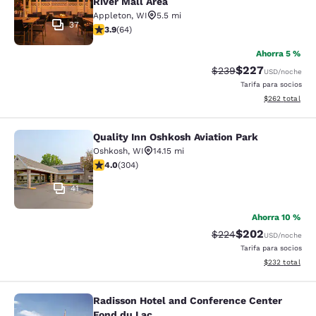
River Mall Area
Appleton
,
WI
5.5 mi
37
calificación de 3.92 estrellas. Bueno. 64 reseñas
3.9
(
64
)
Ahorra 5 %
$227
Precio tachado:
Precio con desc
$239
USD
/noche
Tarifa para socios
Ver detalles de
$262
total
Quality Inn Oshkosh Aviation Park
Quality Inn Oshkosh Aviation Park
Oshkosh
,
WI
14.15 mi
calificación de 4.01 estrellas. Muy bueno. 304 reseñas
4.0
(
304
)
41
Ahorra 10 %
$202
Precio tachado:
Precio con desc
$224
USD
/noche
Tarifa para socios
Ver detalles de
$232
total
Radisson Hotel and Conference Center
Radisson Hotel and Conference Cen
Fond du Lac