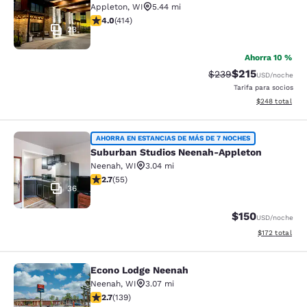
Appleton
,
WI
5.44 mi
calificación de 3.96 estrellas. Bueno. 414 reseñas
4.0
(
414
)
23
Ahorra 10 %
$215
Precio tachado:
Precio con desc
$239
USD
/noche
Tarifa para socios
Ver detalles de
$248
total
Suburban Studios Neenah-Appleton
AHORRA EN ESTANCIAS DE MÁS DE 7 NOCHES
Suburban Studios Neenah-Appleton
Neenah
,
WI
3.04 mi
calificación de 2.71 estrellas. Feria. 55 reseñas
2.7
(
55
)
36
$150
USD
/noche
Ver detalles d
$172
total
Econo Lodge Neenah
Econo Lodge Neenah
Neenah
,
WI
3.07 mi
calificación de 2.68 estrellas. Feria. 139 reseñas
2.7
(
139
)