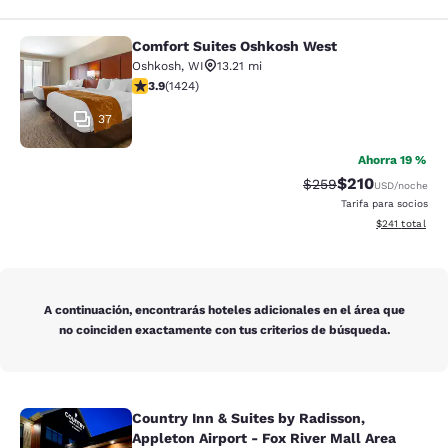
Comfort Suites Oshkosh West
Comfort Suites Oshkosh West
Oshkosh
,
WI
13.21 mi
calificación de 3.87 estrellas. Bueno. 1424 reseñas
3.9
(
1424
)
37
Ahorra 19 %
$210
Precio tachado:
Precio con desc
$259
USD
/noche
Tarifa para socios
Ver detalles d
$241
total
A continuación, encontrarás hoteles adicionales en el área que
no coinciden exactamente con tus criterios de búsqueda.
Country Inn & Suites by Radisson,
Country Inn & Suites by Radisson, Ap
Appleton Airport - Fox River Mall Area