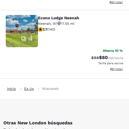
Ver detalles d
$92
total
Econo Lodge Neenah
Econo Lodge Neenah
Neenah
,
WI
17.55 mi
calificación de 2.7 estrellas. Feria. 140 reseñas
2.7
(
140
)
50
Ahorra 10 %
$80
Precio tachado:
Precio con des
$88
USD
/noche
Tarifa para socios
Ver detalles 
$91
total
Inicio
Es Us
Wisconsin
Otras New London búsquedas