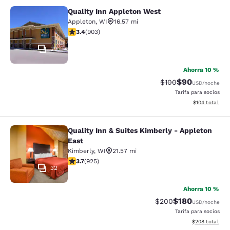
Quality Inn Appleton West
Quality Inn Appleton West
Appleton
,
WI
16.57 mi
calificación de 3.41 estrellas. Bueno. 903 reseñas
3.4
(
903
)
29
Ahorra 10 %
$90
Precio tachado:
Precio con des
$100
USD
/noche
Tarifa para socios
Ver detalles d
$104
total
Quality Inn & Suites Kimberly - Appleton
Quality Inn & Suites Kimberly - App
East
Kimberly
,
WI
21.57 mi
calificación de 3.74 estrellas. Bueno. 925 reseñas
3.7
(
925
)
32
Ahorra 10 %
$180
Precio tachado:
Precio con desc
$200
USD
/noche
Tarifa para socios
Ver detalles de
$208
total