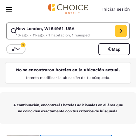
Carga completa
Pasar A Contenido Principal
Iniciar sesión
New London, WI 54961, USA
Modificar la búsqueda de New London, WI 54961, USA. Fecha de check-i
10-ago. - 11-ago.
•
1 habitación, 1 huésped
1
Map
Ordenar y filtrar
1 filtro seleccionado actualmente
No se encontraron hoteles en la ubicación actual.
Intenta modificar la ubicación de tu búsqueda.
A continuación, encontrarás hoteles adicionales en el área que
no coinciden exactamente con tus criterios de búsqueda.