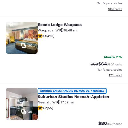
Tarifa para socios
Ver detalles d
$181
total
Econo Lodge Waupaca
Econo Lodge Waupaca
Waupaca
,
WI
18.48 mi
calificación de 3.12 estrellas. Bueno. 423 reseñas
3.1
(
423
)
30
Ahorra 7 %
$64
Precio tachado:
Precio con des
$69
USD
/noche
Tarifa para socios
Ver detalles d
$72
total
Suburban Studios Neenah-Appleton
AHORRA EN ESTANCIAS DE MÁS DE 7 NOCHES
Suburban Studios Neenah-Appleton
Neenah
,
WI
17.57 mi
calificación de 2.71 estrellas. Feria. 55 reseñas
2.7
(
55
)
36
$80
USD
/noche