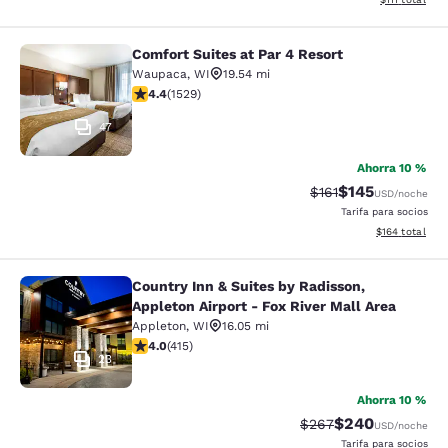
Comfort Suites at Par 4 Resort
Comfort Suites at Par 4 Resort
Waupaca
,
WI
19.54 mi
calificación de 4.39 estrellas. Excelente. 1529 reseñas
4.4
(
1529
)
47
Ahorra 10 %
$145
Precio tachado:
Precio con desc
$161
USD
/noche
Tarifa para socios
Ver detalles d
$164
total
Country Inn & Suites by Radisson,
Country Inn & Suites by Radisson, Ap
Appleton Airport - Fox River Mall Area
Appleton
,
WI
16.05 mi
calificación de 3.96 estrellas. Bueno. 415 reseñas
4.0
(
415
)
23
Ahorra 10 %
$240
Precio tachado:
Precio con desc
$267
USD
/noche
Tarifa para socios