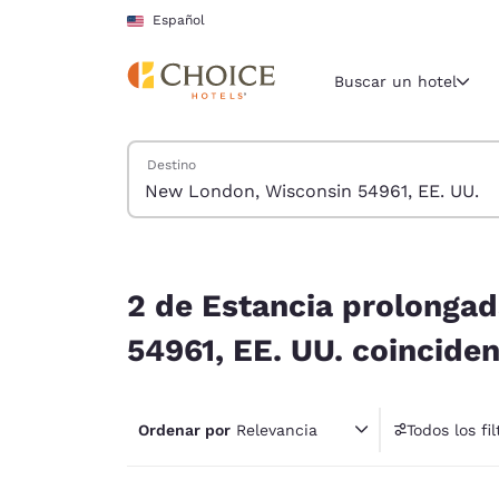
Carga completa
Pasar A Contenido Principal
Español
Buscar un hotel
Buscar hoteles
Destino
Región y ubicac
Estados Un
Español
2 de Estancia prolongada hoteles cerca de New 
Selecciona t
2 de Estancia prolonga
América
54961, EE. UU. coinciden
United Sta
English
Ordenar por
Relevancia
Todos los fil
América L
4 fil
Português