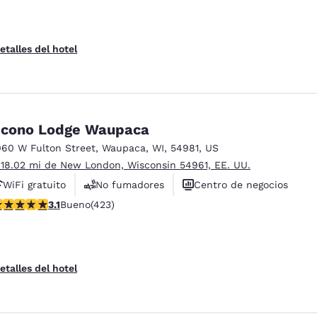
etalles del hotel
cono Lodge Waupaca
060 W Fulton Street
,
Waupaca
,
WI
,
54981
,
US
 18.02 mi de New London, Wisconsin 54961, EE. UU.
WiFi gratuito
No fumadores
Centro de negocios
alificación de 3.12 estrellas. Bueno. 423 reseñas
3.1
Bueno
(423)
etalles del hotel