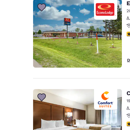
E
2
A
c
D
C
1
A
c