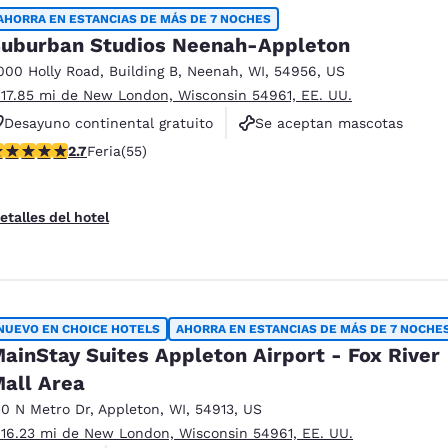
México
Mexico
AHORRA EN ESTANCIAS DE MÁS DE 7 NOCHES
Español
English
uburban Studios Neenah-Appleton
000 Holly Road
,
Building B
,
Neenah
,
WI
,
54956
,
US
 17.85 mi de New London, Wisconsin 54961, EE. UU.
nd
Germany
España
English
Español
Desayuno continental gratuito
Se aceptan mascotas
lificación de 2.71 estrellas. Feria. 55 reseñas
2.7
Feria
(55)
No fumadores
France
France
Français
English
etalles del hotel
Italia
Italy
Italiano
English
ngdom
NUEVO EN CHOICE HOTELS
AHORRA EN ESTANCIAS DE MÁS DE 7 NOCHE
ainStay Suites Appleton Airport - Fox River
all Area
India
New Zealan
English
English
10 N Metro Dr
,
Appleton
,
WI
,
54913
,
US
 16.23 mi de New London, Wisconsin 54961, EE. UU.