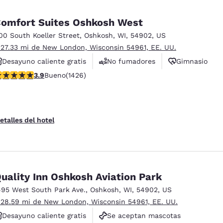
omfort Suites Oshkosh West
00 South Koeller Street
,
Oshkosh
,
WI
,
54902
,
US
 27.33 mi de New London, Wisconsin 54961, EE. UU.
Desayuno caliente gratis
No fumadores
Gimnasio
alificación de 3.87 estrellas. Bueno. 1426 reseñas
3.9
Bueno
(1426)
etalles del hotel
uality Inn Oshkosh Aviation Park
495 West South Park Ave.
,
Oshkosh
,
WI
,
54902
,
US
 28.59 mi de New London, Wisconsin 54961, EE. UU.
Desayuno caliente gratis
Se aceptan mascotas