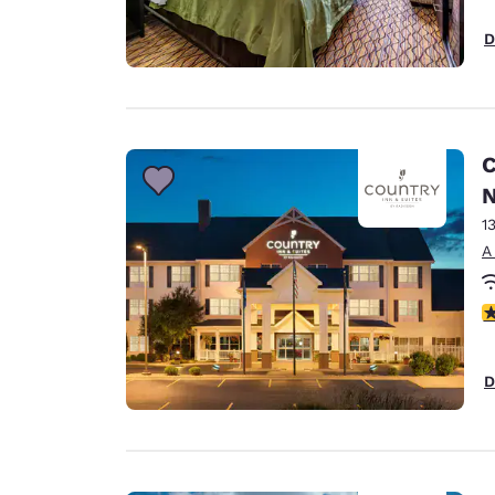
D
C
N
1
A
c
D