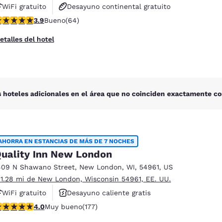
WiFi gratuito
Desayuno continental gratuito
alificación de 3.92 estrellas. Bueno. 64 reseñas
3.9
Bueno
(64)
Desayuno para llevar gratuito
etalles del hotel
 hoteles adicionales en el área que no coinciden exactamente co
AHORRA EN ESTANCIAS DE MÁS DE 7 NOCHES
uality Inn New London
409 N Shawano Street
,
New London
,
WI
,
54961
,
US
 1.28 mi de New London, Wisconsin 54961, EE. UU.
WiFi gratuito
Desayuno caliente gratis
alificación de 4.03 estrellas. Muy bueno. 177 reseñas
4.0
Muy bueno
(177)
Se aceptan mascotas