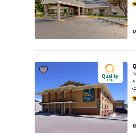
c
D
Q
3
A
c
D