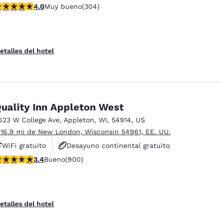
alificación de 4.01 estrellas. Muy bueno. 304 reseñas
4.0
Muy bueno
(304)
No fumadores
etalles del hotel
uality Inn Appleton West
623 W College Ave
,
Appleton
,
WI
,
54914
,
US
 16.9 mi de New London, Wisconsin 54961, EE. UU.
WiFi gratuito
Desayuno continental gratuito
alificación de 3.41 estrellas. Bueno. 900 reseñas
3.4
Bueno
(900)
Se aceptan mascotas
etalles del hotel