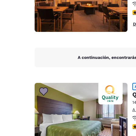
c
D
A continuación, encontrarás
Q
1
A
c