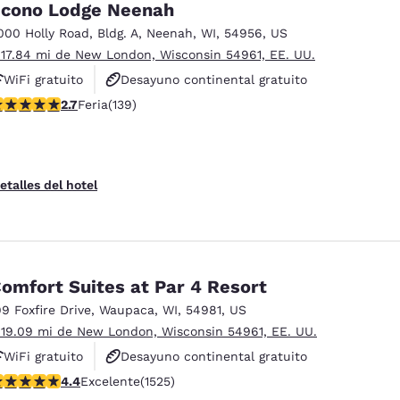
cono Lodge Neenah
000 Holly Road
,
Bldg. A
,
Neenah
,
WI
,
54956
,
US
 17.84 mi de New London, Wisconsin 54961, EE. UU.
WiFi gratuito
Desayuno continental gratuito
alificación de 2.68 estrellas. Feria. 139 reseñas
2.7
Feria
(139)
Se aceptan mascotas
etalles del hotel
omfort Suites at Par 4 Resort
99 Foxfire Drive
,
Waupaca
,
WI
,
54981
,
US
 19.09 mi de New London, Wisconsin 54961, EE. UU.
WiFi gratuito
Desayuno continental gratuito
alificación de 4.39 estrellas. Excelente. 1525 reseñas
4.4
Excelente
(1525)
Desayuno caliente gratis