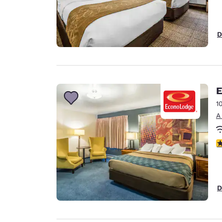
D
E
1
A
c
D