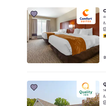
C
4
A
c
D
Q
1
A