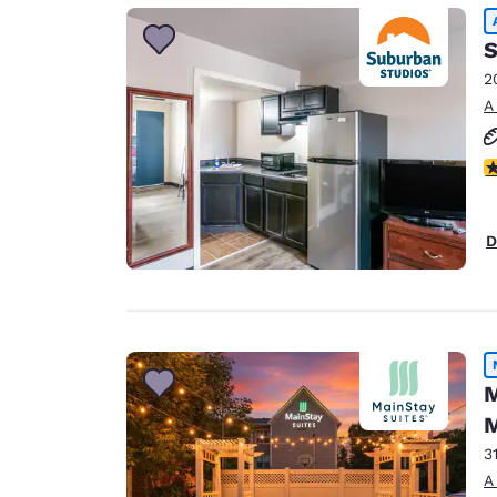
Canada
Français
S
Europa
2
A
Deutschla
Deutsch
ca
Spain
English
D
Ireland
English
United Ki
English
Asia-Pacífico
M
M
Australia
English
3
A