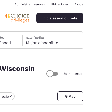
Administrar reservas
Ubicaciones
Ayuda
Inicia sesión o únete
des
Rate (Tarifa)
ión, 1 huésped
Mejor disponible
 Wisconsin
Usar puntos
ina
Precio
Map