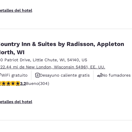
etalles del hotel
ountry Inn & Suites by Radisson, Appleton
orth, WI
30 Patriot Drive
,
Little Chute
,
WI
,
54140
,
US
 22.44 mi de New London, Wisconsin 54961, EE. UU.
WiFi gratuito
Desayuno caliente gratis
No fumadores
alificación de 3.24 estrellas. Bueno. 304 reseñas
3.2
Bueno
(304)
etalles del hotel