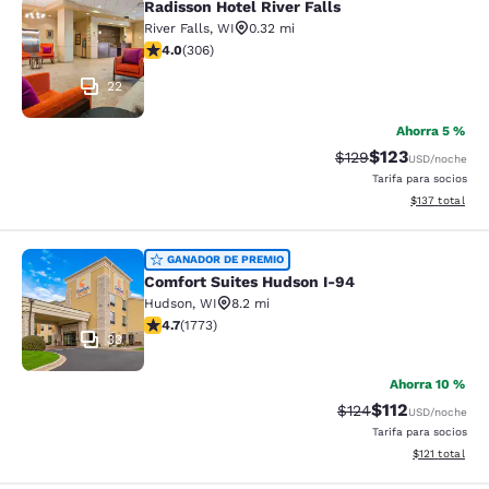
Radisson Hotel River Falls
Radisson Hotel River Falls
River Falls
,
WI
0.32 mi
calificación de 3.95 estrellas. Bueno. 306 reseñas
4.0
(
306
)
22
Ahorra 5 %
$123
Precio tachado:
Precio con desc
$129
USD
/noche
Tarifa para socios
Ver detalles d
$137
total
Comfort Suites Hudson I-94
GANADOR DE PREMIO
Comfort Suites Hudson I-94
Hudson
,
WI
8.2 mi
calificación de 4.69 estrellas. Excepcional. 1773 rese
4.7
(
1773
)
33
Ahorra 10 %
$112
Precio tachado:
Precio con des
$124
USD
/noche
Tarifa para socios
Ver detalles d
$121
total