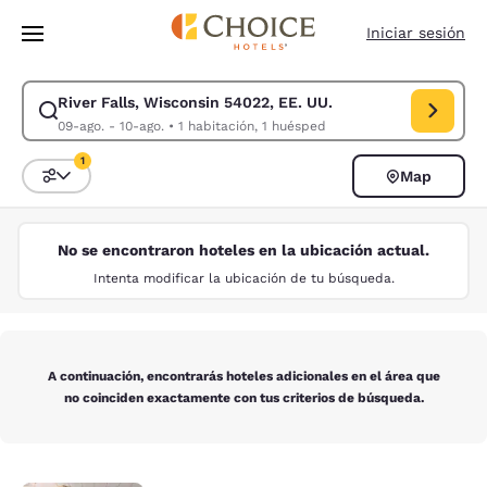
Carga completa
Pasar A Contenido Principal
Iniciar sesión
River Falls, Wisconsin 54022, EE. UU.
Modificar la búsqueda de River Falls, Wisconsin 54022, EE. UU.. Fecha 
09-ago. - 10-ago.
•
1 habitación, 1 huésped
1
Map
Ordenar y filtrar
1 filtro seleccionado actualmente
No se encontraron hoteles en la ubicación actual.
Intenta modificar la ubicación de tu búsqueda.
A continuación, encontrarás hoteles adicionales en el área que
no coinciden exactamente con tus criterios de búsqueda.