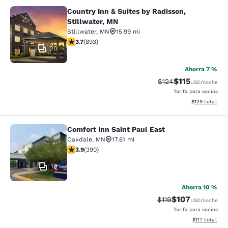
Country Inn & Suites by Radisson,
Country Inn & Suites by Radisson, S
Stillwater, MN
Stillwater
,
MN
15.99 mi
calificación de 3.66 estrellas. Bueno. 893 reseñas
3.7
(
893
)
20
Ahorra 7 %
$115
Precio tachado:
Precio con des
$124
USD
/noche
Tarifa para socios
Ver detalles d
$129
total
Comfort Inn Saint Paul East
Comfort Inn Saint Paul East
Oakdale
,
MN
17.61 mi
calificación de 3.92 estrellas. Bueno. 390 reseñas
3.9
(
390
)
19
Ahorra 10 %
$107
Precio tachado:
Precio con desc
$119
USD
/noche
Tarifa para socios
Ver detalles d
$117
total