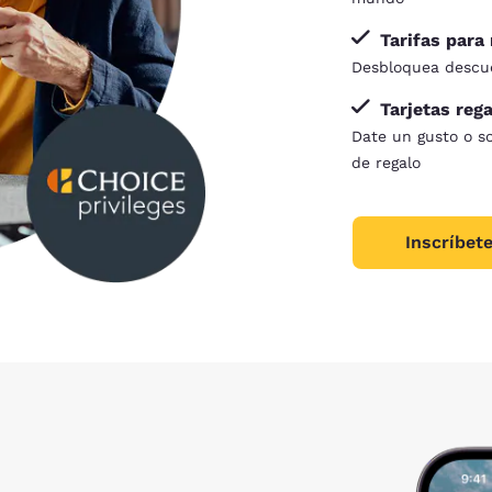
Tarifas par
Desbloquea descue
Tarjetas reg
Date un gusto o s
de regalo
Inscríbete