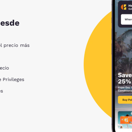
desde
l precio más
ecio
 Privileges
és