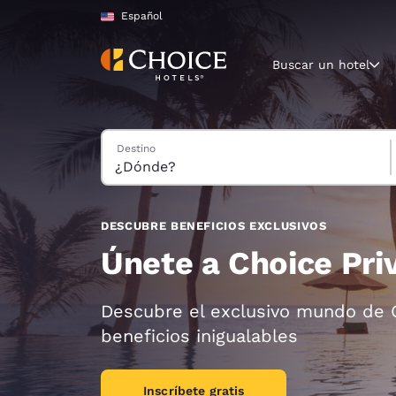
Carga completa
Pasar A Contenido Principal
Español
Buscar un hotel
Buscar hoteles
Destino
Región y ubicac
Estados Un
Español
Selecciona t
DESCUBRE BENEFICIOS EXCLUSIVOS
América
Únete a Choice Pri
United Sta
English
Descubre el exclusivo mundo de C
beneficios inigualables
América L
Português
Inscríbete gratis