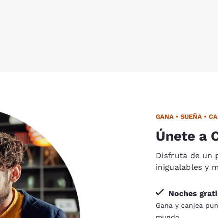
GANA • SUEÑA • C
Únete a C
Disfruta de un 
inigualables y 
Noches grati
Gana y canjea punt
mundo