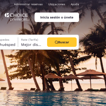
Administrar reservas
Ubicaciones
Ayuda
Inicia sesión o únete
éspedes
Rate (Tarifa)
Buscar
abitación, 1 huésped
Mejor disponible
ina