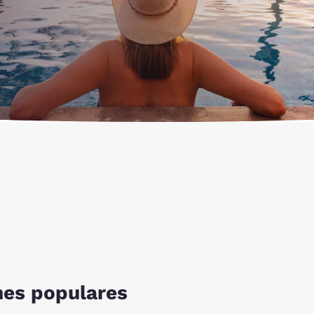
México
Mexico
Español
English
nd
Germany
España
English
Español
France
France
Français
English
Italia
Italy
Italiano
English
ngdom
India
New Zealan
English
English
nes populares