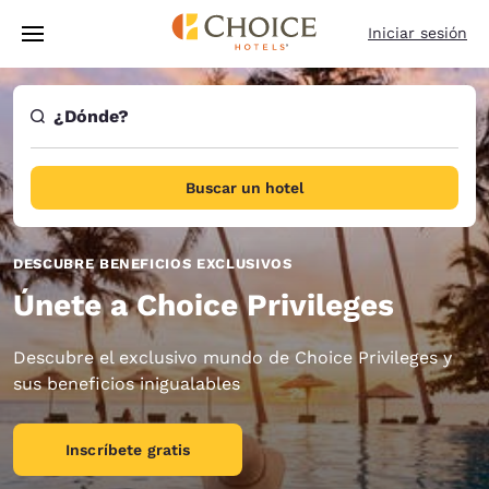
Carga completa
Pasar A Contenido Principal
Iniciar sesión
¿Dónde?
Buscar un hotel
DESCUBRE BENEFICIOS EXCLUSIVOS
Únete a Choice Privileges
Descubre el exclusivo mundo de Choice Privileges y
sus beneficios inigualables
Inscríbete gratis