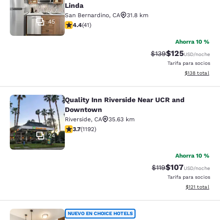
Linda
San Bernardino
,
CA
31.8 km
45
calificación de 4.39 estrellas. Excelente. 41 reseñas
4.4
(
41
)
Ahorra 10 %
$125
Precio tachado:
Precio con desc
$139
USD
/noche
Tarifa para socios
Ver detalles d
$138
total
Quality Inn Riverside Near UCR and
Quality Inn Riverside Near UCR an
Downtown
Riverside
,
CA
35.63 km
calificación de 3.66 estrellas. Bueno. 1192 reseñas
3.7
(
1192
)
24
Ahorra 10 %
$107
Precio tachado:
Precio con desc
$119
USD
/noche
Tarifa para socios
Ver detalles d
$121
total
MainStay Suites Moreno Valley Near
NUEVO EN CHOICE HOTELS