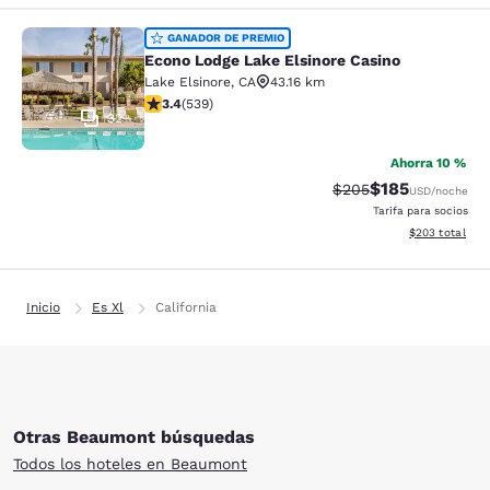
Econo Lodge Lake Elsinore Casino
GANADOR DE PREMIO
Econo Lodge Lake Elsinore Casino
Lake Elsinore
,
CA
43.16 km
calificación de 3.35 estrellas. Bueno. 539 reseñas
3.4
(
539
)
32
Ahorra 10 %
$185
Precio tachado:
Precio con desc
$205
USD
/noche
Tarifa para socios
Ver detalles de
$203
total
Inicio
Es Xl
California
Otras Beaumont búsquedas
Todos los hoteles en Beaumont