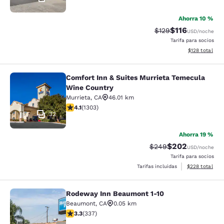
Ahorra 10 %
$116
Precio tachado:
Precio con des
$129
USD
/noche
Tarifa para socios
Ver detalles d
$128
total
Comfort Inn & Suites Murrieta Temecula
Comfort Inn & Suites Murrieta Tem
Wine Country
Murrieta
,
CA
46.01 km
calificación de 4.07 estrellas. Muy bueno. 1303 reseña
4.1
(
1303
)
32
Ahorra 19 %
$202
Precio tachado:
Precio con desc
$249
USD
/noche
Tarifa para socios
Ver detalles de
Tarifas incluidas
$228
total
Rodeway Inn Beaumont 1-10
Rodeway Inn Beaumont 1-10
Beaumont
,
CA
0.05 km
calificación de 3.26 estrellas. Bueno. 337 reseñas
3.3
(
337
)