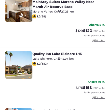
MainStay Suites Moreno Valley Near
March Air Reserve Base
Moreno Valley
,
CA
27.25 km
21
calificación de 3.16 estrellas. Bueno. 88 reseñas
3.2
(
88
)
Ahorra 5 %
$123
Precio tachado:
Precio con desc
$129
USD
/noche
Tarifa para socios
Ver detalles d
$138
total
Quality Inn Lake Elsinore I-15
Quality Inn Lake Elsinore I-15
Lake Elsinore
,
CA
42.97 km
calificación de 3.23 estrellas. Bueno. 582 reseñas
3.2
(
582
)
25
Ahorra 10 %
$158
Precio tachado:
Precio con desc
$175
USD
/noche
Tarifa para socios
Ver detalles d
$173
total