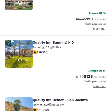
24
Ahorra 10 %
$123
Precio tachado:
Precio con desc
$136
USD
/noche
Tarifa para socios
Ver detalles d
$135
total
Quality Inn Banning I-10
Quality Inn Banning I-10
Banning
,
CA
6.39 km
calificación de 3.81 estrellas. Bueno. 386 reseñas
3.8
(
386
)
28
Ahorra 10 %
$125
Precio tachado:
Precio con desc
$139
USD
/noche
Tarifa para socios
Ver detalles d
$140
total
Quality Inn Hemet - San Jacinto
Quality Inn Hemet - San Jacinto
Hemet
,
CA
20.28 km
calificación de 4.07 estrellas. Muy bueno. 1062 reseña
4.1
(
1062
)