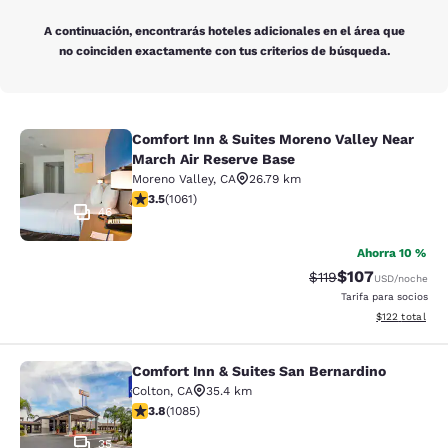
A continuación, encontrarás hoteles adicionales en el área que
no coinciden exactamente con tus criterios de búsqueda.
Comfort Inn & Suites Moreno Valley Near
Comfort Inn & Suites Moreno Valley
March Air Reserve Base
Moreno Valley
,
CA
26.79 km
calificación de 3.54 estrellas. Bueno. 1061 reseñas
3.5
(
1061
)
46
Ahorra 10 %
$107
Precio tachado:
Precio con desc
$119
USD
/noche
Tarifa para socios
Ver detalles d
$122
total
Comfort Inn & Suites San Bernardino
Comfort Inn & Suites San Bernardin
Colton
,
CA
35.4 km
calificación de 3.82 estrellas. Bueno. 1085 reseñas
3.8
(
1085
)
35