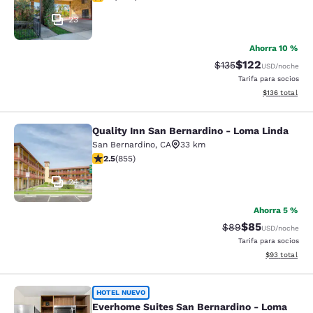
23
Ahorra 10 %
$122
Precio tachado:
Precio con desc
$135
USD
/noche
Tarifa para socios
Ver detalles d
$136
total
Quality Inn San Bernardino - Loma Linda
Quality Inn San Bernardino - Loma 
San Bernardino
,
CA
33 km
calificación de 2.49 estrellas. Feria. 855 reseñas
2.5
(
855
)
24
Ahorra 5 %
$85
Precio tachado:
Precio con des
$89
USD
/noche
Tarifa para socios
Ver detalles d
$93
total
Everhome Suites San Bernardino - 
HOTEL NUEVO
Everhome Suites San Bernardino - Loma