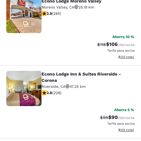
Econo Lodge Moreno Valley
Econo Lodge Moreno Valley
Moreno Valley
,
CA
25.19 km
calificación de 2.92 estrellas. Feria. 284 reseñas
2.9
(
284
)
30
Ahorra 10 %
$106
Precio tachado:
Precio con desc
$118
USD
/noche
Tarifa para socios
Ver detalles d
$120
total
Econo Lodge Inn & Suites Riverside -
Econo Lodge Inn & Suites Riverside 
Corona
Riverside
,
CA
47.25 km
calificación de 2.76 estrellas. Feria. 228 reseñas
2.8
(
228
)
22
Ahorra 5 %
$90
Precio tachado:
Precio con des
$95
USD
/noche
Tarifa para socios
Ver detalles d
$102
total