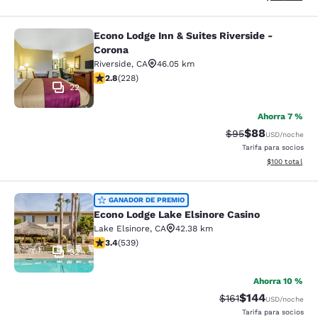
Econo Lodge Inn & Suites Riverside -
Econo Lodge Inn & Suites Riverside 
Corona
Riverside
,
CA
46.05 km
calificación de 2.76 estrellas. Feria. 228 reseñas
2.8
(
228
)
22
Ahorra 7 %
$88
Precio tachado:
Precio con des
$95
USD
/noche
Tarifa para socios
Ver detalles d
$100
total
Econo Lodge Lake Elsinore Casino
GANADOR DE PREMIO
Econo Lodge Lake Elsinore Casino
Lake Elsinore
,
CA
42.38 km
calificación de 3.35 estrellas. Bueno. 539 reseñas
3.4
(
539
)
32
Ahorra 10 %
$144
Precio tachado:
Precio con desc
$161
USD
/noche
Tarifa para socios