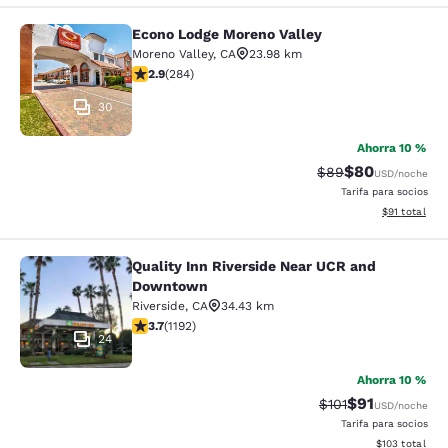
Econo Lodge Moreno Valley
Econo Lodge Moreno Valley
Moreno Valley
,
CA
23.98 km
calificación de 2.92 estrellas. Feria. 284 reseñas
2.9
(
284
)
30
Ahorra 10 %
$80
Precio tachado:
Precio con des
$89
USD
/noche
Tarifa para socios
Ver detalles 
$91
total
Quality Inn Riverside Near UCR and
Quality Inn Riverside Near UCR an
Downtown
Riverside
,
CA
34.43 km
calificación de 3.66 estrellas. Bueno. 1192 reseñas
3.7
(
1192
)
24
Ahorra 10 %
$91
Precio tachado:
Precio con de
$101
USD
/noche
Tarifa para socios
Ver detalles d
$103
total