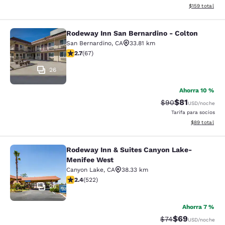
Ver detalles d
$159
total
Rodeway Inn San Bernardino - Colton
Rodeway Inn San Bernardino - Colt
San Bernardino
,
CA
33.81 km
calificación de 2.72 estrellas. Feria. 67 reseñas
2.7
(
67
)
26
Ahorra 10 %
$81
Precio tachado:
Precio con de
$90
USD
/noche
Tarifa para socios
Ver detalles d
$89
total
Rodeway Inn & Suites Canyon Lake-
Rodeway Inn & Suites Canyon Lake
Menifee West
Canyon Lake
,
CA
38.33 km
calificación de 2.43 estrellas. Feria. 522 reseñas
2.4
(
522
)
26
Ahorra 7 %
$69
Precio tachado:
Precio con des
$74
USD
/noche