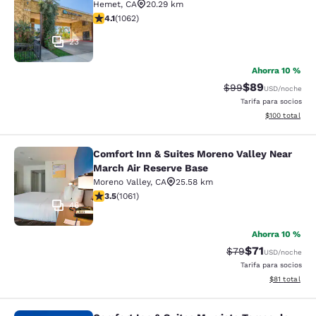
Hemet
,
CA
20.29 km
calificación de 4.07 estrellas. Muy bueno. 1062 reseña
4.1
(
1062
)
23
Ahorra 10 %
$89
Precio tachado:
Precio con des
$99
USD
/noche
Tarifa para socios
Ver detalles d
$100
total
Comfort Inn & Suites Moreno Valley Near
Comfort Inn & Suites Moreno Valley
March Air Reserve Base
Moreno Valley
,
CA
25.58 km
calificación de 3.54 estrellas. Bueno. 1061 reseñas
3.5
(
1061
)
46
Ahorra 10 %
$71
Precio tachado:
Precio con de
$79
USD
/noche
Tarifa para socios
Ver detalles 
$81
total