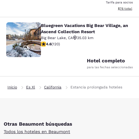
Tarifa para socios
Ver detalles d
$76
total
Bluegreen Vacations Big Bear Village, an
Bluegreen Vacations Big Bear Villag
Ascend Collection Resort
Big Bear Lake
,
CA
35.03 km
calificación de 4.63 estrellas. Excepcional. 120 reseña
4.6
(
120
)
61
Hotel completo
para las fechas seleccionadas
Inicio
Es Xl
California
Estancia prolongada hoteles
Otras Beaumont búsquedas
Todos los hoteles en Beaumont