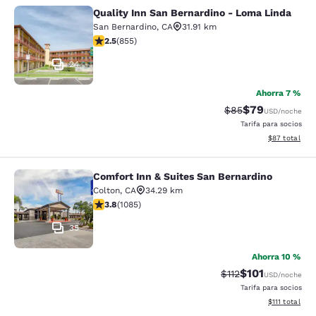
Quality Inn San Bernardino - Loma Linda
Quality Inn San Bernardino - Loma 
San Bernardino
,
CA
31.91 km
calificación de 2.49 estrellas. Feria. 855 reseñas
2.5
(
855
)
24
Ahorra 7 %
$79
Precio tachado:
Precio con des
$85
USD
/noche
Tarifa para socios
Ver detalles d
$87
total
Comfort Inn & Suites San Bernardino
Comfort Inn & Suites San Bernardin
Colton
,
CA
34.29 km
calificación de 3.82 estrellas. Bueno. 1085 reseñas
3.8
(
1085
)
35
Ahorra 10 %
$101
Precio tachado:
Precio con des
$112
USD
/noche
Tarifa para socios
Ver detalles d
$111
total