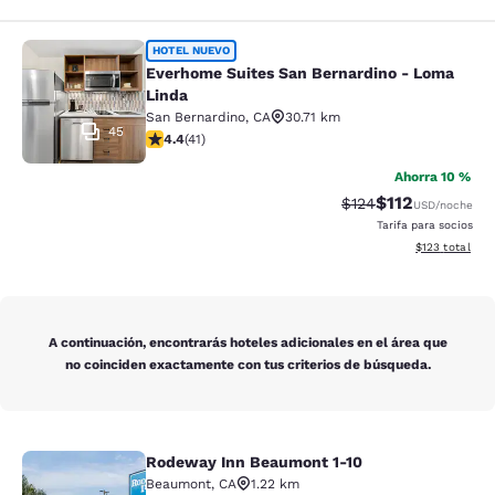
Everhome Suites San Bernardino - 
HOTEL NUEVO
Everhome Suites San Bernardino - Loma
Linda
San Bernardino
,
CA
30.71 km
45
calificación de 4.39 estrellas. Excelente. 41 reseñas
4.4
(
41
)
Ahorra 10 %
$112
Precio tachado:
Precio con des
$124
USD
/noche
Tarifa para socios
Ver detalles d
$123
total
A continuación, encontrarás hoteles adicionales en el área que
no coinciden exactamente con tus criterios de búsqueda.
Rodeway Inn Beaumont 1-10
Rodeway Inn Beaumont 1-10
Beaumont
,
CA
1.22 km