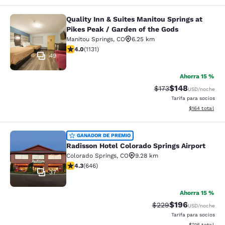
Quality Inn & Suites Manitou Springs at
Quality Inn & Suites Manitou Spring
Pikes Peak / Garden of the Gods
Manitou Springs
,
CO
6.25 km
calificación de 3.99 estrellas. Bueno. 1131 reseñas
4.0
(
1131
)
49
Ahorra 15 %
$148
Precio tachado:
Precio con desc
$173
USD
/noche
Tarifa para socios
Ver detalles d
$164
total
Radisson Hotel Colorado Springs Air
GANADOR DE PREMIO
Radisson Hotel Colorado Springs Airport
Colorado Springs
,
CO
9.28 km
calificación de 4.33 estrellas. Excelente. 646 reseñas
4.3
(
646
)
37
Ahorra 15 %
$196
Precio tachado:
Precio con desc
$229
USD
/noche
Tarifa para socios
Ver detalles d
$216
total