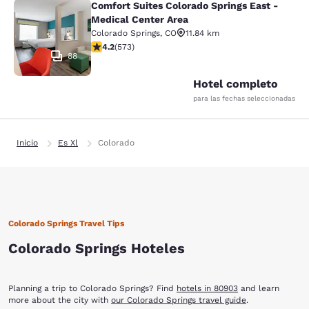
Comfort Suites Colorado Springs East -
Comfort Suites Colorado Springs Ea
Medical Center Area
Colorado Springs
,
CO
11.84 km
calificación de 4.23 estrellas. Excelente. 573 reseñas
4.2
(
573
)
88
Hotel completo
para las fechas seleccionadas
Inicio
Es Xl
Colorado
Colorado Springs Travel Tips
Colorado Springs Hoteles
Planning a trip to Colorado Springs? Find
hotels in 80903
and learn
more about the city with
our Colorado Springs travel guide
.