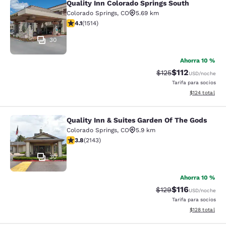
Quality Inn Colorado Springs South
Quality Inn Colorado Springs South
Colorado Springs
,
CO
5.69 km
calificación de 4.13 estrellas. Muy bueno. 1514 reseñas
4.1
(
1514
)
30
Ahorra 10 %
$112
Precio tachado:
Precio con des
$125
USD
/noche
Tarifa para socios
Ver detalles d
$124
total
Quality Inn & Suites Garden Of The Gods
Quality Inn & Suites Garden Of The
Colorado Springs
,
CO
5.9 km
calificación de 3.79 estrellas. Bueno. 2143 reseñas
3.8
(
2143
)
30
Ahorra 10 %
$116
Precio tachado:
Precio con des
$129
USD
/noche
Tarifa para socios
Ver detalles d
$128
total