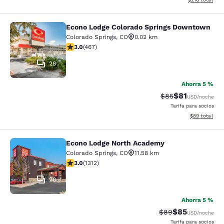
Econo Lodge Colorado Springs Downtown
Econo Lodge Colorado Springs Dow
Colorado Springs
,
CO
0.02 km
calificación de 3.03 estrellas. Feria. 467 reseñas
3.0
(
467
)
28
Ahorra 5 %
$81
Precio tachado:
Precio con de
$85
USD
/noche
Tarifa para socios
Ver detalles d
$89
total
Econo Lodge North Academy
Econo Lodge North Academy
Colorado Springs
,
CO
11.58 km
calificación de 3.04 estrellas. Feria. 1312 reseñas
3.0
(
1312
)
20
Ahorra 5 %
$85
Precio tachado:
Precio con des
$89
USD
/noche
Tarifa para socios