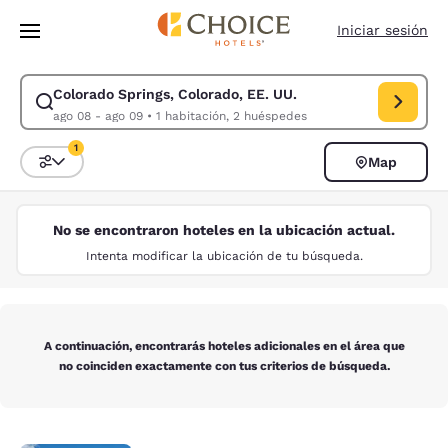
Carga completa
Pasar A Contenido Principal
Iniciar sesión
Colorado Springs, Colorado, EE. UU.
Modificar la búsqueda de Colorado Springs, Colorado, EE. UU.. Fecha d
ago 08 - ago 09
•
1 habitación, 2 huéspedes
1
Map
Ordenar y filtrar
1 filtro seleccionado actualmente
No se encontraron hoteles en la ubicación actual.
Intenta modificar la ubicación de tu búsqueda.
A continuación, encontrarás hoteles adicionales en el área que
no coinciden exactamente con tus criterios de búsqueda.