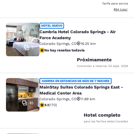
Tarifa para socios
Ver detalles d
$94
total
Cambria Hotel Colorado Springs - A
HOTEL NUEVO
Cambria Hotel Colorado Springs - Air
Force Academy
Colorado Springs
,
CO
16.25 km
5
No hay reseñas todavía
No hay reseñas todavía
Próximamente
Comenzar a reservar
03 sept. 2026
MainStay Suites Colorado Springs Ea
AHORRA EN ESTANCIAS DE MÁS DE 7 NOCHES
MainStay Suites Colorado Springs East -
Medical Center Area
Colorado Springs
,
CO
11.89 km
45
calificación de 4.12 estrellas. Muy bueno. 170 reseñas
4.1
(
170
)
Hotel completo
para las fechas seleccionadas