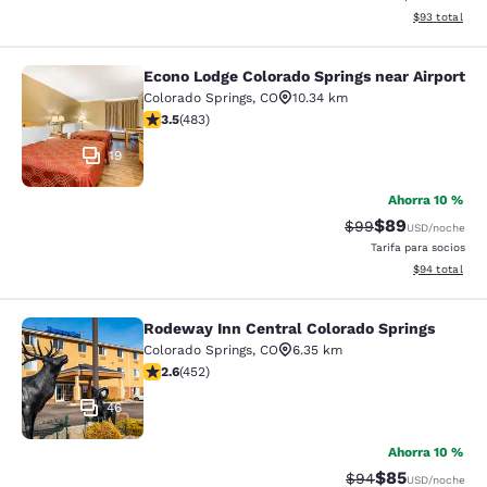
Ver detalles d
$93
total
Econo Lodge Colorado Springs near Airport
Econo Lodge Colorado Springs near 
Colorado Springs
,
CO
10.34 km
calificación de 3.48 estrellas. Bueno. 483 reseñas
3.5
(
483
)
19
Ahorra 10 %
$89
Precio tachado:
Precio con des
$99
USD
/noche
Tarifa para socios
Ver detalles d
$94
total
Rodeway Inn Central Colorado Springs
Rodeway Inn Central Colorado Sprin
Colorado Springs
,
CO
6.35 km
calificación de 2.57 estrellas. Feria. 452 reseñas
2.6
(
452
)
46
Ahorra 10 %
$85
Precio tachado:
Precio con des
$94
USD
/noche