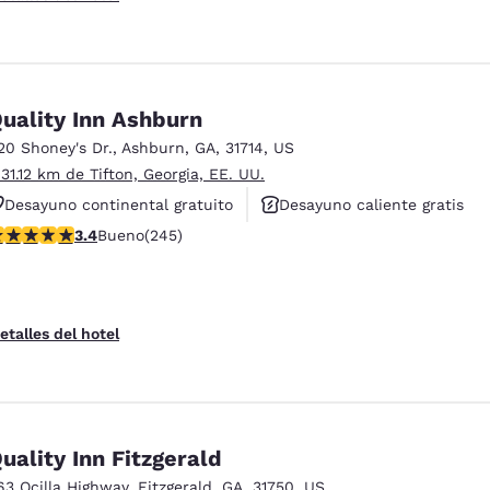
uality Inn Ashburn
20 Shoney's Dr.
,
Ashburn
,
GA
,
31714
,
US
 31.12 km de Tifton, Georgia, EE. UU.
Desayuno continental gratuito
Desayuno caliente gratis
alificación de 3.37 estrellas. Bueno. 245 reseñas
3.4
Bueno
(245)
Se aceptan mascotas
etalles del hotel
uality Inn Fitzgerald
63 Ocilla Highway
,
Fitzgerald
,
GA
,
31750
,
US