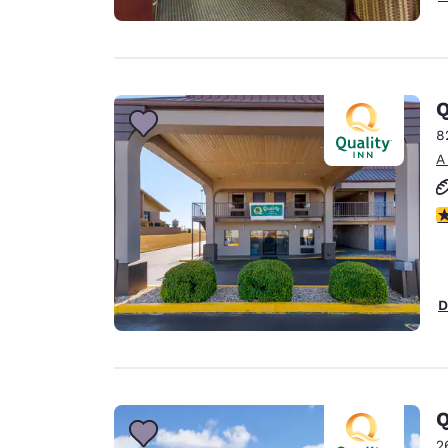
Q
8
A
c
D
Q
2