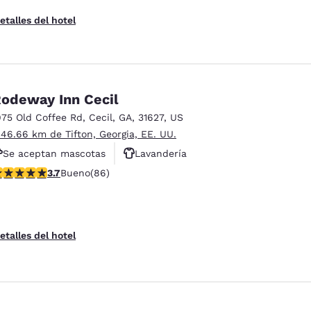
etalles del hotel
odeway Inn Cecil
975 Old Coffee Rd
,
Cecil
,
GA
,
31627
,
US
 46.66 km de Tifton, Georgia, EE. UU.
Se aceptan mascotas
Lavandería
alificación de 3.69 estrellas. Bueno. 86 reseñas
3.7
Bueno
(86)
Estacionamiento para camiones
etalles del hotel