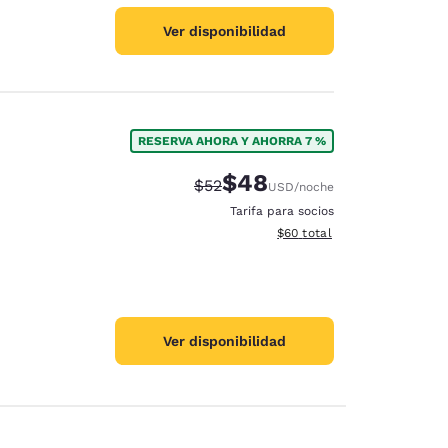
Ver disponibilidad
RESERVA AHORA Y AHORRA 7 %
$48
Precio tachado:
Precio con descuento:
$52
USD
/noche
Tarifa para socios
Ver detalles del total estim
$60
total
Ver disponibilidad