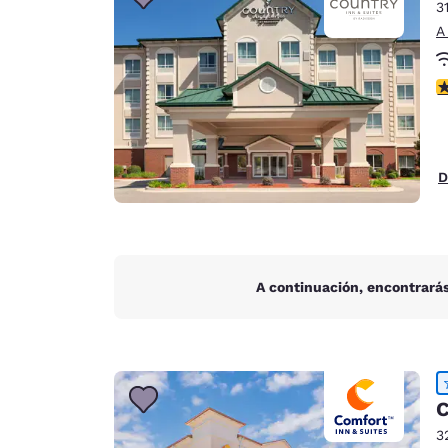
Canada
3
Français
A
Europa
c
Deutschla
Deutsch
Spain
D
English
Ireland
English
A continuación, encontrarás
United Ki
English
Asia-Pacífico
Australia
C
English
3