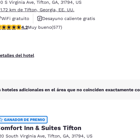
México
Mexico
10 S Virginia Ave
,
Tifton
,
GA
,
31794
,
US
Español
English
 1.72 km de Tifton, Georgia, EE. UU.
WiFi gratuito
Desayuno caliente gratis
alificación de 4.15 estrellas. Muy bueno. 577 reseñas
4.2
Muy bueno
(577)
Se aceptan mascotas
nd
Germany
España
English
Español
France
France
etalles del hotel
Français
English
Italia
Italy
Italiano
English
 hoteles adicionales en el área que no coinciden exactamente co
ngdom
GANADOR DE PREMIO
India
New Zealan
omfort Inn & Suites Tifton
English
English
20 South Virginia Ave
,
Tifton
,
GA
,
31794
,
US