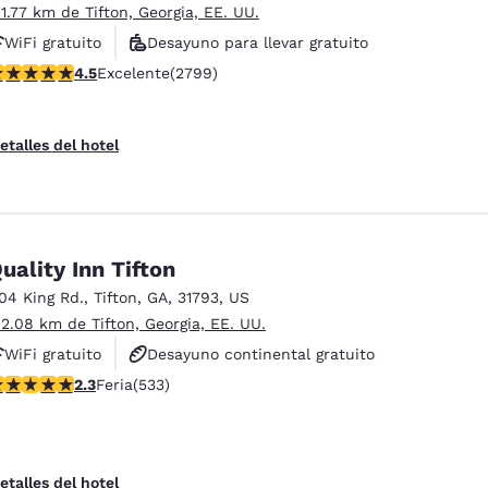
 1.77 km de Tifton, Georgia, EE. UU.
WiFi gratuito
Desayuno para llevar gratuito
alificación de 4.53 estrellas. Excelente. 2799 reseñas
4.5
Excelente
(2799)
Desayuno caliente gratis
etalles del hotel
uality Inn Tifton
104 King Rd.
,
Tifton
,
GA
,
31793
,
US
 2.08 km de Tifton, Georgia, EE. UU.
WiFi gratuito
Desayuno continental gratuito
alificación de 2.33 estrellas. Feria. 533 reseñas
2.3
Feria
(533)
Desayuno caliente gratis
etalles del hotel