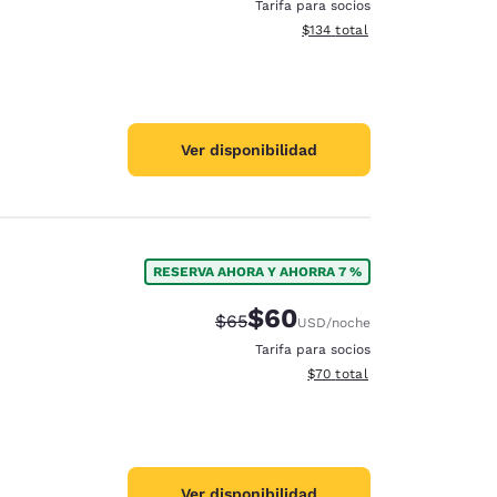
Tarifa para socios
Ver detalles del total estima
$134
total
Ver disponibilidad
RESERVA AHORA Y AHORRA 7 %
$60
Precio tachado:
Precio con descuento:
$65
USD
/noche
Tarifa para socios
Ver detalles del total estim
$70
total
Ver disponibilidad