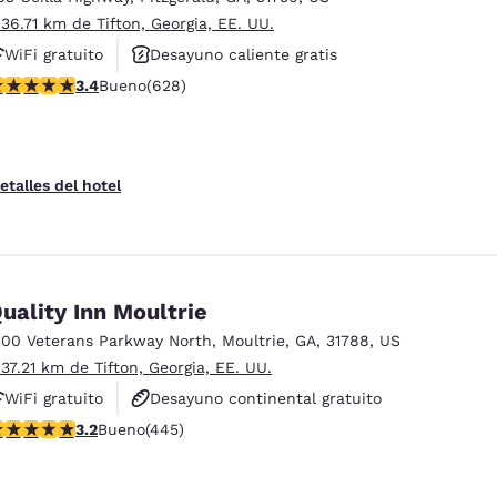
 36.71 km de Tifton, Georgia, EE. UU.
WiFi gratuito
Desayuno caliente gratis
alificación de 3.36 estrellas. Bueno. 628 reseñas
3.4
Bueno
(628)
Se aceptan mascotas
etalles del hotel
uality Inn Moultrie
300 Veterans Parkway North
,
Moultrie
,
GA
,
31788
,
US
 37.21 km de Tifton, Georgia, EE. UU.
WiFi gratuito
Desayuno continental gratuito
alificación de 3.2 estrellas. Bueno. 445 reseñas
3.2
Bueno
(445)
Desayuno caliente gratis