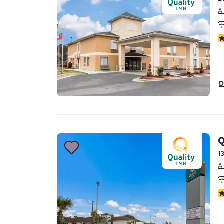
A
c
D
Q
1
A
c