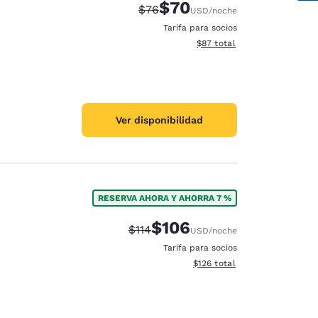
$70
Precio tachado:
Precio con descuento:
$76
USD
/noche
Tarifa para socios
Ver detalles del total estim
$87
total
Ver disponibilidad
RESERVA AHORA Y AHORRA 7 %
$106
Precio tachado:
Precio con descuento:
$114
USD
/noche
Tarifa para socios
Ver detalles del total estima
$126
total