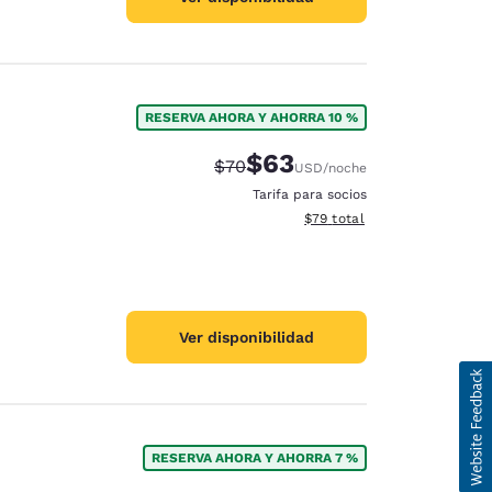
RESERVA AHORA Y AHORRA 10 %
$63
Precio tachado:
Precio con descuento:
$70
USD
/noche
Tarifa para socios
Ver detalles del total estim
$79
total
Ver disponibilidad
RESERVA AHORA Y AHORRA 7 %