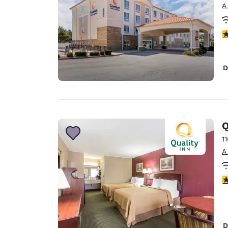
A
c
D
Q
1
A
c
D