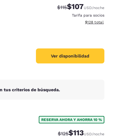
$107
Precio tachado:
Precio con descuento:
$115
USD
/noche
Tarifa para socios
Ver detalles del total estima
$128
total
Ver disponibilidad
n tus criterios de búsqueda.
RESERVA AHORA Y AHORRA 10 %
d
$113
Precio tachado:
Precio con descuento:
$125
USD
/noche