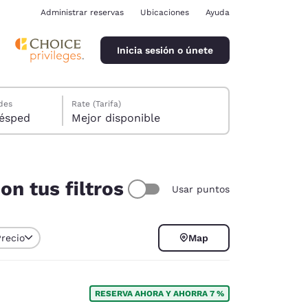
Administrar reservas
Ubicaciones
Ayuda
Inicia sesión o únete
des
Rate (Tarifa)
ión, 1 huésped
Mejor disponible
on tus filtros
Usar puntos
ina
Precio
Map
RESERVA AHORA Y AHORRA 7 %