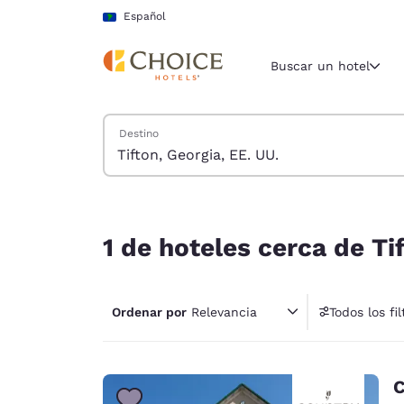
Carga completa
Pasar A Contenido Principal
Español
Buscar un hotel
Buscar hoteles
Destino
Región y ubicac
América La
Español
1 de hoteles cerca de Tifton, Georgia, EE. UU. co
Selecciona t
1 de hoteles cerca de Ti
América
United Sta
English
Ordenar por
Relevancia
Todos los fil
1 fil
América L
Português
C