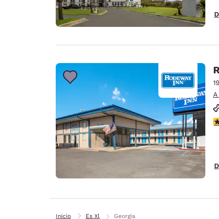
D
R
1
A
c
D
Inicio
Es Xl
Georgia