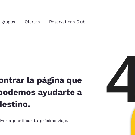
grupos
Ofertas
Reservations Club
ión actuales
tina
u idioma preferido
ntrar la página que
 podemos ayudarte a
tes
Estados Unidos
América Lat
destino.
Español
Español
atina
Latin America
Canada
er a planificar tu próximo viaje.
English
English