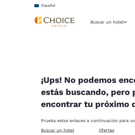
Carga completa
Pasar A Contenido Principal
Español
Buscar un hotel
Región y ubicac
América La
Español
Selecciona t
¡Ups! No podemos enco
América
estás buscando, pero
United Sta
encontrar tu próximo 
English
América L
Prueba estos enlaces a continuación para volv
Português
Buscar un hotel
Ofertas