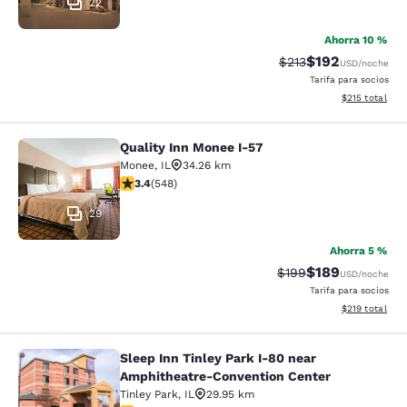
22
Ahorra 10 %
$192
Precio tachado:
Precio con desc
$213
USD
/noche
Tarifa para socios
Ver detalles d
$215
total
Quality Inn Monee I-57
Quality Inn Monee I-57
Monee
,
IL
34.26 km
calificación de 3.43 estrellas. Bueno. 548 reseñas
3.4
(
548
)
29
Ahorra 5 %
$189
Precio tachado:
Precio con desc
$199
USD
/noche
Tarifa para socios
Ver detalles d
$219
total
Sleep Inn Tinley Park I-80 near
Sleep Inn Tinley Park I-80 near Am
Amphitheatre-Convention Center
Tinley Park
,
IL
29.95 km