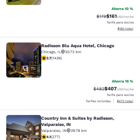
Ahorra 10 %
$161
Precio tachado:
Precio con des
$179
USD
/noche
Tarifa para socios
Ver detalles d
$180
total
Radisson Blu Aqua Hotel, Chicago
Radisson Blu Aqua Hotel, Chicago
Chicago
,
IL
30.73 km
calificación de 3.66 estrellas. Bueno. 1436 reseñas
3.7
(
1436
)
70
Ahorra 16 %
$407
Precio tachado:
Precio con desc
$482
USD
/noche
Tarifa para socios
Ver detalles de
Tarifas incluidas
$472
total
Country Inn & Suites by Radisson,
Country Inn & Suites by Radisson, Va
Valparaiso, IN
Valparaiso
,
IN
39.78 km
calificación de 4.14 estrellas. Muy bueno. 277 reseñas
4.1
(
277
)