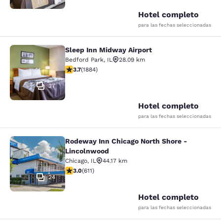
Hotel completo
para las fechas seleccionadas
Sleep Inn Midway Airport
Sleep Inn Midway Airport
Bedford Park
,
IL
28.09 km
calificación de 3.71 estrellas. Bueno. 1884 reseñas
3.7
(
1884
)
37
Hotel completo
para las fechas seleccionadas
Rodeway Inn Chicago North Shore -
Rodeway Inn Chicago North Shore -
Lincolnwood
Chicago
,
IL
44.17 km
calificación de 2.98 estrellas. Feria. 611 reseñas
3.0
(
611
)
24
Hotel completo
para las fechas seleccionadas