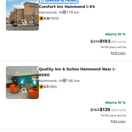
Comfort Inn Hammond I-94
GANADOR DE PREMIO
Comfort Inn Hammond I-94
Hammond
,
IN
7.79 km
calificación de 4.56 estrellas. Excelente. 1032 reseñas
4.6
(
1032
)
49
Ahorra 10 %
$193
Precio tachado:
Precio con desc
$214
USD
/noche
Tarifa para socios
Ver detalles d
$216
total
Quality Inn & Suites Hammond Near I-
Quality Inn & Suites Hammond Near
8090
Hammond
,
IN
7.95 km
calificación de 3.71 estrellas. Bueno. 394 reseñas
3.7
(
394
)
55
Ahorra 10 %
$139
Precio tachado:
Precio con desc
$154
USD
/noche
Tarifa para socios
Ver detalles d
$156
total