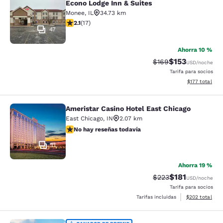
Econo Lodge Inn & Suites
Monee
,
IL
34.73 km
calificación de 2.12 estrellas. Feria. 17 reseñas
2.1
(
17
)
47
Ahorra 10 %
$153
Precio tachado:
Precio con desc
$169
USD
/noche
Tarifa para socios
Ver detalles d
$177
total
Ameristar Casino Hotel East Chicago
Ameristar Casino Hotel East Chicag
East Chicago
,
IN
2.07 km
No hay reseñas todavía
No hay reseñas todavía
11
Ahorra 19 %
$181
Precio tachado:
Precio con des
$223
USD
/noche
Tarifa para socios
Ver detalles de
Tarifas incluidas
$202
total