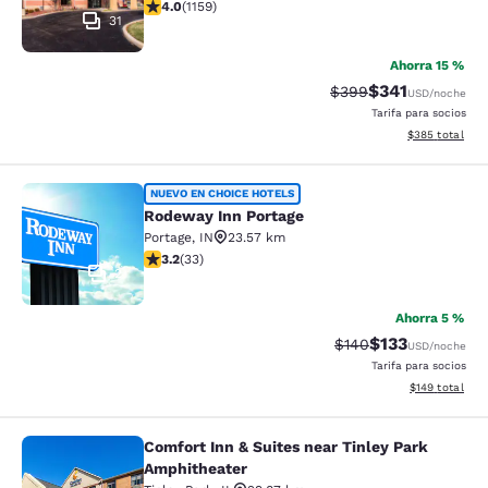
calificación de 4.01 estrellas. Muy bueno. 1159 reseñas
4.0
(
1159
)
31
Ahorra 15 %
$341
Precio tachado:
Precio con desc
$399
USD
/noche
Tarifa para socios
Ver detalles de
$385
total
Rodeway Inn Portage
NUEVO EN CHOICE HOTELS
Rodeway Inn Portage
Portage
,
IN
23.57 km
calificación de 3.18 estrellas. Bueno. 33 reseñas
3.2
(
33
)
2
Ahorra 5 %
$133
Precio tachado:
Precio con desc
$140
USD
/noche
Tarifa para socios
Ver detalles d
$149
total
Comfort Inn & Suites near Tinley Park
Comfort Inn & Suites near Tinley P
Amphitheater