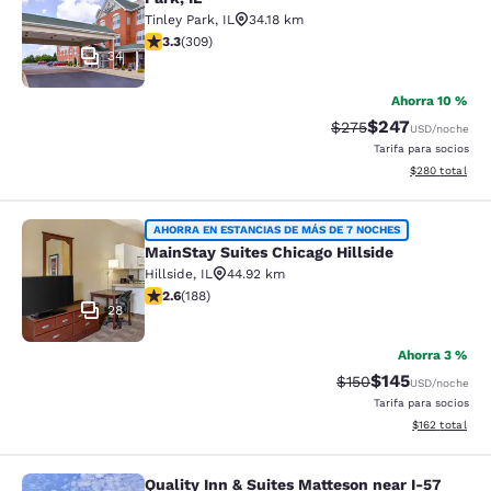
Tinley Park
,
IL
34.18 km
calificación de 3.33 estrellas. Bueno. 309 reseñas
3.3
(
309
)
34
Ahorra 10 %
$247
Precio tachado:
Precio con desc
$275
USD
/noche
Tarifa para socios
Ver detalles de
$280
total
MainStay Suites Chicago Hillside
AHORRA EN ESTANCIAS DE MÁS DE 7 NOCHES
MainStay Suites Chicago Hillside
Hillside
,
IL
44.92 km
calificación de 2.63 estrellas. Feria. 188 reseñas
2.6
(
188
)
28
Ahorra 3 %
$145
Precio tachado:
Precio con desc
$150
USD
/noche
Tarifa para socios
Ver detalles d
$162
total
Quality Inn & Suites Matteson near I-57