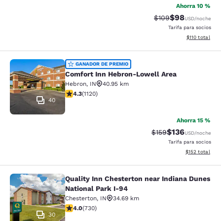
Ahorra 10 %
$98
Precio tachado:
Precio con des
$109
USD
/noche
Tarifa para socios
Ver detalles d
$110
total
Comfort Inn Hebron-Lowell Area
GANADOR DE PREMIO
Comfort Inn Hebron-Lowell Area
Hebron
,
IN
40.95 km
calificación de 4.3 estrellas. Excelente. 1120 reseñas
4.3
(
1120
)
40
Ahorra 15 %
$136
Precio tachado:
Precio con desc
$159
USD
/noche
Tarifa para socios
Ver detalles d
$152
total
Quality Inn Chesterton near Indiana Dunes
Quality Inn Chesterton near Indiana
National Park I-94
Chesterton
,
IN
34.69 km
calificación de 4.04 estrellas. Muy bueno. 730 reseñas
4.0
(
730
)
30