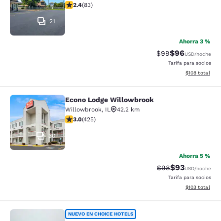
calificación de 2.35 estrellas. Feria. 83 reseñas
2.4
(
83
)
21
Ahorra 3 %
$96
Precio tachado:
Precio con des
$99
USD
/noche
Tarifa para socios
Ver detalles d
$108
total
Econo Lodge Willowbrook
Econo Lodge Willowbrook
Willowbrook
,
IL
42.2 km
calificación de 3 estrellas. Feria. 425 reseñas
3.0
(
425
)
30
Ahorra 5 %
$93
Precio tachado:
Precio con des
$98
USD
/noche
Tarifa para socios
Ver detalles d
$103
total
Econo Lodge Inn & Suites
NUEVO EN CHOICE HOTELS