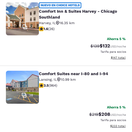
Comfort Inn & Suites Harvey - Chic
NUEVO EN CHOICE HOTELS
Comfort Inn & Suites Harvey - Chicago
Southland
Harvey
,
IL
16.35 km
17
calificación de 1.65 estrellas. Feria. 26 reseñas
1.6
(
26
)
Ahorra 5 %
$132
Precio tachado:
Precio con desc
$139
USD
/noche
Tarifa para socios
Ver detalles d
$147
total
Comfort Suites near I-80 and I-94
Comfort Suites near I-80 and I-94
Lansing
,
IL
10.99 km
calificación de 3.51 estrellas. Bueno. 964 reseñas
3.5
(
964
)
38
Ahorra 5 %
$208
Precio tachado:
Precio con desc
$219
USD
/noche
Tarifa para socios
Ver detalles de
$233
total