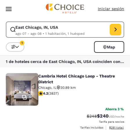
Carga completa
Pasar A Contenido Principal
Iniciar sesión
East Chicago, IN, USA
Modificar la búsqueda de East Chicago, IN, USA. Fecha de check-in ago
ago 07 - ago 08
•
1 habitación, 1 huésped
1
Map
Ordenar y filtrar
1 filtro seleccionado actualmente
1 de hoteles cerca de East Chicago, IN, USA coinciden con tus filtros
Cambria Hotel Chicago Loop - Theatre
Cambria Hotel Chicago Loop - Theatr
District
Chicago
,
IL
30.89 km
calificación de 4.21 estrellas. Excelente. 3837 reseñas
4.2
(
3837
)
51
Ahorra 3 %
$240
Precio tachado:
Precio con desc
$248
USD
/noche
Tarifa para socios
Ver detalles d
Tarifas incluidas
$281
total