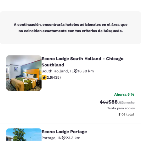
A continuación, encontrarás hoteles adicionales en el área que
no coinciden exactamente con tus criterios de búsqueda.
Econo Lodge South Holland - Chicago
Econo Lodge South Holland - Chica
Southland
South Holland
,
IL
16.38 km
calificación de 2.47 estrellas. Feria. 435 reseñas
2.5
(
435
)
27
Ahorra 5 %
$88
Precio tachado:
Precio con des
$93
USD
/noche
Tarifa para socios
Ver detalles d
$106
total
Econo Lodge Portage
Econo Lodge Portage
Portage
,
IN
23.3 km