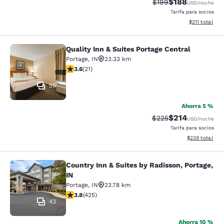
$188
Precio tachado:
Precio con desc
$199
USD
/noche
Tarifa para socios
Ver detalles d
$211
total
Quality Inn & Suites Portage Central
Quality Inn & Suites Portage Central
Portage
,
IN
23.33 km
calificación de 3.62 estrellas. Bueno. 21 reseñas
3.6
(
21
)
55
Ahorra 5 %
$214
Precio tachado:
Precio con desc
$225
USD
/noche
Tarifa para socios
Ver detalles de
$239
total
Country Inn & Suites by Radisson, Portage,
Country Inn & Suites by Radisson, Po
IN
Portage
,
IN
23.78 km
calificación de 3.79 estrellas. Bueno. 425 reseñas
3.8
(
425
)
43
Ahorra 10 %