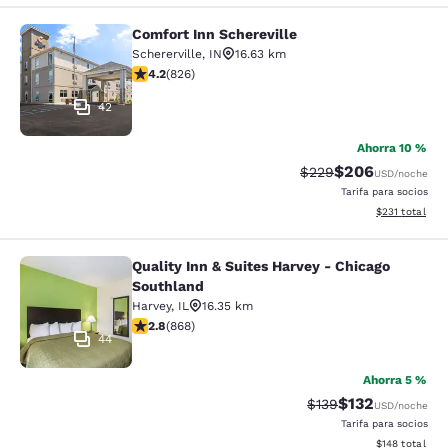
Comfort Inn Schereville
Comfort Inn Schereville
Schererville
,
IN
16.63 km
calificación de 4.18 estrellas. Muy bueno. 826 reseñas
4.2
(
826
)
42
Ahorra 10 %
$206
Precio tachado:
Precio con desc
$229
USD
/noche
Tarifa para socios
Ver detalles d
$231
total
Quality Inn & Suites Harvey - Chicago
Quality Inn & Suites Harvey - Chica
Southland
Harvey
,
IL
16.35 km
calificación de 2.82 estrellas. Feria. 868 reseñas
2.8
(
868
)
44
Ahorra 5 %
$132
Precio tachado:
Precio con desc
$139
USD
/noche
Tarifa para socios
Ver detalles d
$148
total