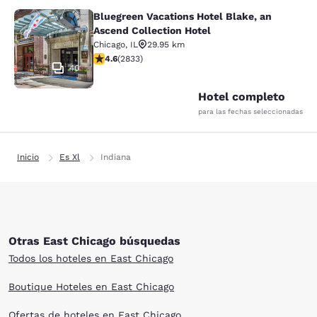
Bluegreen Vacations Hotel Blake, an
Bluegreen Vacations Hotel Blake, an
Ascend Collection Hotel
Chicago
,
IL
29.95 km
calificación de 4.59 estrellas. Excelente. 2833 reseña
4.6
(
2833
)
40
Hotel completo
para las fechas seleccionadas
Inicio
Es Xl
Indiana
Otras East Chicago búsquedas
Todos los hoteles en East Chicago
Boutique Hoteles en East Chicago
Ofertas de hoteles en East Chicago