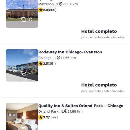
Quality Inn & Suites Matteson near 
Matteson
,
IL
27.67 km
calificación de 2.87 estrellas. Feria. 809 reseñas
2.9
(
809
)
32
Hotel completo
para las fechas seleccionadas
Rodeway Inn Chicago-Evanston
Rodeway Inn Chicago-Evanston
Chicago
,
IL
44.66 km
calificación de 3.47 estrellas. Bueno. 351 reseñas
3.5
(
351
)
20
Hotel completo
para las fechas seleccionadas
Quality Inn & Suites Orland Park - Chicago
Quality Inn & Suites Orland Park - 
Orland Park
,
IL
31.89 km
calificación de 3.22 estrellas. Bueno. 1697 reseñas
3.2
(
1697
)
48