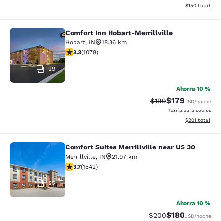
Ver detalles d
$150
total
Comfort Inn Hobart-Merrillville
Comfort Inn Hobart-Merrillville
Hobart
,
IN
18.86 km
calificación de 3.28 estrellas. Bueno. 1078 reseñas
3.3
(
1078
)
29
Ahorra 10 %
$179
Precio tachado:
Precio con desc
$199
USD
/noche
Tarifa para socios
Ver detalles d
$201
total
Comfort Suites Merrillville near US 30
Comfort Suites Merrillville near US 
Merrillville
,
IN
21.97 km
calificación de 3.7 estrellas. Bueno. 1542 reseñas
3.7
(
1542
)
35
Ahorra 10 %
$180
Precio tachado:
Precio con desc
$200
USD
/noche