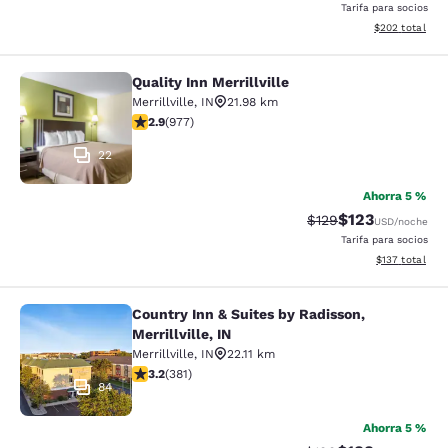
Tarifa para socios
Ver detalles de
$202
total
Quality Inn Merrillville
Quality Inn Merrillville
Merrillville
,
IN
21.98 km
calificación de 2.9 estrellas. Feria. 977 reseñas
2.9
(
977
)
22
Ahorra 5 %
$123
Precio tachado:
Precio con desc
$129
USD
/noche
Tarifa para socios
Ver detalles d
$137
total
Country Inn & Suites by Radisson,
Country Inn & Suites by Radisson, Mer
Merrillville, IN
Merrillville
,
IN
22.11 km
calificación de 3.18 estrellas. Bueno. 381 reseñas
3.2
(
381
)
84
Ahorra 5 %