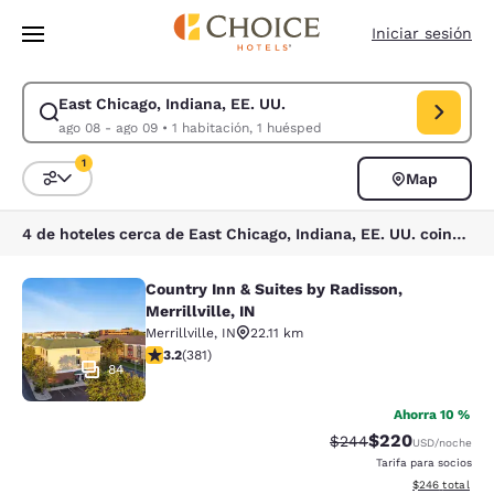
Carga completa
Pasar A Contenido Principal
Iniciar sesión
East Chicago, Indiana, EE. UU.
Modificar la búsqueda de East Chicago, Indiana, EE. UU.. Fecha de che
ago 08 - ago 09
•
1 habitación, 1 huésped
1
Map
Ordenar y filtrar
1 filtro seleccionado actualmente
4 de hoteles cerca de East Chicago, Indiana, EE. UU. coinciden con tus filtros
Country Inn & Suites by Radisson,
Country Inn & Suites by Radisson, Mer
Merrillville, IN
Merrillville
,
IN
22.11 km
calificación de 3.18 estrellas. Bueno. 381 reseñas
3.2
(
381
)
84
Ahorra 10 %
$220
Precio tachado:
Precio con desc
$244
USD
/noche
Tarifa para socios
Ver detalles de
$246
total