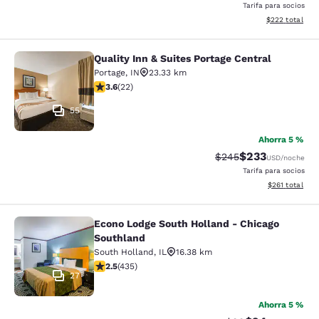
Tarifa para socios
Ver detalles de
$222
total
Quality Inn & Suites Portage Central
Quality Inn & Suites Portage Central
Portage
,
IN
23.33 km
calificación de 3.64 estrellas. Bueno. 22 reseñas
3.6
(
22
)
55
Ahorra 5 %
$233
Precio tachado:
Precio con desc
$245
USD
/noche
Tarifa para socios
Ver detalles d
$261
total
Econo Lodge South Holland - Chicago
Econo Lodge South Holland - Chica
Southland
South Holland
,
IL
16.38 km
calificación de 2.47 estrellas. Feria. 435 reseñas
2.5
(
435
)
27
Ahorra 5 %