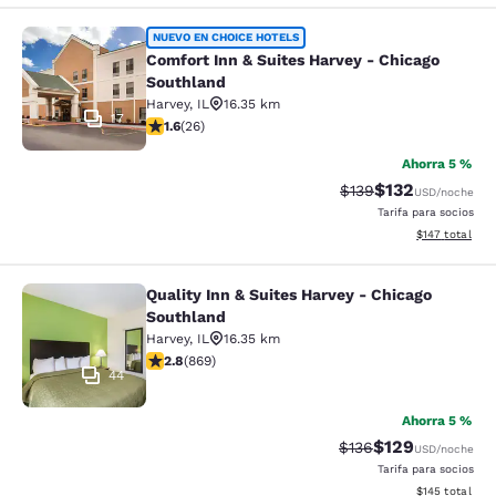
Comfort Inn & Suites Harvey - Chic
NUEVO EN CHOICE HOTELS
Comfort Inn & Suites Harvey - Chicago
Southland
Harvey
,
IL
16.35 km
17
calificación de 1.65 estrellas. Feria. 26 reseñas
1.6
(
26
)
Ahorra 5 %
$132
Precio tachado:
Precio con desc
$139
USD
/noche
Tarifa para socios
Ver detalles d
$147
total
Quality Inn & Suites Harvey - Chicago
Quality Inn & Suites Harvey - Chica
Southland
Harvey
,
IL
16.35 km
calificación de 2.82 estrellas. Feria. 869 reseñas
2.8
(
869
)
44
Ahorra 5 %
$129
Precio tachado:
Precio con desc
$136
USD
/noche
Tarifa para socios
Ver detalles d
$145
total