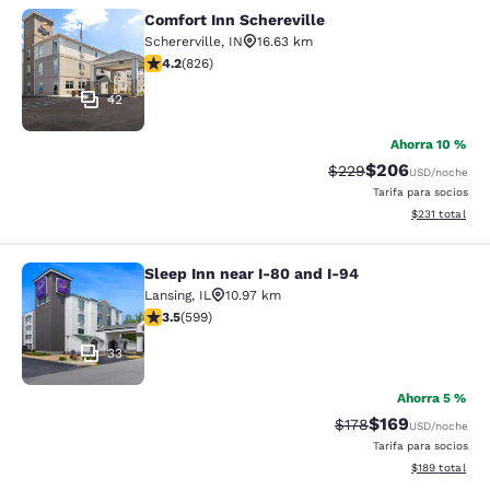
Comfort Inn Schereville
Comfort Inn Schereville
Schererville
,
IN
16.63 km
calificación de 4.18 estrellas. Muy bueno. 826 reseñas
4.2
(
826
)
42
Ahorra 10 %
$206
Precio tachado:
Precio con desc
$229
USD
/noche
Tarifa para socios
Ver detalles d
$231
total
Sleep Inn near I-80 and I-94
Sleep Inn near I-80 and I-94
Lansing
,
IL
10.97 km
calificación de 3.54 estrellas. Bueno. 599 reseñas
3.5
(
599
)
33
Ahorra 5 %
$169
Precio tachado:
Precio con desc
$178
USD
/noche
Tarifa para socios
Ver detalles d
$189
total