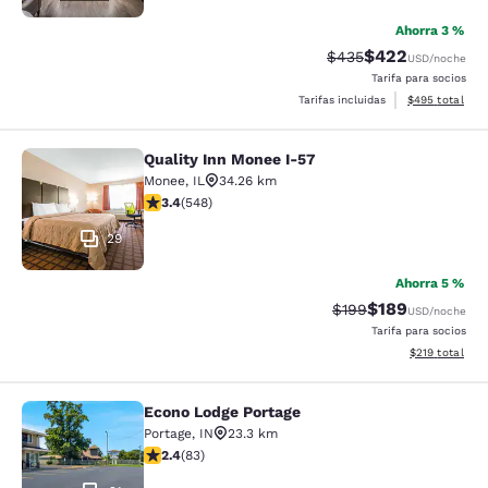
Ahorra 3 %
$422
Precio tachado:
Precio con desc
$435
USD
/noche
Tarifa para socios
Ver detalles de
Tarifas incluidas
$495
total
Quality Inn Monee I-57
Quality Inn Monee I-57
Monee
,
IL
34.26 km
calificación de 3.43 estrellas. Bueno. 548 reseñas
3.4
(
548
)
29
Ahorra 5 %
$189
Precio tachado:
Precio con desc
$199
USD
/noche
Tarifa para socios
Ver detalles d
$219
total
Econo Lodge Portage
Econo Lodge Portage
Portage
,
IN
23.3 km
calificación de 2.35 estrellas. Feria. 83 reseñas
2.4
(
83
)