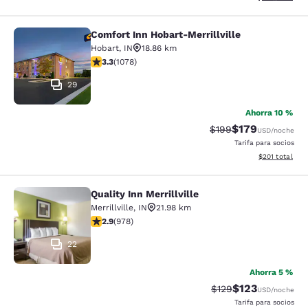
Comfort Inn Hobart-Merrillville
Comfort Inn Hobart-Merrillville
Hobart
,
IN
18.86 km
calificación de 3.28 estrellas. Bueno. 1078 reseñas
3.3
(
1078
)
29
Ahorra 10 %
$179
Precio tachado:
Precio con desc
$199
USD
/noche
Tarifa para socios
Ver detalles d
$201
total
Quality Inn Merrillville
Quality Inn Merrillville
Merrillville
,
IN
21.98 km
calificación de 2.9 estrellas. Feria. 978 reseñas
2.9
(
978
)
22
Ahorra 5 %
$123
Precio tachado:
Precio con desc
$129
USD
/noche
Tarifa para socios