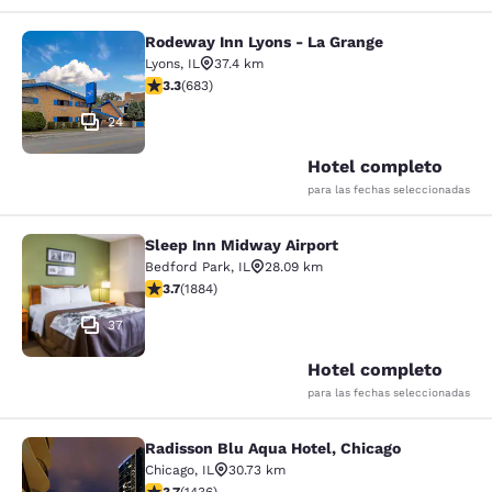
Rodeway Inn Lyons - La Grange
Rodeway Inn Lyons - La Grange
Lyons
,
IL
37.4 km
calificación de 3.33 estrellas. Bueno. 683 reseñas
3.3
(
683
)
24
Hotel completo
para las fechas seleccionadas
Sleep Inn Midway Airport
Sleep Inn Midway Airport
Bedford Park
,
IL
28.09 km
calificación de 3.71 estrellas. Bueno. 1884 reseñas
3.7
(
1884
)
37
Hotel completo
para las fechas seleccionadas
Radisson Blu Aqua Hotel, Chicago
Radisson Blu Aqua Hotel, Chicago
Chicago
,
IL
30.73 km
calificación de 3.66 estrellas. Bueno. 1436 reseñas