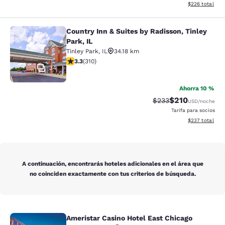
Ver detalles de
$226
total
Country Inn & Suites by Radisson, Tinley
Country Inn & Suites by Radisson, Ti
Park, IL
Tinley Park
,
IL
34.18 km
calificación de 3.32 estrellas. Bueno. 310 reseñas
3.3
(
310
)
34
Ahorra 10 %
$210
Precio tachado:
Precio con desc
$233
USD
/noche
Tarifa para socios
Ver detalles de
$237
total
A continuación, encontrarás hoteles adicionales en el área que
no coinciden exactamente con tus criterios de búsqueda.
Ameristar Casino Hotel East Chicago
Ameristar Casino Hotel East Chicag