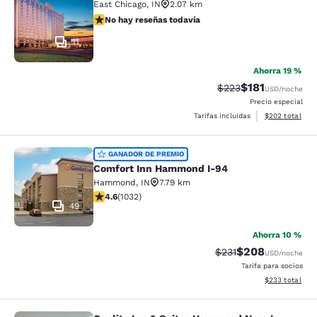
East Chicago
,
IN
2.07 km
No hay reseñas todavía
No hay reseñas todavía
11
Ahorra 19 %
$181
Precio tachado:
Precio con des
$223
USD
/noche
Precio especial
Ver detalles de
Tarifas incluidas
$202
total
Comfort Inn Hammond I-94
GANADOR DE PREMIO
Comfort Inn Hammond I-94
Hammond
,
IN
7.79 km
calificación de 4.56 estrellas. Excelente. 1032 reseñas
4.6
(
1032
)
49
Ahorra 10 %
$208
Precio tachado:
Precio con desc
$231
USD
/noche
Tarifa para socios
Ver detalles de
$233
total