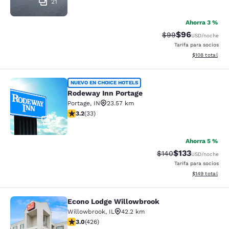
21
Ahorra 3 %
$96
Precio tachado:
Precio con des
$99
USD
/noche
Tarifa para socios
Ver detalles d
$108
total
Rodeway Inn Portage
NUEVO EN CHOICE HOTELS
Rodeway Inn Portage
Portage
,
IN
23.57 km
calificación de 3.18 estrellas. Bueno. 33 reseñas
3.2
(
33
)
2
Ahorra 5 %
$133
Precio tachado:
Precio con desc
$140
USD
/noche
Tarifa para socios
Ver detalles d
$149
total
Econo Lodge Willowbrook
Econo Lodge Willowbrook
Willowbrook
,
IL
42.2 km
calificación de 2.99 estrellas. Feria. 426 reseñas
3.0
(
426
)