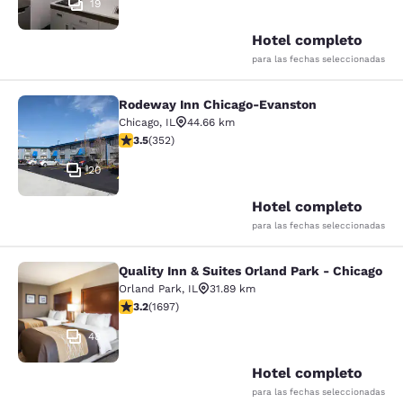
19
Hotel completo
para las fechas seleccionadas
Rodeway Inn Chicago-Evanston
Rodeway Inn Chicago-Evanston
Chicago
,
IL
44.66 km
calificación de 3.47 estrellas. Bueno. 352 reseñas
3.5
(
352
)
20
Hotel completo
para las fechas seleccionadas
Quality Inn & Suites Orland Park - Chicago
Quality Inn & Suites Orland Park - 
Orland Park
,
IL
31.89 km
calificación de 3.22 estrellas. Bueno. 1697 reseñas
3.2
(
1697
)
48
Hotel completo
para las fechas seleccionadas