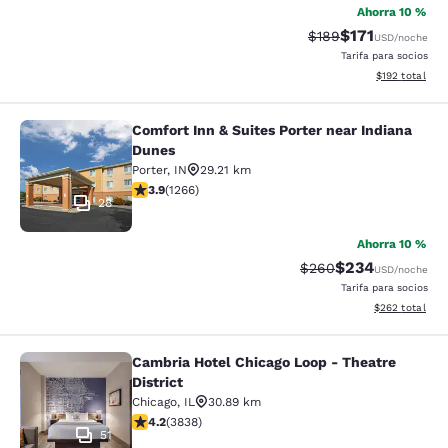
Ahorra 10 %
$171
Precio tachado:
Precio con des
$189
USD
/noche
Tarifa para socios
Ver detalles d
$192
total
Comfort Inn & Suites Porter near Indiana
Comfort Inn & Suites Porter near In
Dunes
Porter
,
IN
29.21 km
calificación de 3.91 estrellas. Bueno. 1266 reseñas
3.9
(
1266
)
28
Ahorra 10 %
$234
Precio tachado:
Precio con desc
$260
USD
/noche
Tarifa para socios
Ver detalles de
$262
total
Cambria Hotel Chicago Loop - Theatre
Cambria Hotel Chicago Loop - Theatr
District
Chicago
,
IL
30.89 km
calificación de 4.21 estrellas. Excelente. 3838 reseñas
4.2
(
3838
)
51