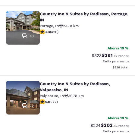
Country Inn & Suites by Radisson, Portage,
Country Inn & Suites by Radisson, Po
IN
Portage
,
IN
23.78 km
calificación de 3.79 estrellas. Bueno. 426 reseñas
3.8
(
426
)
43
Ahorra 10 %
$291
Precio tachado:
Precio con desc
$323
USD
/noche
Tarifa para socios
Ver detalles de
$326
total
Country Inn & Suites by Radisson,
Country Inn & Suites by Radisson, Va
Valparaiso, IN
Valparaiso
,
IN
39.78 km
calificación de 4.14 estrellas. Muy bueno. 277 reseñas
4.1
(
277
)
22
Ahorra 10 %
$202
Precio tachado:
Precio con desc
$224
USD
/noche
Tarifa para socios