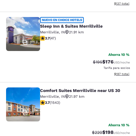
Ver detalles d
$137
total
Sleep Inn & Suites Merrillville
NUEVO EN CHOICE HOTELS
Sleep Inn & Suites Merrillville
Merrillville
,
IN
21.91 km
calificación de 3.68 estrellas. Bueno. 47 reseñas
3.7
(
47
)
37
Ahorra 10 %
$176
Precio tachado:
Precio con desc
$195
USD
/noche
Tarifa para socios
Ver detalles d
$197
total
Comfort Suites Merrillville near US 30
Comfort Suites Merrillville near US 
Merrillville
,
IN
21.97 km
calificación de 3.7 estrellas. Bueno. 1543 reseñas
3.7
(
1543
)
35
Ahorra 10 %
$198
Precio tachado:
Precio con desc
$220
USD
/noche