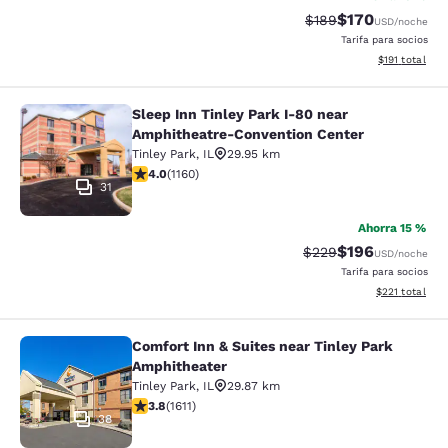
$170
Precio tachado:
Precio con desc
$189
USD
/noche
Tarifa para socios
Ver detalles d
$191
total
Sleep Inn Tinley Park I-80 near
Sleep Inn Tinley Park I-80 near Am
Amphitheatre-Convention Center
Tinley Park
,
IL
29.95 km
calificación de 4.01 estrellas. Muy bueno. 1160 reseñas
4.0
(
1160
)
31
Ahorra 15 %
$196
Precio tachado:
Precio con desc
$229
USD
/noche
Tarifa para socios
Ver detalles d
$221
total
Comfort Inn & Suites near Tinley Park
Comfort Inn & Suites near Tinley P
Amphitheater
Tinley Park
,
IL
29.87 km
calificación de 3.8 estrellas. Bueno. 1611 reseñas
3.8
(
1611
)
38