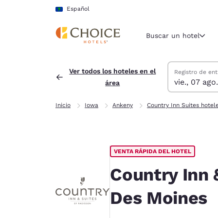
Carga completa
Pasar A Contenido Principal
Español
Buscar un hotel
Buscar hoteles
viernes, 7 de a
sábado, 8 de a
sábado, 8 de a
viernes, 7 de 
Ver todos los hoteles en el
Registro de ent
vie., 07 ago.
área
Región y ubicac
América La
Inicio
Iowa
Ankeny
Country Inn Suites hotel
Español
Selecciona t
América
VENTA RÁPIDA DEL HOTEL
United Sta
English
Country Inn 
América L
Des Moines
Português