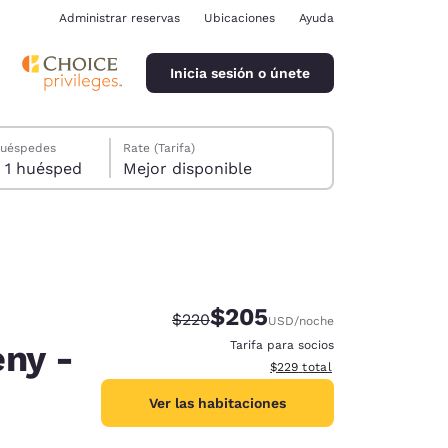
Administrar reservas
Ubicaciones
Ayuda
Inicia sesión o únete
huéspedes
Rate (Tarifa)
1 habitación, 1 huésped
Mejor disponible
$205
Precio tachado:
Precio con descuento:
$220
USD
/noche
ina
eny -
Tarifa para socios
Ver detalles del total estimad
$229
total
Ver las habitaciones