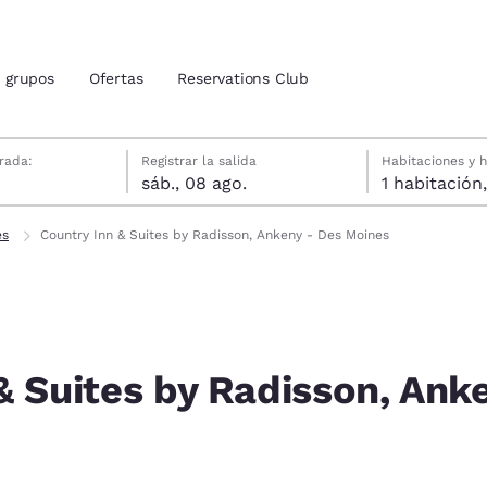
grupos
Ofertas
Reservations Club
gosto
gosto
gosto fecha de check-out seleccionada
agosto fecha de check-in seleccionada
rada:
Registrar la salida
Habitaciones y 
sáb., 08 ago.
ión actuales
tina
es
Country Inn & Suites by Radisson, Ankeny - Des Moines
u idioma preferido
tes
Estados Unidos
América Lat
Español
Español
& Suites by Radisson, Ank
atina
Latin America
Canada
English
English