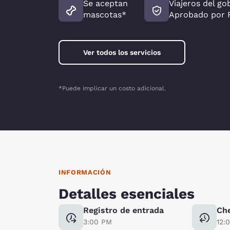
Se aceptan
Viajeros del go
mascotas*
Aprobado por
Ver todos los servicios
*Puede implicar un costo adicional.
INFORMACIÓN
Detalles esenciales
Registro de entrada
Ch
3:00 PM
12: