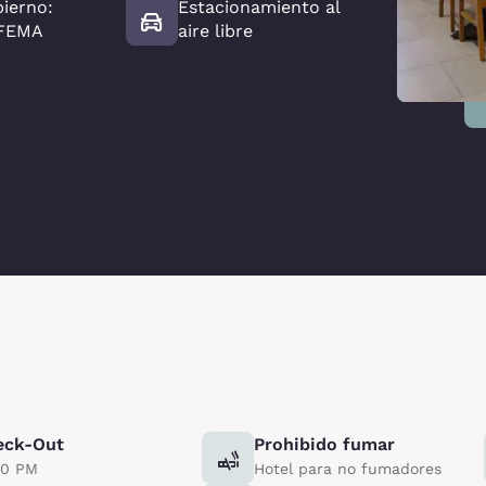
bierno:
Estacionamiento al
 FEMA
aire libre
eck-Out
Prohibido fumar
00 PM
Hotel para no fumadores