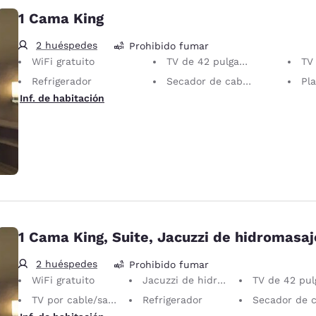
1 Cama King
2 huéspedes
Prohibido fumar
WiFi gratuito
TV de 42 pulgadas
TV p
Refrigerador
Secador de cabello
Planc
Inf. de habitación
1 Cama King, Suite, Jacuzzi de hidromasaj
2 huéspedes
Prohibido fumar
WiFi gratuito
Jacuzzi de hidromasaje
TV de 42 pulga
TV por cable/satelital
Refrigerador
Secador de cab