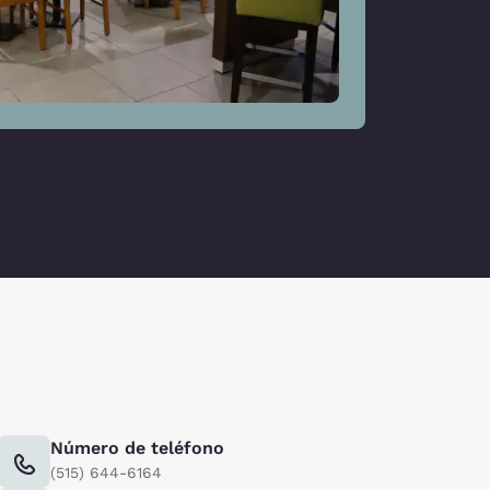
Número de teléfono
(515) 644-6164