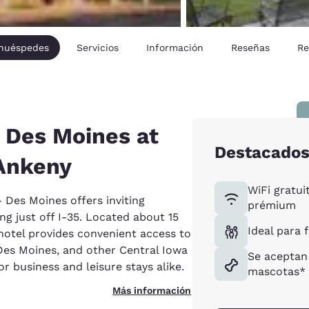
 huéspedes
Servicios
Información
Reseñas
Re
 Des Moines at
Destacado
 Ankeny
WiFi gratui
 Des Moines offers inviting
prémium
g just off I-35. Located about 15
Ideal para 
otel provides convenient access to
Des Moines, and other Central Iowa
Se aceptan
or business and leisure stays alike.
mascotas*
Más información