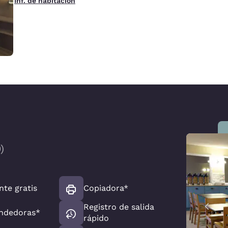
Inf. de habitación
0
)
nte gratis
Copiadora*
Registro de salida
ndedoras*
rápido