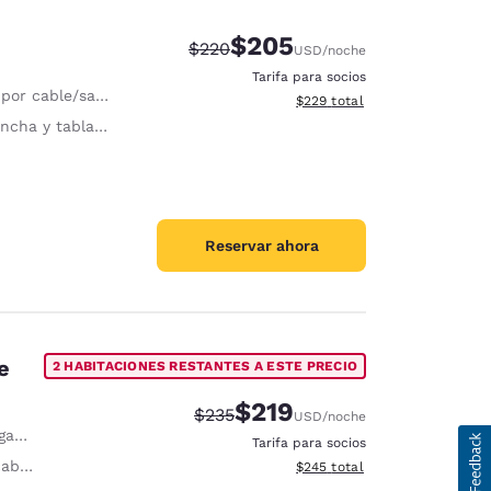
$205
Precio tachado:
Precio con descuento:
$220
USD
/noche
Tarifa para socios
or cable/satelital
Ver detalles del total estimad
$229
total
ha y tabla de planchar
Reservar ahora
e
2 HABITACIONES RESTANTES A ESTE PRECIO
$219
Precio tachado:
Precio con descuento:
$235
USD
/noche
das
Tarifa para socios
ello
Ver detalles del total estimad
$245
total