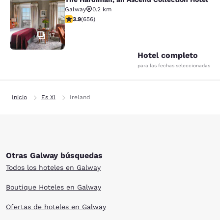
The Hardiman, an Ascend Collection
Galway
0.2 km
calificación de 3.88 estrellas. Bueno. 656 reseñas
3.9
(
656
)
17
Hotel completo
para las fechas seleccionadas
Inicio
Es Xl
Ireland
Otras Galway búsquedas
Todos los hoteles en Galway
Boutique Hoteles en Galway
Ofertas de hoteles en Galway