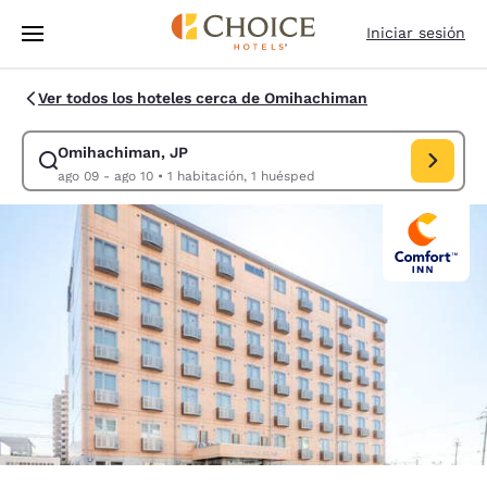
Carga completa
Pasar A Contenido Principal
Iniciar sesión
Ver todos los hoteles cerca de Omihachiman
Omihachiman, JP
Modificar la búsqueda de Omihachiman, JP. Fecha de
ago 09 - ago 10
•
1 habitación, 1 huésped