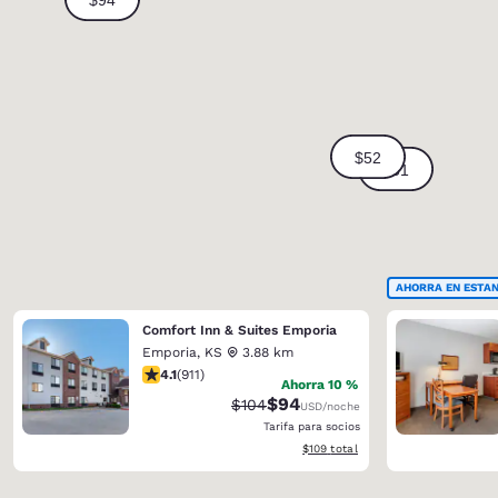
AHORRA EN ESTAN
Comfort Inn & Suites Emporia
Emporia
,
KS
3.88 km
calificación de 4.1 estrellas. Muy bueno. 911 reseñas
4.1
(
911
)
Ahorra 10 %
$94
Precio tachado:
Precio con descuento:
$104
USD
/noche
Tarifa para socios
Ver detalles del total estimado
$109
total