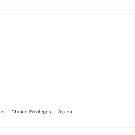
México
Mexico
Español
English
nd
Germany
España
English
Español
France
France
Français
English
Italia
Italy
Italiano
English
ngdom
as
Choice Privileges
Ayuda
India
New Zealan
English
English