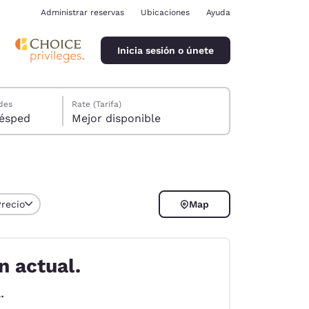
Administrar reservas
Ubicaciones
Ayuda
Inicia sesión o únete
des
Rate (Tarifa)
ión, 1 huésped
Mejor disponible
Precio
Map
ina
n actual.
.