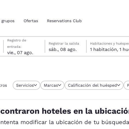
grupos
Ofertas
Reservations Club
viernes, 7 de agosto
sábado, 8 de agosto
sábado, 8 de agosto fecha de check-out seleccionada
viernes, 7 de agosto fecha de check-in seleccionada
Registro de
Registrar la salida
Habitaciones y huéspe
entrada:
sáb., 08 ago.
1 habitac
ión actuales
vie., 07 ago.
tina
u idioma preferido
tros
Servicios
Marcas
Calificación del huésped
tes
Estados Unidos
América Lat
Español
Español
contraron hoteles en la ubicació
atina
Latin America
Canada
English
English
Intenta modificar la ubicación de tu búsqueda