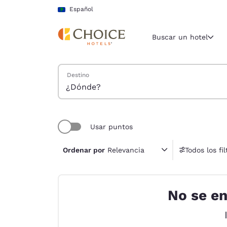
Carga completa
Pasar A Contenido Principal
Español
Buscar un hotel
Buscar hoteles
Destino
Región y ubicac
América La
Español
Selecciona t
Usar puntos
América
Ordenar por
Relevancia
Todos los fil
United Sta
English
No se en
América L
Português