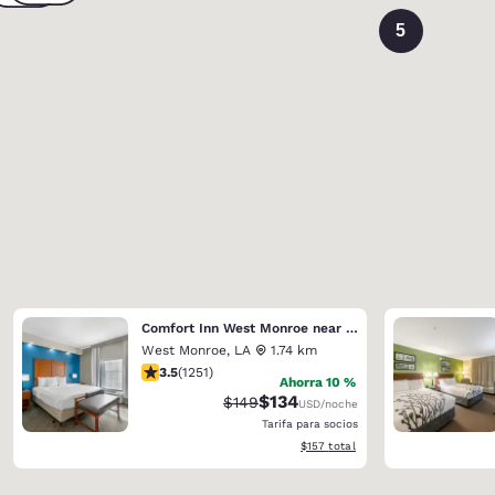
5
Comfort Inn West Monroe near Sports & Events Center
West Monroe
,
LA
1.74 km
calificación de 3.55 estrellas. Bueno. 1251 reseñas
3.5
(
1251
)
Ahorra 10 %
$134
Precio tachado:
Precio con descuento:
$149
USD
/noche
Tarifa para socios
Ver detalles del total estimado
$157
total