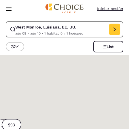
Carga completa
Pasar A Contenido Principal
Iniciar sesión
West Monroe, Luisiana, EE. UU.
Modificar la búsqueda de West Monroe, Luisiana, EE. UU.. Fecha de che
ago 09 - ago 10
•
1 habitación, 1 huésped
List
Ordenar y filtrar
0