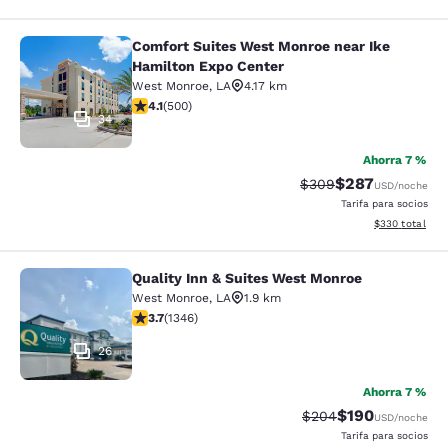
Comfort Suites West Monroe near Ike
Comfort Suites West Monroe near I
Hamilton Expo Center
West Monroe
,
LA
4.17 km
calificación de 4.14 estrellas. Muy bueno. 500 reseñas
4.1
(
500
)
34
Ahorra 7 %
$287
Precio tachado:
Precio con desc
$309
USD
/noche
Tarifa para socios
Ver detalles de
$330
total
Quality Inn & Suites West Monroe
Quality Inn & Suites West Monroe
West Monroe
,
LA
1.9 km
calificación de 3.71 estrellas. Bueno. 1346 reseñas
3.7
(
1346
)
26
Ahorra 7 %
$190
Precio tachado:
Precio con desc
$204
USD
/noche
Tarifa para socios