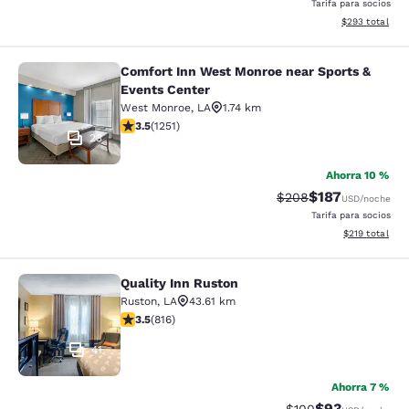
Tarifa para socios
Ver detalles de
$293
total
Comfort Inn West Monroe near Sports &
Comfort Inn West Monroe near Spor
Events Center
West Monroe
,
LA
1.74 km
calificación de 3.55 estrellas. Bueno. 1251 reseñas
3.5
(
1251
)
23
Ahorra 10 %
$187
Precio tachado:
Precio con desc
$208
USD
/noche
Tarifa para socios
Ver detalles d
$219
total
Quality Inn Ruston
Quality Inn Ruston
Ruston
,
LA
43.61 km
calificación de 3.53 estrellas. Bueno. 816 reseñas
3.5
(
816
)
41
Ahorra 7 %
$93
Precio tachado:
Precio con des