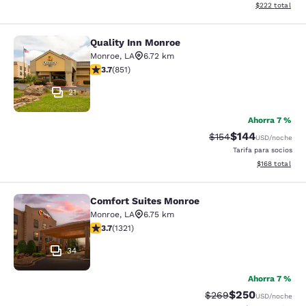
Ver detalles de
$222
total
Quality Inn Monroe
Quality Inn Monroe
Monroe
,
LA
6.72 km
calificación de 3.71 estrellas. Bueno. 851 reseñas
3.7
(
851
)
21
Ahorra 7 %
$144
Precio tachado:
Precio con desc
$154
USD
/noche
Tarifa para socios
Ver detalles d
$168
total
Comfort Suites Monroe
Comfort Suites Monroe
Monroe
,
LA
6.75 km
calificación de 3.69 estrellas. Bueno. 1321 reseñas
3.7
(
1321
)
34
Ahorra 7 %
$250
Precio tachado:
Precio con desc
$269
USD
/noche