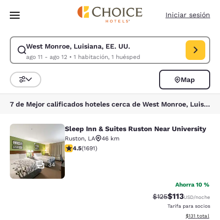
Carga completa
Pasar A Contenido Principal
Iniciar sesión
West Monroe, Luisiana, EE. UU.
Modificar la búsqueda de West Monroe, Luisiana, EE. UU.. Fecha de che
ago 11 - ago 12
•
1 habitación, 1 huésped
Map
Ordenar y filtrar
7 de Mejor calificados hoteles cerca de West Monroe, Luisiana, EE. UU.
Sleep Inn & Suites Ruston Near University
Sleep Inn & Suites Ruston Near Univ
Ruston
,
LA
46 km
calificación de 4.49 estrellas. Excelente. 1691 reseñas
4.5
(
1691
)
34
Ahorra 10 %
$113
Precio tachado:
Precio con des
$125
USD
/noche
Tarifa para socios
Ver detalles d
$131
total