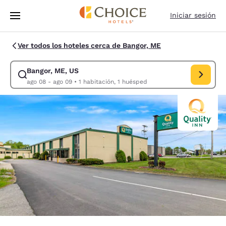
Carga completa
Pasar A Contenido Principal
Iniciar sesión
Ver todos los hoteles cerca de Bangor, ME
Bangor, ME, US
Modificar la búsqueda de Bangor, ME, US. Fecha de check-in ago 08, F
ago 08 - ago 09
•
1 habitación, 1 huésped