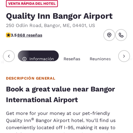
VENTA RÁPIDA DEL HOTEL
Quality Inn Bangor Airport
250 Odlin Road
,
Bangor
,
ME
,
04401
,
US
calificación de 3.51 estrellas. Bueno.
3.5
868 reseñas
ipción
Información
Reseñas
Reuniones
Paque
al
DESCRIPCIÓN GENERAL
Book a great value near Bangor
International Airport
Get more for your money at our pet-friendly
®
Quality Inn
Bangor Airport hotel. You'll find us
conveniently located off I-95, making it easy to