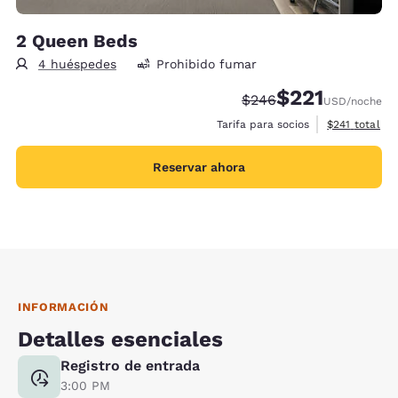
2 Queen Beds
4 huéspedes
Prohibido fumar
$221
Precio tachado:
Precio con descu
$246
USD
/noche
Ver detalles 
Tarifa para socios
$241
total
Reservar ahora
INFORMACIÓN
Detalles esenciales
Registro de entrada
3:00 PM