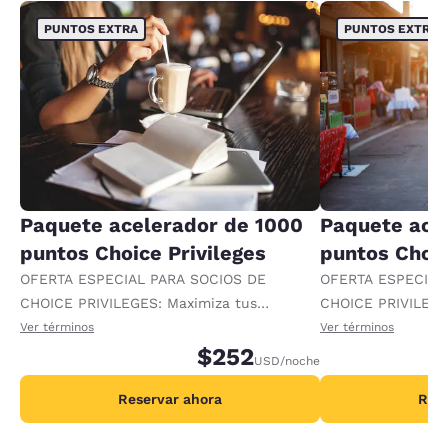
PUNTOS EXTRA
PUNTOS EXTRA
Paquete acelerador de 1000
Paquete ace
puntos Choice Privileges
puntos Choic
OFERTA ESPECIAL PARA SOCIOS DE
OFERTA ESPECIAL
CHOICE PRIVILEGES: Maximiza tus
CHOICE PRIVILEGE
recompensas al recibir 1000 puntos
recompensas al re
Ver términos
Ver términos
adicionales por noche.
$252
adicionales por no
USD
/noche
Reservar ahora
Rese