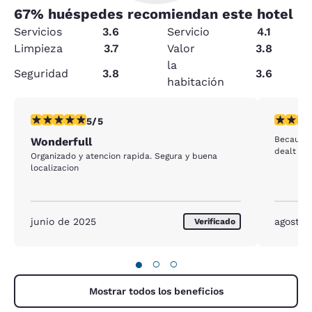
67
% huéspedes recomiendan este hotel
Servicios
3.6
Servicio
4.1
Limpieza
3.7
Valor
3.8
la
Seguridad
3.8
3.6
habitación
calificación de 5 estrellas. Excepcional. 1 reseña
calificac
5/5
Because 
Wonderfull
dealt wi
Organizado y atencion rapida. Segura y buena
localizacion
junio de 2025
agosto 
Verificado
●
○
○
Mostrar todos los beneficios