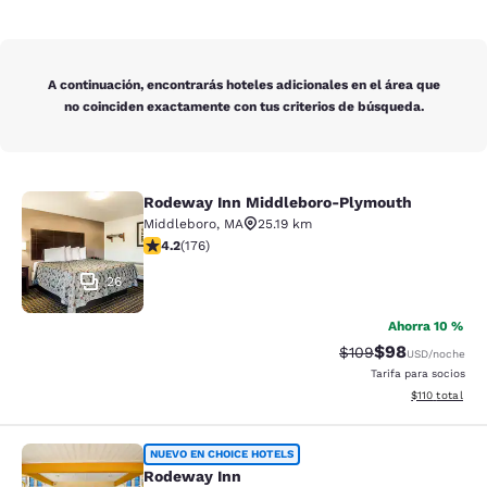
A continuación, encontrarás hoteles adicionales en el área que
no coinciden exactamente con tus criterios de búsqueda.
Rodeway Inn Middleboro-Plymouth
Rodeway Inn Middleboro-Plymouth
Middleboro
,
MA
25.19 km
calificación de 4.16 estrellas. Muy bueno. 176 reseñas
4.2
(
176
)
26
Ahorra 10 %
$98
Precio tachado:
Precio con des
$109
USD
/noche
Tarifa para socios
Ver detalles d
$110
total
Rodeway Inn
NUEVO EN CHOICE HOTELS
Rodeway Inn