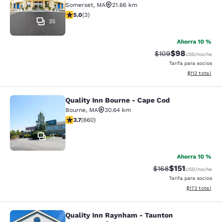
Somerset
,
MA
21.66 km
calificación de 5 estrellas. Excepcional. 3 reseñas
5.0
(
3
)
35
Ahorra 10 %
$98
Precio tachado:
Precio con des
$109
USD
/noche
Tarifa para socios
Ver detalles d
$112
total
Quality Inn Bourne - Cape Cod
Quality Inn Bourne - Cape Cod
Bourne
,
MA
30.64 km
calificación de 3.68 estrellas. Bueno. 660 reseñas
3.7
(
660
)
15
Ahorra 10 %
$151
Precio tachado:
Precio con des
$168
USD
/noche
Tarifa para socios
Ver detalles d
$173
total
Quality Inn Raynham - Taunton
Quality Inn Raynham - Taunton