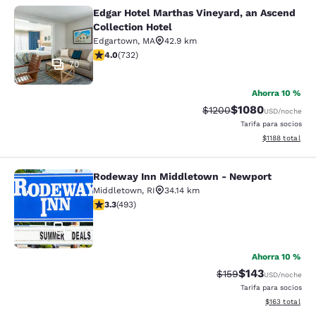
Edgar Hotel Marthas Vineyard, an Ascend
Edgar Hotel Marthas Vineyard, an A
Collection Hotel
Edgartown
,
MA
42.9 km
calificación de 4.02 estrellas. Muy bueno. 732 reseñas
4.0
(
732
)
70
Ahorra 10 %
$1080
Precio tachado:
Precio con descu
$1200
USD
/noche
Tarifa para socios
Ver detalles de
$1188
total
Rodeway Inn Middletown - Newport
Rodeway Inn Middletown - Newpor
Middletown
,
RI
34.14 km
calificación de 3.26 estrellas. Bueno. 493 reseñas
3.3
(
493
)
51
Ahorra 10 %
$143
Precio tachado:
Precio con desc
$159
USD
/noche
Tarifa para socios
Ver detalles d
$163
total