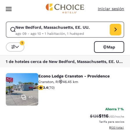
Carga completa
Pasar A Contenido Principal
Iniciar sesión
New Bedford, Massachusetts, EE. UU.
Modificar la búsqueda de New Bedford, Massachusetts, EE. UU.. Fecha 
ago 09 - ago 10
•
1 habitación, 1 huésped
1
Map
Ordenar y filtrar
1 filtro seleccionado actualmente
1 de hoteles cerca de New Bedford, Massachusetts, EE. UU. coinciden con tus filtros
Econo Lodge Cranston - Providence
Econo Lodge Cranston - Providence
Cranston
,
RI
46.45 km
calificación de 3.39 estrellas. Bueno. 70 reseñas
3.4
(
70
)
40
Ahorra 7 %
$116
Precio tachado:
Precio con des
$125
USD
/noche
Tarifa para socios
Ver detalles d
$133
total