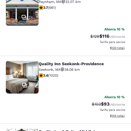
Raynham
,
MA
32.07 km
calificación de 3.66 estrellas. Bueno. 661 reseñas
3.7
(
661
)
24
Ahorra 10 %
$116
Precio tachado:
Precio con des
$129
USD
/noche
Tarifa para socios
Ver detalles d
$130
total
Quality Inn Seekonk-Providence
Quality Inn Seekonk-Providence
Seekonk
,
MA
38.06 km
calificación de 3.56 estrellas. Bueno. 1020 reseñas
3.6
(
1020
)
19
Ahorra 10 %
$93
Precio tachado:
Precio con des
$103
USD
/noche
Tarifa para socios
Ver detalles d
$104
total