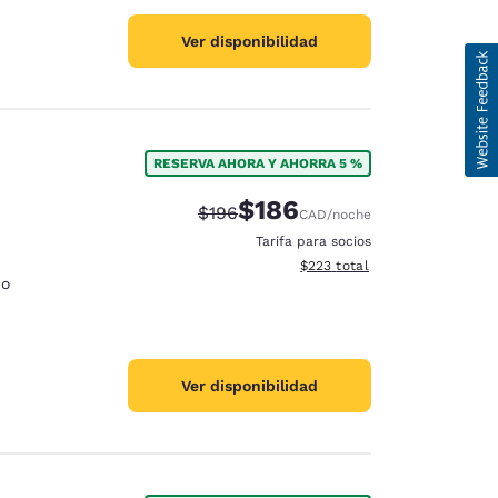
Ver disponibilidad
RESERVA AHORA Y AHORRA 5 %
$186
Precio tachado:
Precio con descuento:
$196
CAD
/noche
Tarifa para socios
Ver detalles del total estimad
$223
total
io
Ver disponibilidad