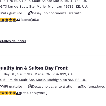
404 I-75 Bus. Spur
,
Sault Sainte Marie
,
MI
,
49783
,
US
 6.73 km de Sault Ste. Marie, Míchigan 49783, EE. UU.
WiFi gratuito
Desayuno continental gratuito
alificación de 3.72 estrellas. Bueno. 953 reseñas
3.7
Bueno
(953)
Desayuno caliente gratis
etalles del hotel
uality Inn & Suites Bay Front
80 Bay St.
,
Sault Ste. Marie
,
ON
,
P6A 6S2
,
CA
 0.51 km de Sault Ste. Marie, Míchigan 49783, EE. UU.
WiFi gratuito
Desayuno caliente gratis
No fumadores
alificación de 4.32 estrellas. Excelente. 2085 reseñas
4.3
Excelente
(2085)