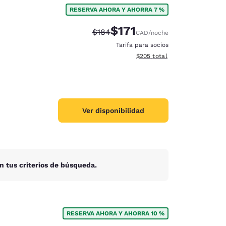
RESERVA AHORA Y AHORRA 7 %
$171
Precio tachado:
Precio con descuento:
$184
CAD
/noche
Tarifa para socios
Ver detalles del total estimad
$205
total
Ver disponibilidad
n tus criterios de búsqueda.
d
RESERVA AHORA Y AHORRA 10 %