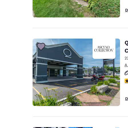
D
Q
C
2
A
c
D