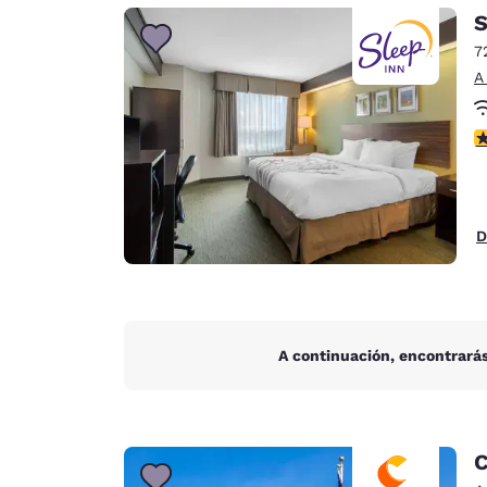
Canada
S
Français
7
Europa
A
Deutschla
Deutsch
c
Spain
English
D
Ireland
English
United Ki
English
A continuación, encontrarás
Asia-Pacífico
Australia
English
C