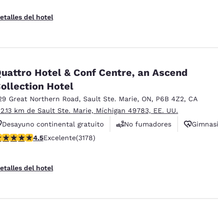
etalles del hotel
uattro Hotel & Conf Centre, an Ascend
ollection Hotel
29 Great Northern Road
,
Sault Ste. Marie
,
ON
,
P6B 4Z2
,
CA
 2.13 km de Sault Ste. Marie, Míchigan 49783, EE. UU.
Desayuno continental gratuito
No fumadores
Gimnas
alificación de 4.49 estrellas. Excelente. 3178 reseñas
4.5
Excelente
(3178)
etalles del hotel