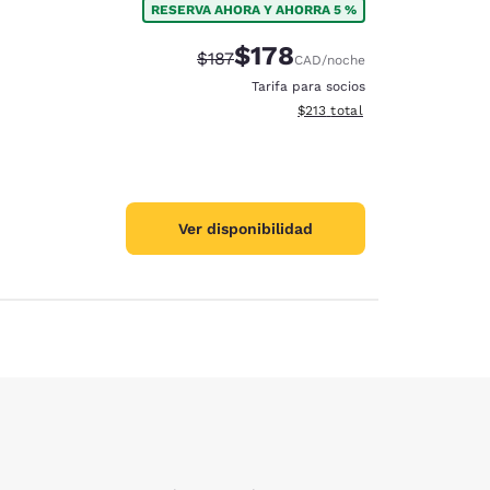
RESERVA AHORA Y AHORRA 5 %
$178
Precio tachado:
Precio con descuento:
$187
CAD
/noche
Tarifa para socios
Ver detalles del total estima
$213
total
Ver disponibilidad