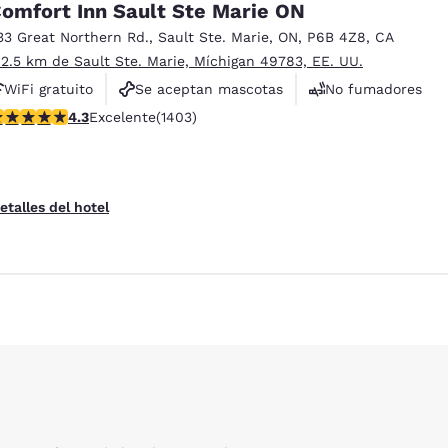
omfort Inn Sault Ste Marie ON
33 Great Northern Rd.
,
Sault Ste. Marie
,
ON
,
P6B 4Z8
,
CA
 2.5 km de Sault Ste. Marie, Míchigan 49783, EE. UU.
WiFi gratuito
Se aceptan mascotas
No fumadores
alificación de 4.3 estrellas. Excelente. 1403 reseñas
4.3
Excelente
(1403)
etalles del hotel