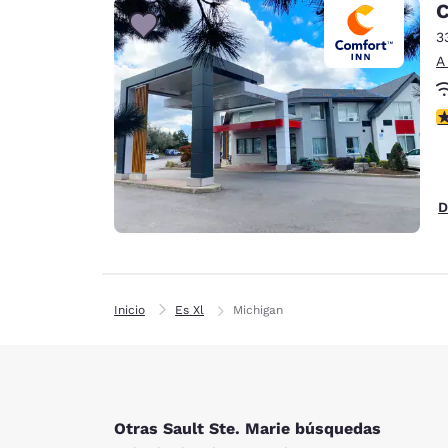
C
3
A
c
D
Inicio
Es Xl
Michigan
Otras Sault Ste. Marie búsquedas