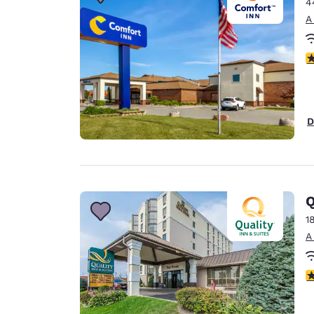
4
A
c
D
Q
1
A
c