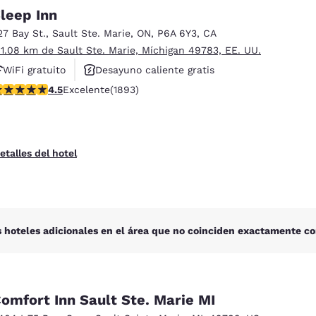
México
Mexico
leep Inn
Español
English
27 Bay St.
,
Sault Ste. Marie
,
ON
,
P6A 6Y3
,
CA
 1.08 km de Sault Ste. Marie, Míchigan 49783, EE. UU.
nd
Germany
España
WiFi gratuito
Desayuno caliente gratis
English
Español
alificación de 4.5 estrellas. Excelente. 1893 reseñas
4.5
Excelente
(1893)
Se aceptan mascotas
France
France
Français
English
etalles del hotel
Italia
Italy
Italiano
English
ngdom
 hoteles adicionales en el área que no coinciden exactamente co
India
New Zealan
English
English
omfort Inn Sault Ste. Marie MI