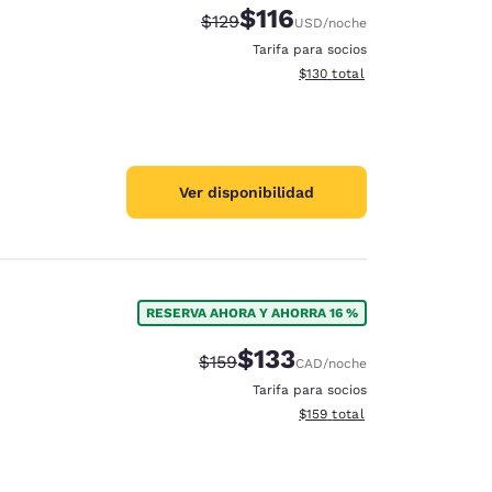
$116
Precio tachado:
Precio con descuento:
$129
USD
/noche
Tarifa para socios
Ver detalles del total estima
$130
total
Ver disponibilidad
RESERVA AHORA Y AHORRA 16 %
$133
Precio tachado:
Precio con descuento:
$159
CAD
/noche
Tarifa para socios
Ver detalles del total estima
$159
total