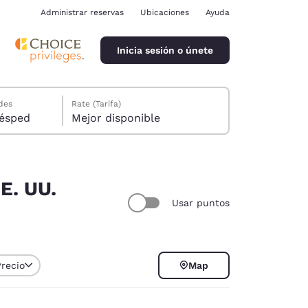
Administrar reservas
Ubicaciones
Ayuda
Inicia sesión o únete
des
Rate (Tarifa)
ión, 1 huésped
Mejor disponible
E. UU.
Usar puntos
ina
Precio
Map