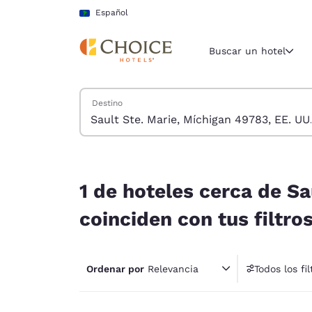
Carga completa
Pasar A Contenido Principal
Español
Buscar un hotel
Buscar hoteles
Destino
Región y ubicac
América La
Español
1 de hoteles cerca de Sault Ste. Marie, Míchigan
Selecciona t
1 de hoteles cerca de Sa
América
coinciden con tus filtro
United Sta
English
Ordenar por
Relevancia
Todos los fil
América L
1 fil
Português