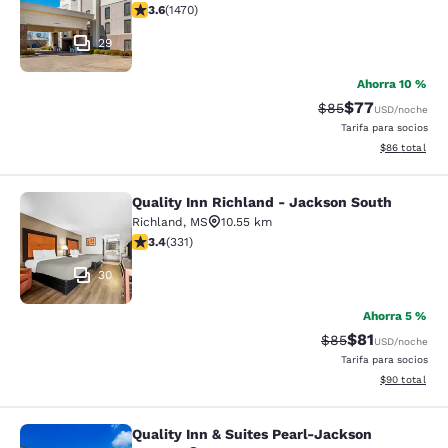
calificación de 3.64 estrellas. Bueno. 1470 reseñas
3.6
(
1470
)
29
Ahorra 10 %
$77
Precio tachado:
Precio con des
$85
USD
/noche
Tarifa para socios
Ver detalles d
$86
total
Quality Inn Richland - Jackson South
Quality Inn Richland - Jackson Sou
Richland
,
MS
10.55 km
calificación de 3.4 estrellas. Bueno. 331 reseñas
3.4
(
331
)
30
Ahorra 5 %
$81
Precio tachado:
Precio con de
$85
USD
/noche
Tarifa para socios
Ver detalles d
$90
total
Quality Inn & Suites Pearl-Jackson
Quality Inn & Suites Pearl-Jackson