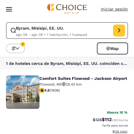
Carga completa
Pasar A Contenido Principal
Iniciar sesión
Byram, Misisipi, EE. UU.
Modificar la búsqueda de Byram, Misisipi, EE. UU.. Fecha de check-in a
ago 08 - ago 09
•
1 habitación, 1 huésped
1
Map
Ordenar y filtrar
1 filtro seleccionado actualmente
1 de hoteles cerca de Byram, Misisipi, EE. UU. coinciden con tus filtros
Comfort Suites Flowood - Jackson Airport
Comfort Suites Flowood - Jackson A
Flowood
,
MS
25.43 km
calificación de 4.49 estrellas. Excelente. 1606 reseñas
4.5
(
1606
)
35
Ahorra 10 %
$112
Precio tachado:
Precio con des
$125
USD
/noche
Tarifa para socios
Ver detalles d
$126
total