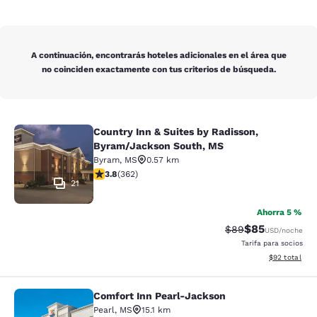
A continuación, encontrarás hoteles adicionales en el área que
no coinciden exactamente con tus criterios de búsqueda.
Country Inn & Suites by Radisson,
Country Inn & Suites by Radisson, 
Byram/Jackson South, MS
Byram
,
MS
0.57 km
calificación de 3.76 estrellas. Bueno. 362 reseñas
3.8
(
362
)
21
Ahorra 5 %
$85
Precio tachado:
Precio con des
$89
USD
/noche
Tarifa para socios
Ver detalles d
$92
total
Comfort Inn Pearl-Jackson
Comfort Inn Pearl-Jackson
Pearl
,
MS
15.1 km