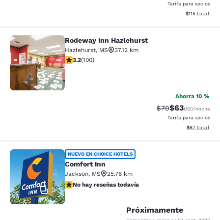
Tarifa para socios
Ver detalles d
$115
total
Rodeway Inn Hazlehurst
Rodeway Inn Hazlehurst
Hazlehurst
,
MS
37.12 km
calificación de 3.17 estrellas. Bueno. 100 reseñas
3.2
(
100
)
17
Ahorra 10 %
$63
Precio tachado:
Precio con des
$70
USD
/noche
Tarifa para socios
Ver detalles d
$67
total
Comfort Inn
NUEVO EN CHOICE HOTELS
Comfort Inn
Jackson
,
MS
25.76 km
No hay reseñas todavía
No hay reseñas todavía
2
Próximamente