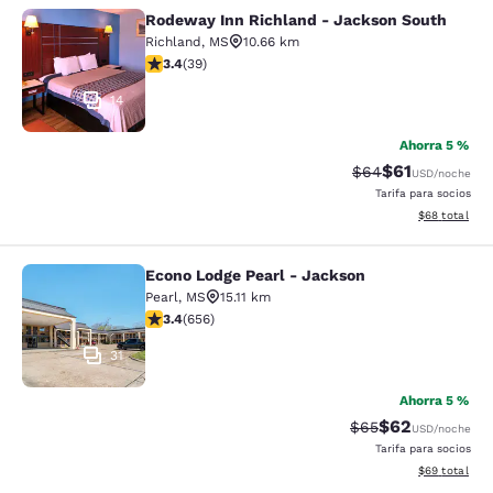
Rodeway Inn Richland - Jackson South
Rodeway Inn Richland - Jackson So
Richland
,
MS
10.66 km
calificación de 3.44 estrellas. Bueno. 39 reseñas
3.4
(
39
)
14
Ahorra 5 %
$61
Precio tachado:
Precio con de
$64
USD
/noche
Tarifa para socios
Ver detalles d
$68
total
Econo Lodge Pearl - Jackson
Econo Lodge Pearl - Jackson
Pearl
,
MS
15.11 km
calificación de 3.36 estrellas. Bueno. 656 reseñas
3.4
(
656
)
31
Ahorra 5 %
$62
Precio tachado:
Precio con des
$65
USD
/noche
Tarifa para socios
Ver detalles d
$69
total