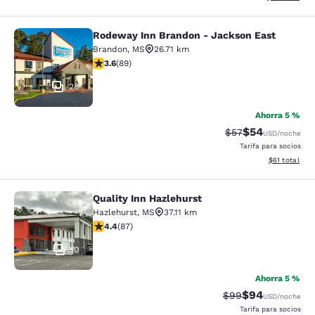
Rodeway Inn Brandon - Jackson East
Rodeway Inn Brandon - Jackson Ea
Brandon
,
MS
26.71 km
calificación de 3.56 estrellas. Bueno. 89 reseñas
3.6
(
89
)
28
Ahorra 5 %
$54
Precio tachado:
Precio con des
$57
USD
/noche
Tarifa para socios
Ver detalles 
$61
total
Quality Inn Hazlehurst
Quality Inn Hazlehurst
Hazlehurst
,
MS
37.11 km
calificación de 4.4 estrellas. Excelente. 87 reseñas
4.4
(
87
)
10
Ahorra 5 %
$94
Precio tachado:
Precio con des
$99
USD
/noche
Tarifa para socios