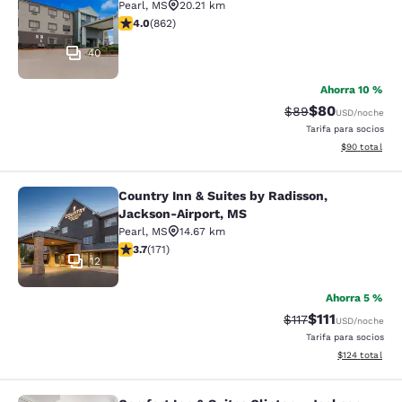
Pearl
,
MS
20.21 km
calificación de 4.02 estrellas. Muy bueno. 862 reseñas
4.0
(
862
)
40
Ahorra 10 %
$80
Precio tachado:
Precio con des
$89
USD
/noche
Tarifa para socios
Ver detalles d
$90
total
Country Inn & Suites by Radisson,
Country Inn & Suites by Radisson, 
Jackson-Airport, MS
Pearl
,
MS
14.67 km
calificación de 3.68 estrellas. Bueno. 171 reseñas
3.7
(
171
)
12
Ahorra 5 %
$111
Precio tachado:
Precio con des
$117
USD
/noche
Tarifa para socios
Ver detalles d
$124
total