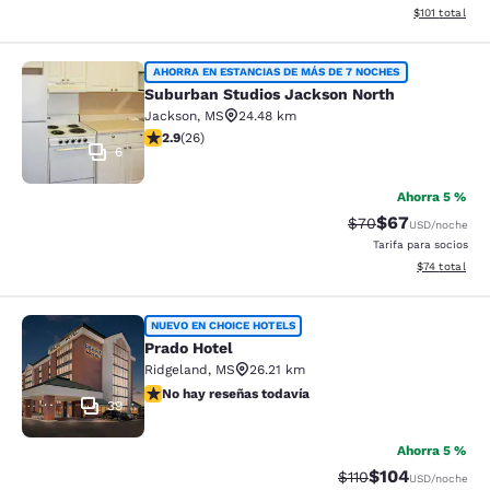
Ver detalles d
$101
total
Suburban Studios Jackson North
AHORRA EN ESTANCIAS DE MÁS DE 7 NOCHES
Suburban Studios Jackson North
Jackson
,
MS
24.48 km
calificación de 2.85 estrellas. Feria. 26 reseñas
2.9
(
26
)
6
Ahorra 5 %
$67
Precio tachado:
Precio con des
$70
USD
/noche
Tarifa para socios
Ver detalles 
$74
total
Prado Hotel
NUEVO EN CHOICE HOTELS
Prado Hotel
Ridgeland
,
MS
26.21 km
No hay reseñas todavía
No hay reseñas todavía
39
Ahorra 5 %
$104
Precio tachado:
Precio con desc
$110
USD
/noche