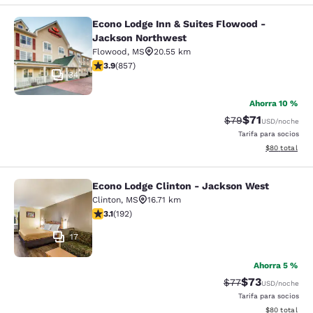
Econo Lodge Inn & Suites Flowood -
Econo Lodge Inn & Suites Flowood 
Jackson Northwest
Flowood
,
MS
20.55 km
calificación de 3.94 estrellas. Bueno. 857 reseñas
3.9
(
857
)
34
Ahorra 10 %
$71
Precio tachado:
Precio con de
$79
USD
/noche
Tarifa para socios
Ver detalles d
$80
total
Econo Lodge Clinton - Jackson West
Econo Lodge Clinton - Jackson Wes
Clinton
,
MS
16.71 km
calificación de 3.14 estrellas. Bueno. 192 reseñas
3.1
(
192
)
17
Ahorra 5 %
$73
Precio tachado:
Precio con des
$77
USD
/noche
Tarifa para socios
Ver detalles d
$80
total