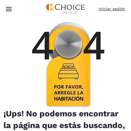
Carga completa
Pasar A Contenido Principal
Iniciar sesión
¡Ups! No podemos encontrar
la página que estás buscando,