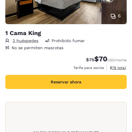
6
1 Cama King
2 huéspedes
Prohibido fumar
No se permiten mascotas
$70
Precio tachado:
Precio con desc
$75
USD
/noche
Ver detalles
Tarifa para socios
$78
total
Reservar ahora