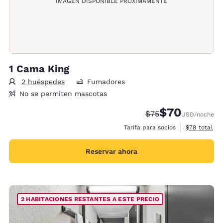
IMAGEN DISPONIBLE PRÓXIMAMENTE
1 Cama King
2 huéspedes
Fumadores
No se permiten mascotas
$70
Precio tachado:
Precio con desc
$75
USD
/noche
Ver detalles
Tarifa para socios
$78
total
Reservar ahora
2 HABITACIONES RESTANTES A ESTE PRECIO