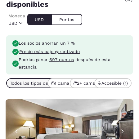
disponibles
Moneda
USD
Puntos
USD
Los socios ahorran un 7 %
Precio más bajo garantizado
Podrías ganar
697 puntos
después de esta
estancia
Todos los tipos de habitación (5)
1 cama (3)
2+ camas (2)
Accesible (1)