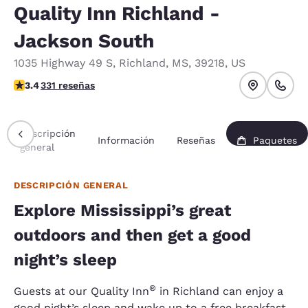
Quality Inn Richland -
Jackson South
1035 Highway 49 S
,
Richland
,
MS
,
39218
,
US
calificación de 3.4 estrellas. Bueno.
3.4
331 reseñas
Descripción
Información
Reseñas
Paquetes
general
DESCRIPCIÓN GENERAL
Explore Mississippi’s great
outdoors and then get a good
night’s sleep
®
Guests at our Quality Inn
in Richland can enjoy a
good night’s sleep and wake up to a free breakfast