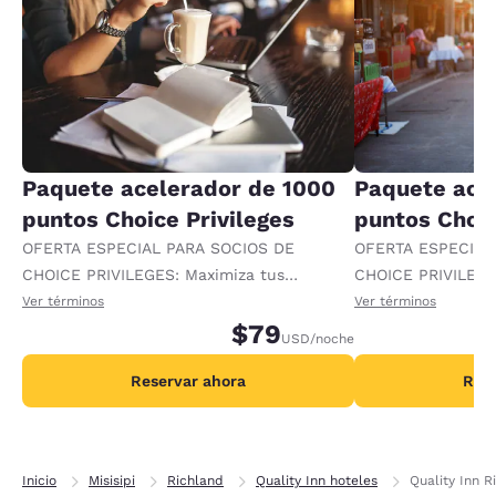
Paquete acelerador de 1000
Paquete ace
puntos Choice Privileges
puntos Choic
OFERTA ESPECIAL PARA SOCIOS DE
OFERTA ESPECIAL
CHOICE PRIVILEGES: Maximiza tus
CHOICE PRIVILEGE
recompensas al recibir 1000 puntos
recompensas al re
Ver términos
Ver términos
adicionales por noche.
$79
adicionales por no
USD
/noche
Reservar ahora
Rese
Inicio
Misisipi
Richland
Quality Inn hoteles
Quality Inn 