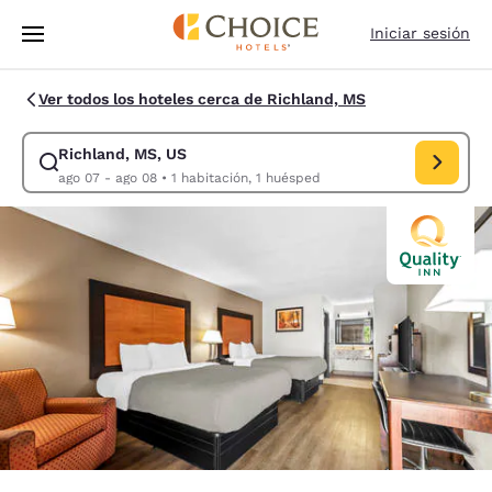
Carga completa
Pasar A Contenido Principal
Iniciar sesión
Ver todos los hoteles cerca de Richland, MS
Richland, MS, US
Modificar la búsqueda de Richland, MS, US. Fecha de check-in ago 07,
ago 07 - ago 08
•
1 habitación, 1 huésped