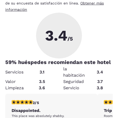
de su encuesta de satisfacción en línea.
Obtener más
información
3.4
/5
59
% huéspedes recomiendan este hotel
la
Servicios
3.1
3.4
habitación
Valor
3.5
Seguridad
3.7
Limpieza
3.6
Servicio
3.8
calificación de 2 estrellas. Feria. 1 reseña
calificaci
2/5
Disappointed.
Trip t
This place was absolutely shabby.
Room smelled