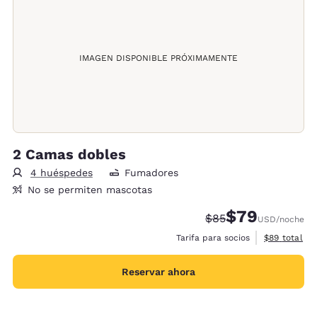
IMAGEN DISPONIBLE PRÓXIMAMENTE
2 Camas dobles
4 huéspedes
Fumadores
No se permiten mascotas
$79
Precio tachado:
Precio con desc
$85
USD
/noche
Ver detalles
Tarifa para socios
$89
total
Reservar ahora