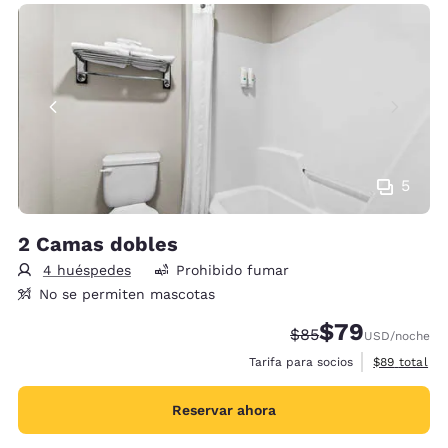
5
2 Camas dobles
4 huéspedes
Prohibido fumar
No se permiten mascotas
$79
Precio tachado:
Precio con desc
$85
USD
/noche
Ver detalles
Tarifa para socios
$89
total
Reservar ahora