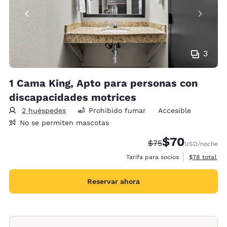
3
1 Cama King, Apto para personas con
discapacidades motrices
2 huéspedes
Prohibido fumar
Accesible
No se permiten mascotas
$70
Precio tachado:
Precio con desc
$75
USD
/noche
Ver detalles
Tarifa para socios
$78
total
Reservar ahora