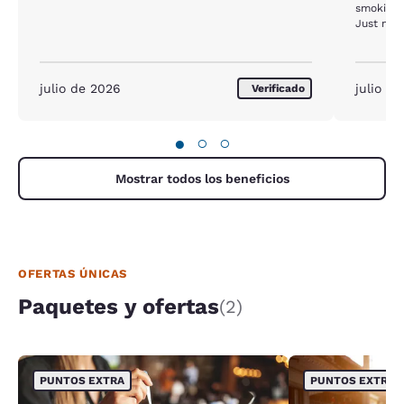
smoking 
Just not 
julio de 2026
julio d
Verificado
●
○
○
Mostrar todos los beneficios
OFERTAS ÚNICAS
Paquetes y ofertas
(2)
PUNTOS EXTRA
PUNTOS EXTRA