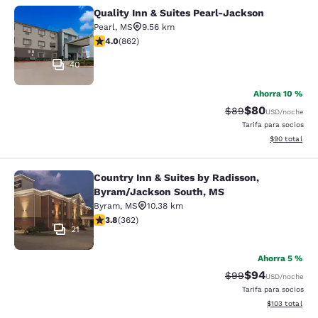
Quality Inn & Suites Pearl-Jackson
Quality Inn & Suites Pearl-Jackson
Pearl
,
MS
9.56 km
calificación de 4.02 estrellas. Muy bueno. 862 reseñas
4.0
(
862
)
40
Ahorra 10 %
$80
Precio tachado:
Precio con des
$89
USD
/noche
Tarifa para socios
Ver detalles d
$90
total
Country Inn & Suites by Radisson,
Country Inn & Suites by Radisson, 
Byram/Jackson South, MS
Byram
,
MS
10.38 km
calificación de 3.76 estrellas. Bueno. 362 reseñas
3.8
(
362
)
21
Ahorra 5 %
$94
Precio tachado:
Precio con des
$99
USD
/noche
Tarifa para socios
Ver detalles d
$103
total