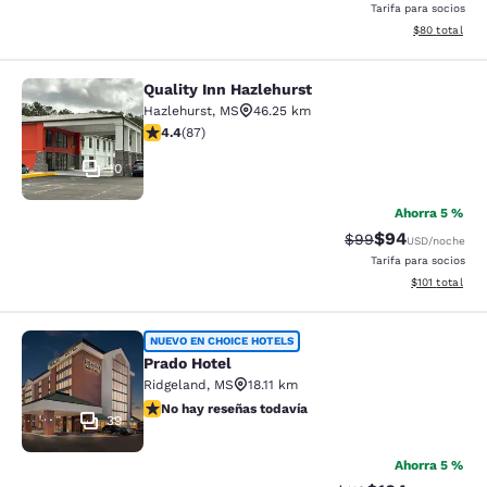
Tarifa para socios
Ver detalles d
$80
total
Quality Inn Hazlehurst
Quality Inn Hazlehurst
Hazlehurst
,
MS
46.25 km
calificación de 4.4 estrellas. Excelente. 87 reseñas
4.4
(
87
)
10
Ahorra 5 %
$94
Precio tachado:
Precio con des
$99
USD
/noche
Tarifa para socios
Ver detalles d
$101
total
Prado Hotel
NUEVO EN CHOICE HOTELS
Prado Hotel
Ridgeland
,
MS
18.11 km
No hay reseñas todavía
No hay reseñas todavía
39
Ahorra 5 %