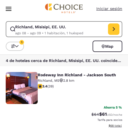
Carga completa
Pasar A Contenido Principal
Iniciar sesión
Richland, Misisipi, EE. UU.
Modificar la búsqueda de Richland, Misisipi, EE. UU.. Fecha de check-i
ago 08 - ago 09
•
1 habitación, 1 huésped
1
Map
Ordenar y filtrar
1 filtro seleccionado actualmente
4 de hoteles cerca de Richland, Misisipi, EE. UU. coinciden con tus filtros
Rodeway Inn Richland - Jackson South
Rodeway Inn Richland - Jackson So
Richland
,
MS
2.8 km
calificación de 3.44 estrellas. Bueno. 39 reseñas
3.4
(
39
)
14
Ahorra 5 %
$61
Precio tachado:
Precio con de
$64
USD
/noche
Tarifa para socios
Ver detalles d
$68
total