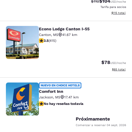
$104
Precio tachado:
Precio con desc
$110
USD
/noche
Tarifa para socios
Ver detalles d
$115
total
Econo Lodge Canton I-55
Econo Lodge Canton I-55
Canton
,
MS
41.67 km
calificación de 3.45 estrellas. Bueno. 415 reseñas
3.5
(
415
)
27
$78
USD
/noche
Ver detalles d
$85
total
Comfort Inn
NUEVO EN CHOICE HOTELS
Comfort Inn
Jackson
,
MS
17.47 km
No hay reseñas todavía
No hay reseñas todavía
2
Próximamente
Comenzar a reservar
04 sept. 2026