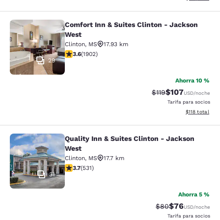
Comfort Inn & Suites Clinton - Jackson
Comfort Inn & Suites Clinton - Jac
West
Clinton
,
MS
17.93 km
calificación de 3.58 estrellas. Bueno. 1902 reseñas
3.6
(
1902
)
29
Ahorra 10 %
$107
Precio tachado:
Precio con desc
$119
USD
/noche
Tarifa para socios
Ver detalles d
$118
total
Quality Inn & Suites Clinton - Jackson
Quality Inn & Suites Clinton - Jack
West
Clinton
,
MS
17.7 km
calificación de 3.72 estrellas. Bueno. 531 reseñas
3.7
(
531
)
31
Ahorra 5 %
$76
Precio tachado:
Precio con des
$80
USD
/noche
Tarifa para socios