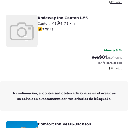
Ver detalles d
$67
total
Rodeway Inn Canton I-55
Rodeway Inn Canton I-55
Canton
,
MS
41.73 km
calificación de 2.92 estrellas. Feria. 12 reseñas
2.9
(
12
)
1
Ahorra 5 %
$81
Precio tachado:
Precio con de
$85
USD
/noche
Tarifa para socios
Ver detalles d
$88
total
A continuación, encontrarás hoteles adicionales en el área que
no coinciden exactamente con tus criterios de búsqueda.
Comfort Inn Pearl-Jackson
Comfort Inn Pearl-Jackson