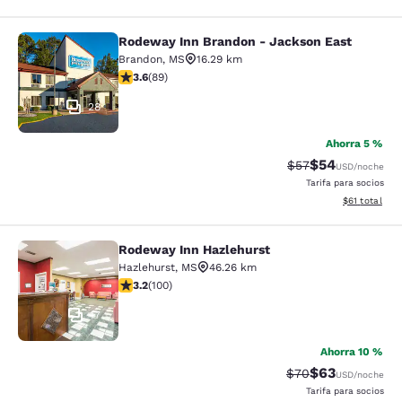
Rodeway Inn Brandon - Jackson East
Rodeway Inn Brandon - Jackson Ea
Brandon
,
MS
16.29 km
calificación de 3.56 estrellas. Bueno. 89 reseñas
3.6
(
89
)
28
Ahorra 5 %
$54
Precio tachado:
Precio con des
$57
USD
/noche
Tarifa para socios
Ver detalles 
$61
total
Rodeway Inn Hazlehurst
Rodeway Inn Hazlehurst
Hazlehurst
,
MS
46.26 km
calificación de 3.17 estrellas. Bueno. 100 reseñas
3.2
(
100
)
17
Ahorra 10 %
$63
Precio tachado:
Precio con des
$70
USD
/noche
Tarifa para socios