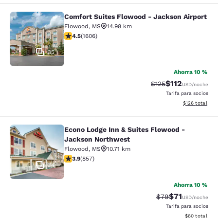
Comfort Suites Flowood - Jackson Airport
Comfort Suites Flowood - Jackson A
Flowood
,
MS
14.98 km
calificación de 4.49 estrellas. Excelente. 1606 reseñas
4.5
(
1606
)
35
Ahorra 10 %
$112
Precio tachado:
Precio con des
$125
USD
/noche
Tarifa para socios
Ver detalles d
$126
total
Econo Lodge Inn & Suites Flowood -
Econo Lodge Inn & Suites Flowood 
Jackson Northwest
Flowood
,
MS
10.71 km
calificación de 3.94 estrellas. Bueno. 857 reseñas
3.9
(
857
)
34
Ahorra 10 %
$71
Precio tachado:
Precio con de
$79
USD
/noche
Tarifa para socios
Ver detalles d
$80
total