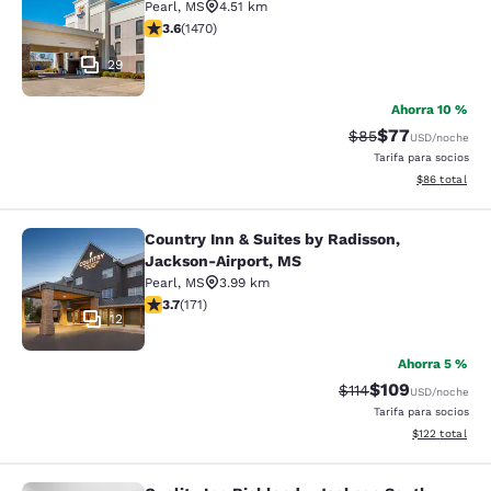
Pearl
,
MS
4.51 km
calificación de 3.64 estrellas. Bueno. 1470 reseñas
3.6
(
1470
)
29
Ahorra 10 %
$77
Precio tachado:
Precio con des
$85
USD
/noche
Tarifa para socios
Ver detalles d
$86
total
Country Inn & Suites by Radisson,
Country Inn & Suites by Radisson, 
Jackson-Airport, MS
Pearl
,
MS
3.99 km
calificación de 3.68 estrellas. Bueno. 171 reseñas
3.7
(
171
)
12
Ahorra 5 %
$109
Precio tachado:
Precio con desc
$114
USD
/noche
Tarifa para socios
Ver detalles d
$122
total