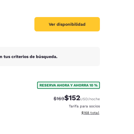
Ver disponibilidad
n tus criterios de búsqueda.
RESERVA AHORA Y AHORRA 10 %
$152
Precio tachado:
Precio con descuento:
$169
USD
/noche
Tarifa para socios
Ver detalles del total estima
$168
total