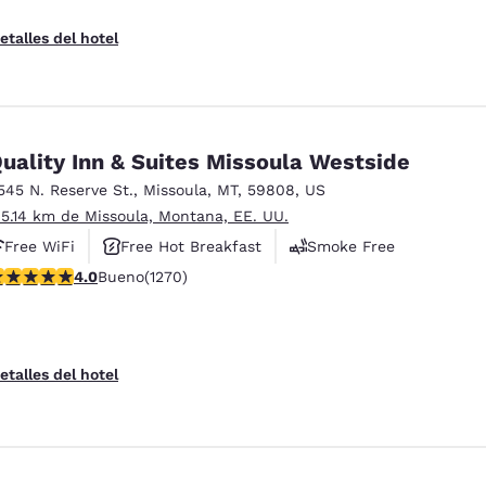
etalles del hotel
uality Inn & Suites Missoula Westside
545 N. Reserve St.
,
Missoula
,
MT
,
59808
,
US
 5.14 km de Missoula, Montana, EE. UU.
Free WiFi
Free Hot Breakfast
Smoke Free
alificación de 3.97 estrellas. Bueno. 1270 reseñas
4.0
Bueno
(1270)
etalles del hotel