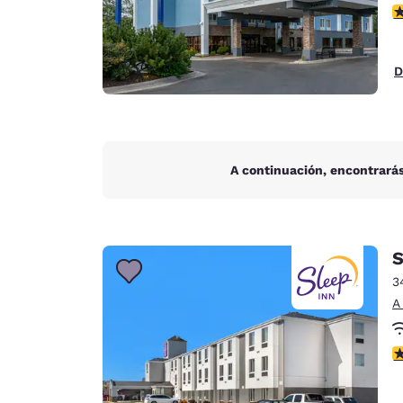
c
D
A continuación, encontrarás
S
3
A
c