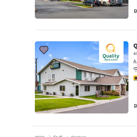
D
Q
4
A
c
D
Inicio
Es Xl
Montana