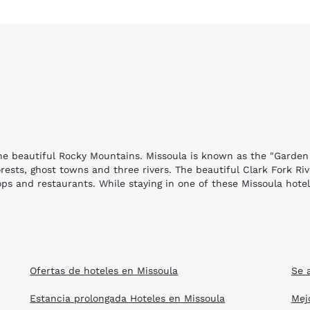
he beautiful Rocky Mountains. Missoula is known as the "Garden C
ests, ghost towns and three rivers. The beautiful Clark Fork Ri
hops and restaurants. While staying in one of these Missoula hotel
attlesnake National Recreation Area offers horseback riding, fish
ils allow dogs, and mountain bikes are also permitted. Both kids
ed carousel that was built in 1995. The beautiful carousel was 
 features the largest band organ in continuous use in the count
Ofertas de hoteles en Missoula
Se 
ontana passes architecture as splendid as the mountain views. E
Estancia prolongada Hoteles en Missoula
Mej
lture on campus. Visitors enter the world of elk at the Rocky M