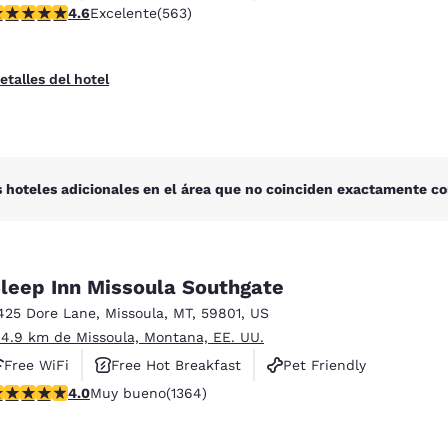
alificación de 4.57 estrellas. Excelente. 563 reseñas
4.6
Excelente
(563)
etalles del hotel
 hoteles adicionales en el área que no coinciden exactamente co
leep Inn Missoula Southgate
425 Dore Lane
,
Missoula
,
MT
,
59801
,
US
 4.9 km de Missoula, Montana, EE. UU.
Free WiFi
Free Hot Breakfast
Pet Friendly
alificación de 4.05 estrellas. Muy bueno. 1364 reseñas
4.0
Muy bueno
(1364)