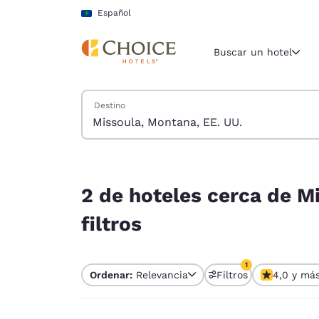
Carga completa
Pasar A Contenido Principal
Español
Buscar un hotel
Buscar hoteles
Destino
Región y ubicac
América La
Español
2 de hoteles cerca de Missoula, Montana, EE. UU
Selecciona t
2 de hoteles cerca de M
América
filtros
United Sta
English
1
Ordenar:
Relevancia
Filtros
4,0 y má
América L
1 filtro seleccion
Português