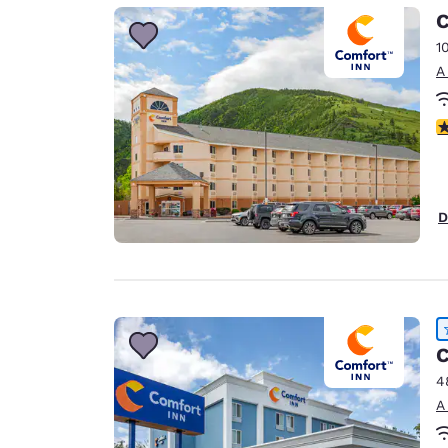
Canada
C
Français
1
Europa
A
Deutschla
Deutsch
c
Spain
English
D
Ireland
English
United Ki
English
Asia-Pacífico
C
4
Australia
A
English