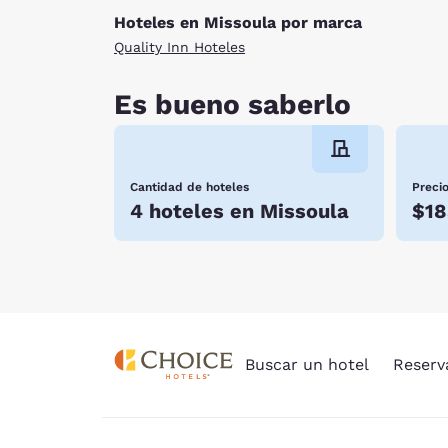
allow you to view elk antlers and feel their wei
Hoteles en Missoula por marca
trails. Spend an hour or two at the Aerial Fir
Quality Inn Hoteles
parachutes and equipment they use when you take
A restful night at one of these Missoula, MT ho
Es bueno saberlo
Cantidad de hoteles
Preci
4 hoteles en Missoula
$18
Buscar un hotel
Reserv