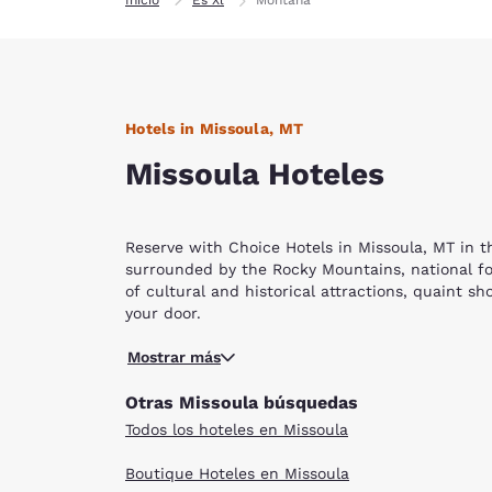
Hotels in Missoula, MT
Missoula Hoteles
Reserve with Choice Hotels in Missoula, MT in t
surrounded by the Rocky Mountains, national for
of cultural and historical attractions, quaint s
your door.
Against a backdrop of forests and canyons, the R
Mostrar más
backdrop of forests and canyons. Many of the tra
Carousel for Missoula, a fast-moving, hand-carv
Otras Missoula búsquedas
Missoula cabinet-maker Chuck Kaparich. It also
Todos los hoteles en Missoula
A hike along the M Trail at the University of M
Boutique Hoteles en Missoula
on display at the Montana Museum of Arts and Cu