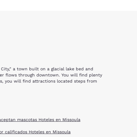
ity," a town built on a glacial lake bed and
ver flows through downtown. You will find plenty
s, you will find attractions located steps from
ing and hiking on the trails against the
 and adults will enjoy taking a ride on A
constructed by community volunteers, led by
ry.
aceptan mascotas Hoteles en Missoula
xhibits from the area and around the world are
or calificados Hoteles en Missoula
ountain Elk Foundation. Interactive exhibits