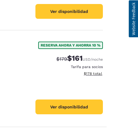
Ver disponibilidad
RESERVA AHORA Y AHORRA 10 %
$161
Precio tachado:
Precio con descuento:
$179
USD
/noche
Tarifa para socios
Ver detalles del total estima
$178
total
Ver disponibilidad