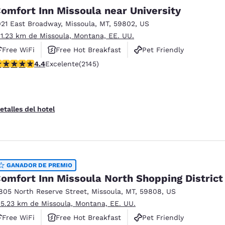
México
Mexico
omfort Inn Missoula near University
Español
English
021 East Broadway
,
Missoula
,
MT
,
59802
,
US
 1.23 km de Missoula, Montana, EE. UU.
nd
Germany
España
Free WiFi
Free Hot Breakfast
Pet Friendly
English
Español
alificación de 4.37 estrellas. Excelente. 2145 reseñas
4.4
Excelente
(2145)
France
France
Français
English
etalles del hotel
Italia
Italy
Italiano
English
ngdom
GANADOR DE PREMIO
omfort Inn Missoula North Shopping District
805 North Reserve Street
,
Missoula
,
MT
,
59808
,
US
India
New Zealan
 5.23 km de Missoula, Montana, EE. UU.
English
English
Free WiFi
Free Hot Breakfast
Pet Friendly