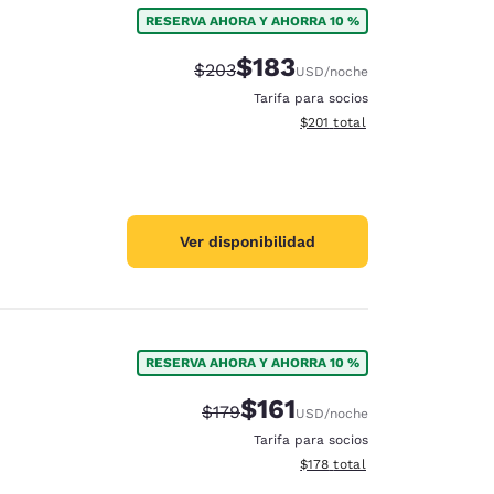
RESERVA AHORA Y AHORRA 10 %
$183
Precio tachado:
Precio con descuento:
$203
USD
/noche
Tarifa para socios
Ver detalles del total estima
$201
total
Ver disponibilidad
RESERVA AHORA Y AHORRA 10 %
$161
Precio tachado:
Precio con descuento:
$179
USD
/noche
d
Tarifa para socios
Ver detalles del total estima
$178
total