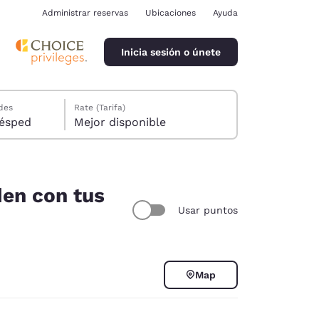
Administrar reservas
Ubicaciones
Ayuda
Inicia sesión o únete
des
Rate (Tarifa)
ión, 1 huésped
Mejor disponible
den con tus
Usar puntos
ina
Map